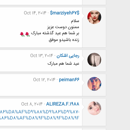
Oct 14, 2014
$marziyeh67$
سلام
ممنون دوست عزیز
بر شما هم عید گذشته مبارک
زنده باشیدو موفق
رجایی اشکان
Oct 13, 2014
عید شما هم مبارک
Oct 12, 2014
peiman66
Oct 8, 2014
ALIREZA.F.1988
%DA%86%DA%AF%D9%88%D9%86%D9%87-
86%D8%AF%D8%9F%D8%9F%D8%9F