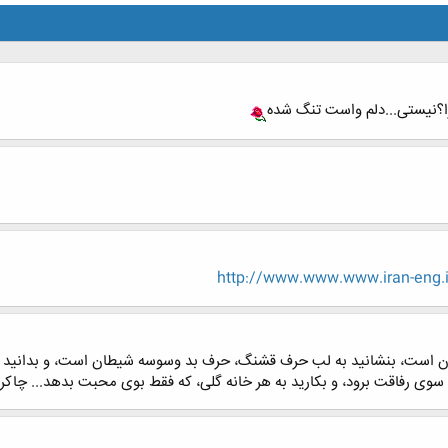
؟نیستی...دلم واست تنگ شده
http://www.www.www.iran-eng
 است، بنشانید به لب حرف قشنگ، حرف بد وسوسه شیطان است، و بدانید که فر
 سوی رفاقت برود، و بکارید به هر خانه گلی، که فقط بوی محبت بدهد... چاکر