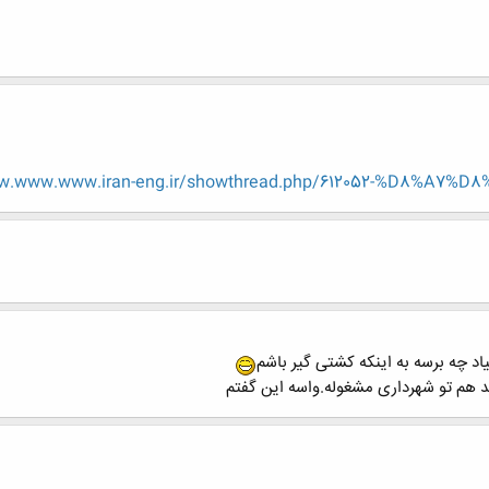
ww.www.www.iran-eng.ir/showthread.php/612052-%D8%A7
یاد چه برسه به اینکه کشتی گیر باشم
 هم تو شهرداری مشغوله.واسه این گفتم