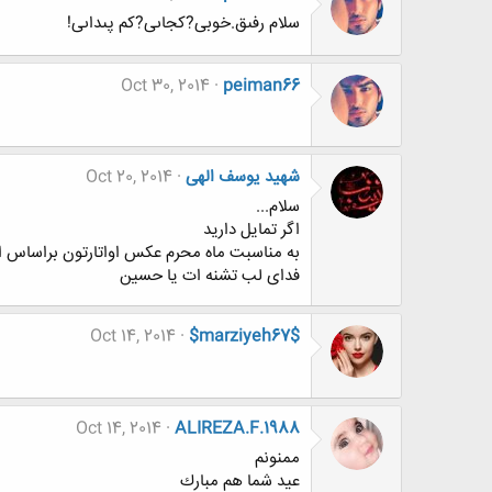
سلام رفىق.خوبى?کجاىى?کم پىداىى!
Oct 30, 2014
peiman66
شهید یوسف الهی
Oct 20, 2014
سلام...
اگر تمایل دارید
به مناسبت ماه محرم عکس اواتارتون براساس ای
فدای لب تشنه ات یا حسین
Oct 14, 2014
$marziyeh67$
Oct 14, 2014
ALIREZA.F.1988
ممنونم
عيد شما هم مبارك