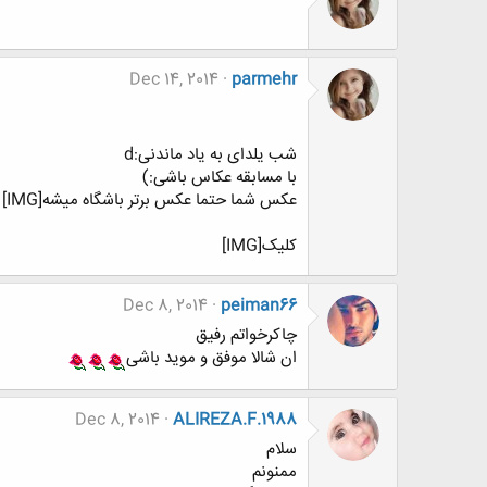
Dec 14, 2014
parmehr
شب یلدای به یاد ماندنی:d
با مسابقه عکاس باشی:)
عکس شما حتما عکس برتر باشگاه میشه[IMG]
کلیک[IMG]
Dec 8, 2014
peiman66
چاکرخواتم رفیق
ان شالا موفق و موید باشی
Dec 8, 2014
ALIREZA.F.1988
سلام
ممنونم