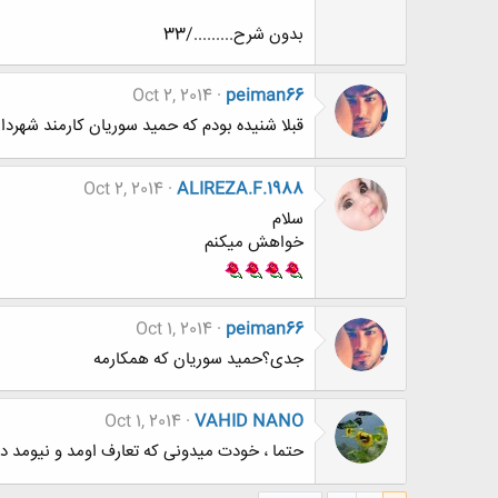
بدون شرح........./33
Oct 2, 2014
peiman66
قبلا شنیده بودم که حمید سوریان کارمند شهرداری
Oct 2, 2014
ALIREZA.F.1988
سلام
خواهش ميكنم
Oct 1, 2014
peiman66
جدی؟حمید سوریان که همکارمه
Oct 1, 2014
VAHID NANO
حتما ، خودت میدونی که تعارف اومد و نیومد دا