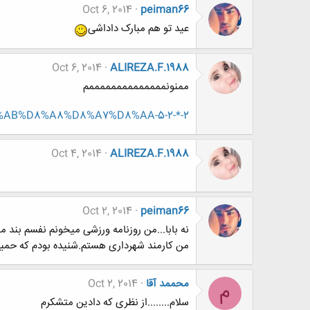
Oct 6, 2014
peiman66
عید تو هم مبارک داداشی
Oct 6, 2014
ALIREZA.F.1988
ممنونممممممممممممممم
%D8%AB%D8%A8%D8%A7%D8%AA-5-2-*-2
Oct 4, 2014
ALIREZA.F.1988
Oct 2, 2014
peiman66
نه بابا...من روزنامه ورزشی میخونم نفسم بند م
من کارمند شهرداری هستم.شنیده بودم که حمید
محممد آقا
Oct 2, 2014
م
سلام........از نظری که دادین متشکرم