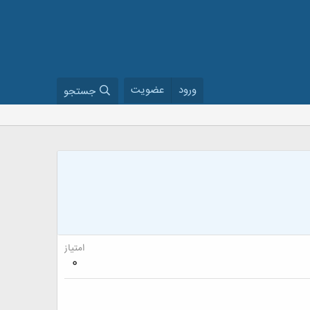
ورود
عضویت
جستجو
امتیاز
0