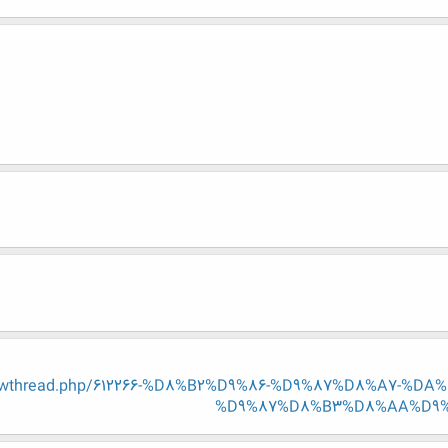
/showthread.php/612266-%D8%B2%D9%86-%D9%87%D8%A7-
%D9%87%D8%B3%D8%AA%D9%