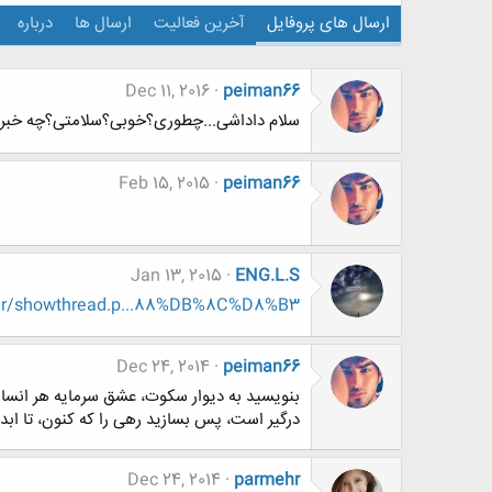
ارسال های پروفایل
آخرین فعالیت
ارسال ها
درباره
Dec 11, 2016
peiman66
سلام داداشی...چطوری؟خوبی؟سلامتی؟چه خبرا
Feb 15, 2015
peiman66
Jan 13, 2015
ENG.L.S
.ir/showthread.p...88%DB%8C%D8%B3
Dec 24, 2014
peiman66
بنویسید به دیوار سکوت، عشق سرمایه هر انسان
درگیر است، پس بسازید رهی را که کنون، تا ابد
Dec 24, 2014
parmehr