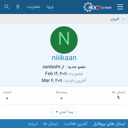
ورود
عضویت
کاربران
N
niiikaan
عضو جدید
·
از
sardasht
عضویت
Feb 19, 2011
آخرین بازدید
Mar 6, 2011
ارسال ها
پسندها
امتیاز
0
0
9
پیدا کردن
ارسال های پروفایل
آخرین فعالیت
ارسال ها
درباره