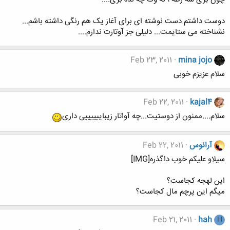
دوست داشتم دست نوشته ای برای آغاز یک هم رنگی داشته باشم...
نشناخته می ستایمت... دلیلی جز آوتارت ندارم....
Feb 23, 2011
mina jojo
سلام عزیزم خوبی
Feb 22, 2011
kajal4
سلام....ممنون از دوستیت...چه آواتار زیباییییییی داری
آرانوس
Feb 22, 2011
سیلاو علیکم خوب داگذره[IMG]
این لهجه کجاست؟
میگم این پرچم مال کجاست؟
Feb 21, 2011
hah
H