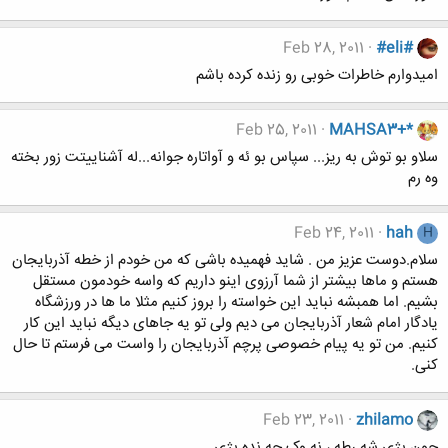
Feb 28, 2011
#eli#
امیدوارم خاطرات خوبی رو زنده کرده باشم
Feb 25, 2011
MAHSA3+*
سلاو بو توش به ریز... سپاس بو ئه و آواتاره جوانه...له آشناییتت زور بخته
وه رم
Feb 24, 2011
hah
H
سلام.دوست عزیز من . شاید فهمیده باشی که من خودم از خطه آذربایجان
هستم و ماها بیشتر از شما آرزوی اینو داریم که واسه خودمون مستقل
بشیم. اما همبشه نباید این خواسته را بروز کنیم مثلا ما ها در ورزشگاه
یادگار امام شعار آذربایجان می دیم ولی تو یه جاهای دیگه نباید این کار
کنیم. من تو یه پیام خصوصی پرچم آذربایجان را واست می فرستم تا حال
کنی.
Feb 23, 2011
zhilamo
چون بژی شه رطه ، نه وک چه نده بژی....