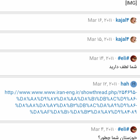
[IMG]
Mar 16, 2011
kajal4
Mar 15, 2011
kajal4
Mar 14, 2011
#eli#
شما لطف دارید
Mar 12, 2011
hah
H
http://www.www.www.iran-eng.ir/showthread.php/254695-
%D8%A8%D9%87%D8%AA%D8%B1%DB%8C%D9%86-
%D8%A8%D8%A7%D8%B2%DB%8C%DA%A9%D9%86-
%D8%AF%D8%B1-%D8%B3%D8%A7%D9%84-89
Mar 4, 2011
#eli#
خوزستان شما چطور؟