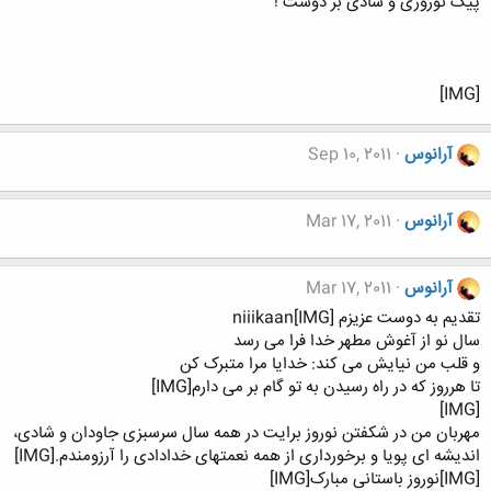
پیک نوروزی و شادی بر دوست !
[IMG]
آرانوس
Sep 10, 2011
آرانوس
Mar 17, 2011
آرانوس
Mar 17, 2011
تقدیم به دوست عزیزم niiikaan[IMG]
سال نو از آغوش مطهر خدا فرا می رسد
و قلب من نیایش می کند: خدایا مرا متبرک کن
تا هرروز که در راه رسیدن به تو گام بر می دارم[IMG]
[IMG]
مهربان من در شکفتن نوروز برایت در همه سال سرسبزی جاودان و شادی،
اندیشه ای پویا و برخورداری از همه نعمتهای خدادادی را آرزومندم.[IMG]
[IMG]نوروز باستانی مبارک[IMG]