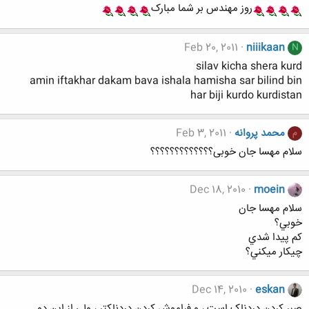
روز مهندس بر شما مبارک
Feb 20, 2011
niiikaan
N
silav kicha shera kurd
amin iftakhar dakam bava ishala hamisha sar bilind bin
har biji kurdo kurdistan
محمد پروانه
Feb 3, 2011
م
سلام مهسا جان خوبی؟؟؟؟؟؟؟؟؟؟؟؟؟
Dec 18, 2010
moein
سلام مهسا جان
خوبي؟
كم پيدا شدي
چيكار ميكني؟
Dec 14, 2010
eskan
صبر کردن دردناک است ، و فراموش کردن دردناکتر ، ولي از اين دو