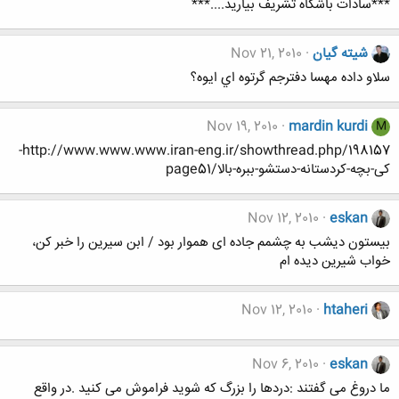
***سادات باشگاه تشریف بیارید....***
شيته گيان
Nov 21, 2010
سلاو داده مهسا دفترجم گرتوه اي ايوه؟
Nov 19, 2010
mardin kurdi
M
http://www.www.www.iran-eng.ir/showthread.php/198157-
کی-بچه-کردستانه-دستشو-ببره-بالا/page51
Nov 12, 2010
eskan
بیستون دیشب به چشمم جاده ای هموار بود / ابن سیرین را خبر کن،
خواب شیرین دیده ام
Nov 12, 2010
htaheri
Nov 6, 2010
eskan
ما دروغ می گفتند :دردها را بزرگ که شوید فراموش می کنید .در واقع