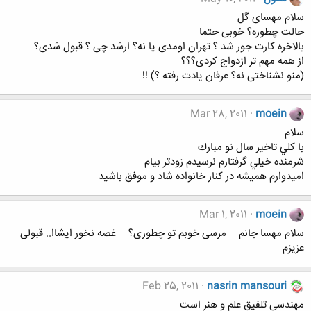
سلام مهسای گل
حالت چطوره؟ خوبی حتما
بالاخره کارت جور شد ؟ تهران اومدی یا نه؟ ارشد چی ؟ قبول شدی؟
از همه مهم تر ازدواج کردی؟؟؟
(منو نشناختی نه؟ عرفان یادت رفته ؟) !!
Mar 28, 2011
moein
سلام
با كلي تاخير سال نو مبارك
شرمنده خيلي گرفتارم نرسيدم زودتر بيام
اميدوارم هميشه در كنار خانواده شاد و موفق باشيد
Mar 1, 2011
moein
سلام مهسا جان‏م مرسی خوبم‏ تو چطوری؟ غصه نخور ایشاا.. قبولی
عزیزم
Feb 25, 2011
nasrin mansouri
مهندسی تلفیق علم و هنر است