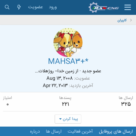
ورود
عضویت
کاربران
MAHSA3+*
عضو جدید
·
از
زمین خدا-- روژهلات...
عضویت
Aug 13, 2008
آخرین بازدید
Apr 22, 2013
ارسال ها
پسندها
امتیاز
0
221
325
پیدا کردن
ارسال های پروفایل
آخرین فعالیت
ارسال ها
درباره