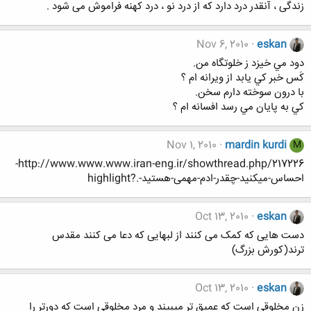
زندگی ، آنقدر درد دارد که از درد نو ، درد کهنه فراموش می شود .
Nov 6, 2010
eskan
دود مي خيزد ز خلوتگاه من.
كَس خبر كي يابد از ويرانه ام ؟
با درون سوخته دارم سخن.
كي به پايان مي رسد افسانه ام ؟
Nov 1, 2010
mardin kurdi
M
http://www.www.www.iran-eng.ir/showthread.php/217226-
احساس-میکنید-چقدر-ادم-مهمی-هستید-.?highlight
Oct 13, 2010
eskan
دست هایی که کمک می کنند از لبهایی که دعا می کنند مقدس
ترند(کورش بزرگ)
Oct 13, 2010
eskan
زن مخلوقي است كه عميق تر ميبيند و مرد مخلوقي است كه دورتر را