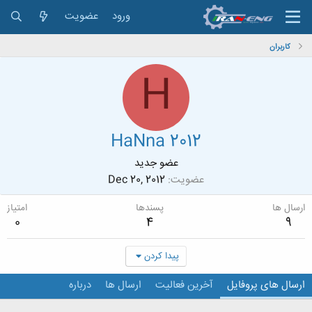
ورود
عضویت
کاربران
H
HaNna 2012
عضو جدید
عضویت
Dec 20, 2012
ارسال ها
پسندها
امتیاز
0
4
9
پیدا کردن
ارسال های پروفایل
آخرین فعالیت
ارسال ها
درباره