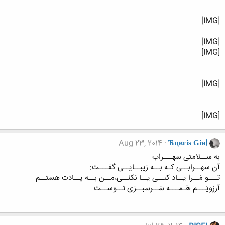
[IMG]
[IMG]
[IMG]
[IMG]
[IMG]
Aug 23, 2014
Ћцвгіѕ Ǥіяl
به ســلامتی سهـــراب
آن سهــرابــی کـه بــه زیبــایــی گفـــت:
تـــو مَــرا یــاد کنــی یــا نکنــی،مــن بــه یــادت هستــم
آرزویَـــم هَـمـــه سَــرسبــزی تــوســت