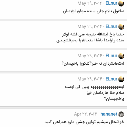
May 29, 2014
ELnur
ساغول بالام جان سنده موفق اولاسان
May 29, 2014
ELnur
حتما باخ ایشالله نتیجه سی قشه اولار
منده وارامدا یاشا امتحانلارا یخینلشیبدی
May 29, 2014
ELnur
امتحانلاردان نه خبر؟کنکورا باخیسان؟
May 29, 2014
ELnur
اوههههههههههههههه ببین کی اومده
سلام حنا هارداسان قیز
یاخجیسان؟
Apr 22, 2014
hanane1
خوشحال میشیم تواین جشن مارو همراهی کنید