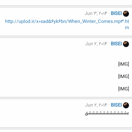
Jun 3, 2014
BISEI
http://uplod.ir/x0sad56yk6bn/When_Winter_Comes.mp3.ht
m
Jun 2, 2014
BISEI
[IMG]
[IMG]
[IMG]
Jun 2, 2014
BISEI
عشششششششششششق