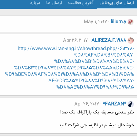
ارسال های پروفایل
آخرین فعالیت
ارسال ها
درباره
May 1, 2017
lilium.y
Apr 26, 2017
ALIREZA.F.1988
http://www.www.iran-eng.ir/showthread.php/661378-
%D8%AF%D8%B9%D8%A7-
%D8%A8%D8%B1%D8%A7%DB%8C-
%D8%B3%D9%84%D8%A7%D9%85%D8%AA%DB%8C-
%D9%BE%D8%AF%D8%B1%D8%A8%D8%B2%D8%B1%DA%
AF-%D9%85%D9%88%D9%86%D8%A7-
%D8%AE%D8%A7%D9%86%D9%85
Apr 26, 2017
*FARZAN*
نظر سنجی مسابقه یک پاراگراف یک صدا
خوشحال میشیم در نظرسنجی شرکت کنید