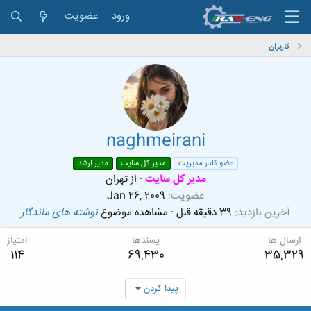
ورود
عضویت
کاربران
naghmeirani
عضو کادر مدیریت
مدیر کل سایت
مدیر ارشد
مدیر کل سایت
·
از
تهران
عضویت
Jan 26, 2009
آخرین بازدید
39 دقیقه قبل
·
مشاهده موضوع
نوشته های ماندگار
ارسال ها
پسندها
امتیاز
114
69,430
35,329
پیدا کردن