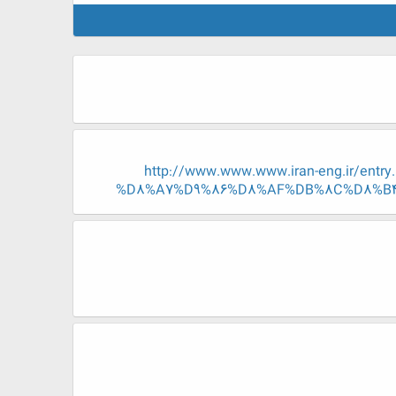
http://www.www.www.iran-eng.ir
%D8%A7%D9%86%D8%AF%DB%8C%D8%B4%