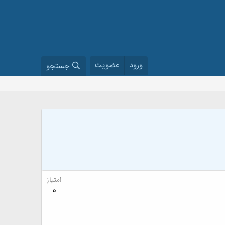
ورود
عضویت
جستجو
امتیاز
0