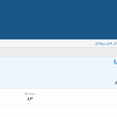
ال های پروفایل
M
A
پسندها
83