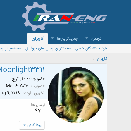
انجمن
جدیدترین‌ها
کاربران
بازدید کنندگان کنونی
جدیدترین ارسال های پروفایل
جستجو در ارس
کاربران
oonlight3311
عضو جدید
·
از
کرج
عضویت
Mar 6, 2013
آخرین بازدید
ug 9, 2018
ارسال ها
97
پیدا کردن