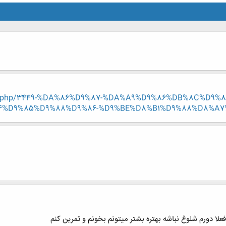
/entry.php/3449-%DA%86%D9%87-%DA%A9%D9%86%DB%8C%D
D9%85%D9%88%D9%86-%D9%BE%D8%B1%D9%88%D8%A7%D
لا دورم شلوغ نباشه بهتره بشتر میتونم بخونم و تمرین کنم