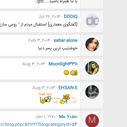
با ما همراه باشید....:gol:
Jul 22, 2014
DDDIQ
[گفتگوی معماری] استقبال مردم از " رومی سازی"
Feb 3, 2014
sahar alone
خوشتیپ ترین پسر دنیا
Aug 3, 2013
Moonlight3311
Aug 3, 2013
EHSAN.E
Jan 1, 1970
Mʀ Yᴀsɪɴ
M
ir/blog.php/521221?blogcategoryid=54