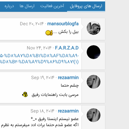
ارسال های پروفایل
آخرین فعالیت
ارسال ها
درباره
Dec 20, 2014
mansourblogfa
بیل را بکش ....
Nov 24, 2014
F.A.R.Z.A.D
9%85-%D8%A7%D8%B1%D8%AF%DA%A9-
8%B2-%DA%A9%D9%86%D9%87!(1)
Sep 19, 2014
rezaarmin
چشم حتما
مرسی بابت راهنمایات رفیق
Sep 18, 2014
rezaarmin
عضو نیستم اینستا رفیق 0_*
اگه عضو شدم حتما برات ادد میفرستم به نظرم فع