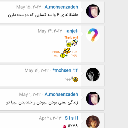
May 15, 2013
A.mohsenzadeh
عاشقانه ی 4 واسه کسایی که دوست دارن...
May 14, 2013
-anjel-
May 14, 2013
*mohsen_24
الههه
May 1, 2013
A.mohsenzadeh
زندگی یعنی بودن...بودن و خندیدن...بیا تو
Apr 21, 2013
S i s i l
#278