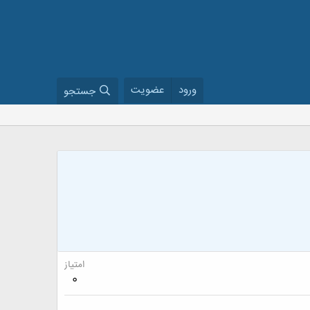
ورود
عضویت
جستجو
امتیاز
0