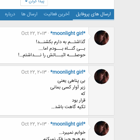
پیدا کردن
ارسال های پروفایل
آخرین فعالیت
ارسال ها
درباره
Oct 22, 2013
*moonlight girl*
گذاشتــم به دارم بکشنــد!
بــی گنــاه بـــودم اما….
حوصلـــه اثبـــاتش را نـــداشتم…!
Oct 22, 2013
*moonlight girl*
بی پناهی یعنی
زیر آوار کسی بمانی
که
قرار بود
تکیه گاهت باشد…
Oct 22, 2013
*moonlight girl*
خوابم نمیبرد…
به هیچ چیز فکر نمیکنم…