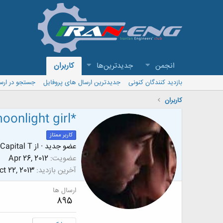
انجمن
جدیدترین‌ها
کاربران
بازدید کنندگان کنونی
جدیدترین ارسال های پروفایل
جستجو در ارس
کاربران
oonlight girl*
کاربر ممتاز
عضو جدید
·
از
Capital T
عضویت
Apr 26, 2012
آخرین بازدید
ct 22, 2013
ارسال ها
895