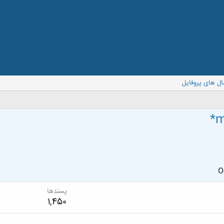
ال های پروفایل
*m
O
پسندها
1,450