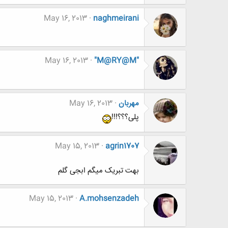
May 16, 2013
naghmeirani
May 16, 2013
"M@RY@M"
مهربان
May 16, 2013
پلی؟؟؟!!!
May 15, 2013
agrin1707
بهت تبریک میگم ابجی گلم
May 15, 2013
A.mohsenzadeh