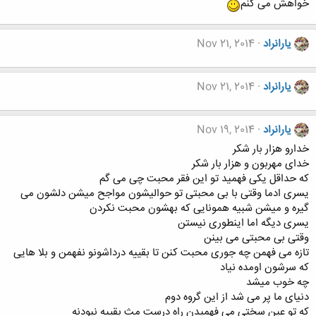
خواهش می کنم
یارانراد
Nov 21, 2014
یارانراد
Nov 21, 2014
یارانراد
Nov 19, 2014
خدارو هزار بار شکر
خدای مهربون و هزار بار شکر
که حداقل یکی فهمید تو این فقر محبت چی می گم
یسری ادما وقتی با بی محبتی تو حوالیشون مواجح میشن دلشون می
گیره و میشن شبیه همونایی که بهشون محبت نکردن
یسری دیگه اما اینطوری نیستن
وقتی بی محبتی می بینن
تازه می فهمن چه جوری محبت کنن تا بقییه درداشونو نفهمن و بلا هایی
که سرشون اومده نیاد
چه خوب میشد
دنیای ما پر می شد از این گروه دوم
که تو عین سختی می فهمیدن راه درست مث بقییه نبودنه