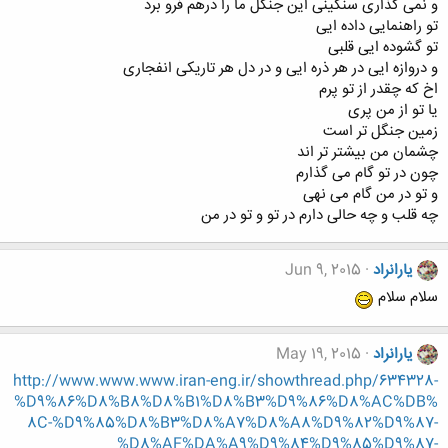
و نمی گذاری سنگینی این جنگل ما را درهم فرو برد
تو راهنمایی داده ایی
تو گشوده ایی قلبی
و دروازه ایی در هر ذره ایی و در دل هر تاریکی انفجاری
اخ که چقدر از تو پرم
یا تو از من پری
زمین جنگل تر است
چشمان من بیشتر تر اند
چون در تو گام می گذارم
و تو در من گام می نهی
چه قلب و چه حالی دارم در تو و تو در من
یارانراد
Jun 9, 2015
سلام سلام
یارانراد
May 19, 2015
http://www.www.www.iran-eng.ir/showthread.php/634328-
%D9%86%D8%B8%D8%B1%D8%B3%D9%86%D8%AC%DB%
8C-%D9%85%D8%B3%D8%A7%D8%A8%D9%82%D9%87-
%D8%AF%DA%A9%D9%84%D9%85%D9%87-