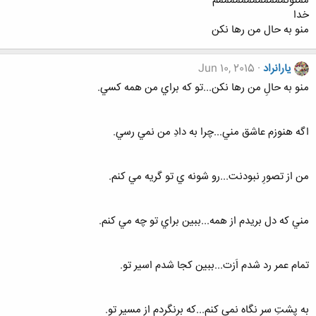
ممنونممممممممممممم
خدا
منو به حال من رها نکن
یارانراد
Jun 10, 2015
منو به حالِ من رها نکن...تو که براي من همه کسي.
اگه هنوزم عاشق مني...چرا به دادِ من نمي رسي.
من از تصورِ نبودنت...رو شونه ي تو گريه مي کنم.
مني که دل بريدم از همه...ببين براي تو چه مي کنم.
تمام عمر رد شدم اَزت...ببين کجا شدم اسير تو.
به پشتِ سر نگاه نمي کنم...که برنگردم از مسير تو.