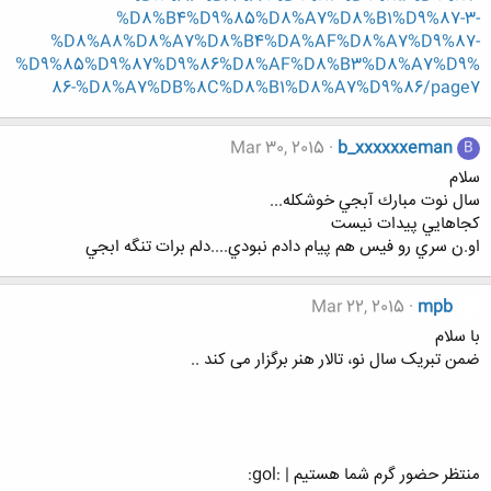
%D8%B4%D9%85%D8%A7%D8%B1%D9%87-3-
%D8%A8%D8%A7%D8%B4%DA%AF%D8%A7%D9%87-
%D9%85%D9%87%D9%86%D8%AF%D8%B3%D8%A7%D9%
86-%D8%A7%DB%8C%D8%B1%D8%A7%D9%86/page7
Mar 30, 2015
b_xxxxxxeman
B
سلام
سال نوت مبارك آبجي خوشكله...
كجاهايي پيدات نيست
او.ن سري رو فيس هم پيام دادم نبودي....دلم برات تنگه ابجي
Mar 22, 2015
mpb
با سلام
ضمن تبریک سال نو، تالار هنر برگزار می کند ..
منتظر حضور گرم شما هستیم | :gol: