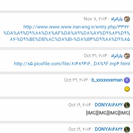
یارانراد
Nov 8, 2014
http://www.www.www.iran-eng.ir/entry.php/3372-
%DA%A9%D9%88%D8%AF%DA%A9%D8%A7%D9%86%D9%
87-%D9%BE%DB%8C%D8%B1-%D8%B4%D9%88%D9%85
یارانراد
Oct 31, 2014
http://s5.picofile.com/file/81489416...D8%9F.mp4.html
Oct 29, 2014
b_xxxxxxeman
B
Oct 19, 2014
DONYA16822
[IMG][IMG][IMG][IMG]
Oct 19, 2014
DONYA16822