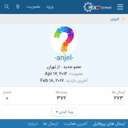
ورود
عضویت
کاربران
-anjel-
عضو جدید
·
از
تهران
عضویت
Apr 17, 2012
آخرین بازدید
Feb 18, 2017
ارسال ها
پسندها
امتیاز
0
372
273
پیدا کردن
ارسال های پروفایل
آخرین فعالیت
ارسال ها
درباره