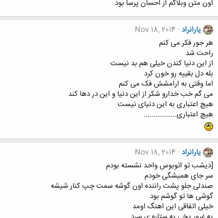
اون متن وبلاگم از احسان پرسا بود
یارانراد
Nov 18, 2014
هر جور فکر می کنم
راحت شد
از این دنیا کندن خیلی هم بد نیست
بله دل بقییه رو خون کرد
اما وقتی به ارامشش فک می کنم
می گم خب خدارو شکر از این دنیا و این در دها کند
هیچ اعتباری به این دنیای نیست
هیچ اعتباری.................
یارانراد
Nov 18, 2014
[دیشب تو اتوبوس واحد نشسته بودم
سر جای همیشگی خودم
صندلی جلو پشت راننده اون گوشه سمت چپ کنار شیشه
گوشی ها تو گوشم بود
خیلی اتفاقی این اهنگ اومد
یه غرور یخی یه ستاره ی سرد