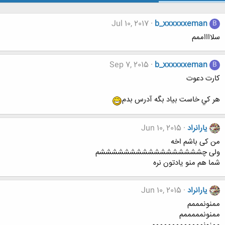
Jul 10, 2017
b_xxxxxxeman
B
سلااااممم
Sep 7, 2015
b_xxxxxxeman
B
كارت دعوت
هر كي خاست بياد بگه آدرس بدم
یارانراد
Jun 10, 2015
من کی باشم اخه
ولی چشششششششششششششششششم
شما هم منو یادتون نره
یارانراد
Jun 10, 2015
ممنونمممم
ممنونمممممم