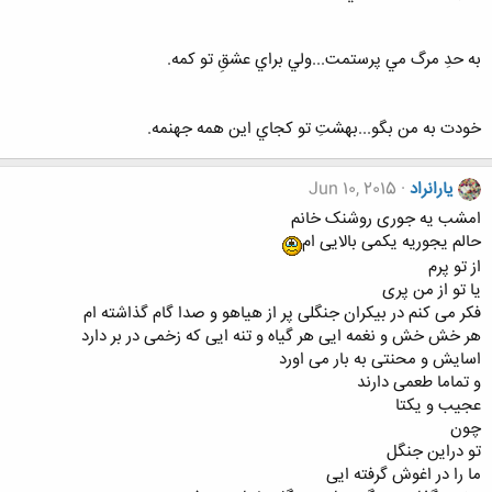
به حدِ مرگ مي پرستمت...ولي براي عشقِ تو کمه.
خودت به من بگو...بهشتِ تو کجاي اين همه جهنمه.
یارانراد
Jun 10, 2015
امشب یه جوری روشنک خانم
حالم یجوریه یکمی بالایی ام
از تو پرم
یا تو از من پری
فکر می کنم در بیکران جنگلی پر از هیاهو و صدا گام گذاشته ام
هر خش خش و نغمه ایی هر گیاه و تنه ایی که زخمی در بر دارد
اسایش و محنتی به بار می اورد
و تماما طعمی دارند
عجیب و یکتا
چون
تو دراین جنگل
ما را در اغوش گرفته ایی