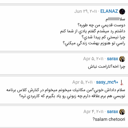
Jun 29, 2011
ELANAZ
سلااااااااااام
دوست قديمي من چه طوره؟
داشتم رد ميشدم گفتم يادي از شما كنم
چرا نيستي كم پيدا شدي؟
راسي تو هنوزم بهشت زندگي ميكني؟
Apr 5, 2011
sarax
چرا اخه؟ناراحت نباش
Apr 5, 2011
sasy_mc90
سلام داداش خوبي؟من مكانيك ميخونم ميخوام در كنارش كلاس برنامه
نويسي هم برم.علاقه دارم.چه زبوني رو ياد بگيرم كه كاربردي تره؟
Apr 4, 2011
sarax
salam chetoori?