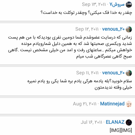
سروش7
Sep 13, 2011
چقدر به خدا فک میکنی؟ وچقدر توکلت به خداست؟
Sep 12, 2011
venous_20
زمانی که درسایت عضوشدم شما دومین نفری بودیدکه با من هم پست
شدید ویکسری صحبتها شد که به همین دلیل شمارویادم مونده
خواهش میکنم ..ساعتهای رفت و امد من خیلی مشخص نیست .گاهی
صبح گاهی عصرگاهی شب میام
Sep 11, 2011
venous_20
سلام خوبید؟بله یادمه هرکی یادم بره شما یکی رو یادم نمیره
خیلی وقته ندیدمتون
Aug 21, 2011
Matinnejad
Jul 16, 2011
ELANAZ
[IMG][IMG]