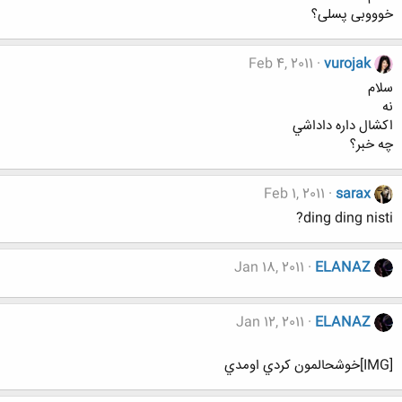
خوووبی پسلی؟
Feb 4, 2011
vurojak
سلام
نه
اكشال داره داداشي
چه خبر؟
Feb 1, 2011
sarax
ding ding nisti?
Jan 18, 2011
ELANAZ
Jan 12, 2011
ELANAZ
[IMG]خوشحالمون كردي اومدي