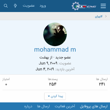
ورود
عضویت
کاربران
mohammad m
عضو جدید
·
از
بهشت
عضویت
Jun 9, 2009
آخرین بازدید
Jun 4, 2019
ارسال ها
پسندها
امتیاز
0
254
241
پیدا کردن
ارسال های پروفایل
آخرین فعالیت
ارسال ها
درباره