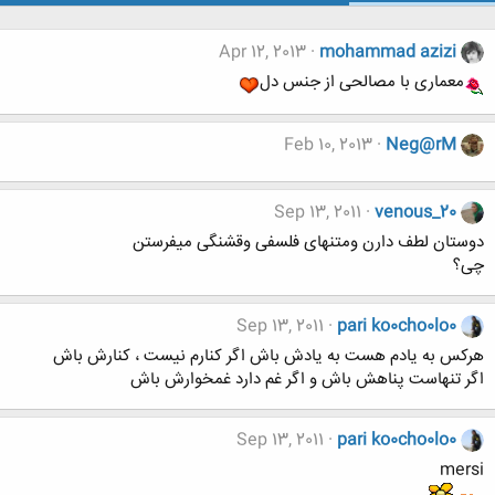
Apr 12, 2013
mohammad azizi
معماری با مصالحی از جنس دل
Feb 10, 2013
Neg@rM
Sep 13, 2011
venous_20
دوستان لطف دارن ومتنهای فلسفی وقشنگی میفرستن
چی؟
Sep 13, 2011
pari ko0cho0lo0
هرکس به یادم هست به یادش باش اگر کنارم نیست ، کنارش باش
اگر تنهاست پناهش باش و اگر غم دارد غمخوارش باش
Sep 13, 2011
pari ko0cho0lo0
mersi