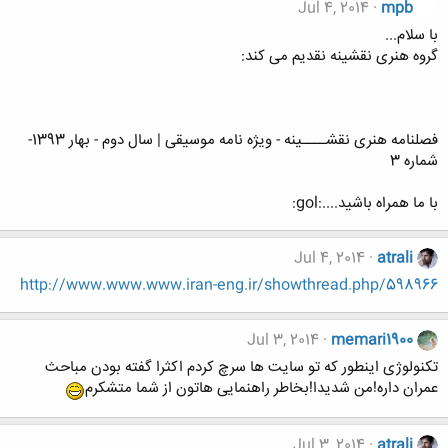
Jul 4, 2014
mpb
با سلام...
گروه هنری نقشینه نقدیم می کند:
فصلنامه هنری نقشــــینه - ویژه نامه موسیقی | سال دوم - بهار 1393-
شماره 3
با ما همراه باشید....:gol:
Jul 4, 2014
atrali
http://www.www.www.iran-eng.ir/showthread.php/598966
Jul 3, 2014
memari1900
تکنولوژی اینطور که تو سایت ها سرچ کردم اکثرا گفته بودن مباحث
عمران داره!من شدیدا!بخاطر راهنمایی هاتون از شما متشکرم
Jul 3, 2014
atrali