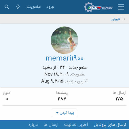
ورود
عضویت
کاربران
memari1900
عضو جدید
·
34
·
از
مشهد
عضویت
Nov 18, 2009
آخرین بازدید
Aug 9, 2015
ارسال ها
پسندها
امتیاز
0
287
175
پیدا کردن
ارسال های پروفایل
آخرین فعالیت
ارسال ها
درباره