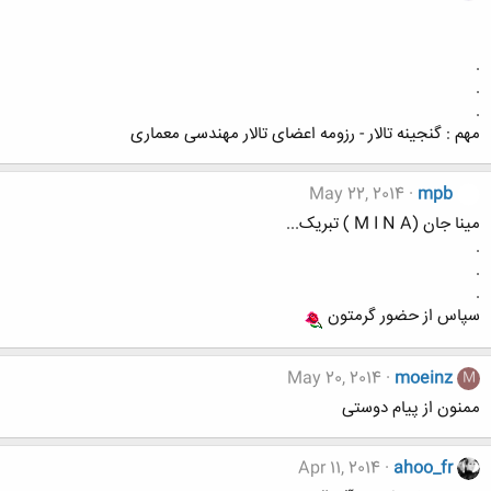
.
.
.
مهم : گنجینه تالار - رزومه اعضای تالار مهندسی معماری
May 22, 2014
mpb
مینا جان (M I N A ) تبریک...
.
.
.
سپاس از حضور گرمتون
May 20, 2014
moeinz
M
ممنون از پیام دوستی
Apr 11, 2014
ahoo_fr