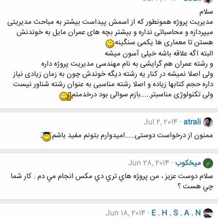
سلام
مدیریت پروژه همونطور که از اسمش پیداست بیشتر به مباحث مدیریتی
میپردازه و محاسباتی نداره و بیشتر بچه های عمران مایل به خوندنش
هستن تا معماری ها یکمی سنگینه
البته اگه علاقه باشه خیلی آسون میشه
و رشته عمران هم گرایشی به نام مهندسی مدیریت پروژه داره
ولی اصلا نمیشه در کنار یه رشته دیگه خوندش چون به زمان زیادی نیاز
داره حجم کتابها زیاده و اصلا رشته مناسبی به عنوان رشته شناور نیست
ولی تکنولوژی مناسبتر.....بازم سوالی بود درخدمتم
Jul 2, 2014
atrali
ممنون از درخواست دوستی.....امیدوارم بتونم مفید باشم
میخکوب
Jun 28, 2014
م
سلام دوست عزيز ، من پرو‍ژه هاي تري دي مكس انجام مي دم . كار شما
چي هست ؟
Jun 18, 2014
E . H . S . A . N