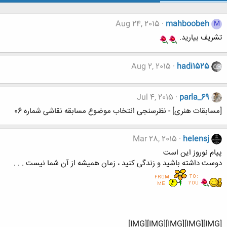
Aug 24, 2015
mahboobeh
M
تشریف بیارید.
Aug 2, 2015
hadi1525
Jul 4, 2015
parla_69
[مسابقات هنری] - نظرسنجی انتخاب موضوع مسابقه نقاشی شماره 06
Mar 28, 2015
helensj
پیام نوروز این است
دوست داشته باشید و زندگی کنید ، زمان همیشه از آن شما نیست . . .
[IMG][IMG][IMG][IMG][IMG]