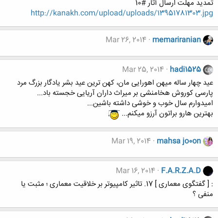
تمدید مهلت ارسال آثار #10
http://kanakh.com/upload/uploads/13951781303.jpg
Mar 26, 2014
memariranian
Mar 25, 2014
hadi1525
عید چهار ساله میهن اهورایی مان، کهن ترین عید بشر یادگار بزرگ مرد
پارسی کوروش هخامنشی بر میراث داران آریایی خجسته باد...
امیدوارم سال خوب و خوشی داشته باشین...
بهترین هارو براتون آرزو میکنم...
Mar 19, 2014
mahsa jo0on
Mar 16, 2014
F.A.R.Z.A.D
: [ گفتگوی معماری ] 17. تاثیر کامپیوتر بر خلاقیت معماری ؛ مثبت یا
منفی ؟