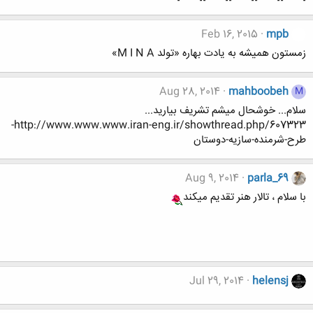
Feb 16, 2015
mpb
زمستون همیشه به یادت بهاره «تولد M I N A»
Aug 28, 2014
mahboobeh
M
سلام... خوشحال میشم تشریف بیارید...
http://www.www.www.iran-eng.ir/showthread.php/607323-
طرح-شرمنده-سازیه-دوستان
Aug 9, 2014
parla_69
با سلام ، تالار هنر تقدیم میکند
Jul 29, 2014
helensj