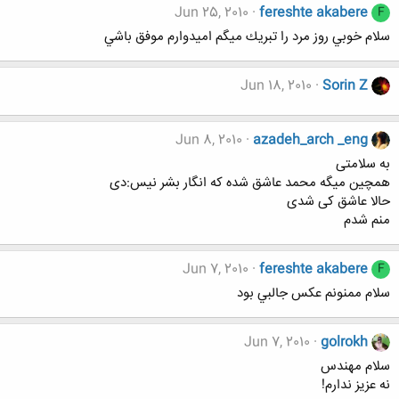
Jun 25, 2010
fereshte akabere
F
سلام خوبي روز مرد را تبريك ميگم اميدوارم موفق باشي
Jun 18, 2010
Sorin Z
Jun 8, 2010
azadeh_arch _eng
به سلامتی
همچین میگه محمد عاشق شده که انگار بشر نیس:دی
حالا عاشق کی شدی
منم شدم
Jun 7, 2010
fereshte akabere
F
سلام ممنونم عكس جالبي بود
Jun 7, 2010
golrokh
سلام مهندس
نه عزیز ندارم!