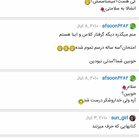
کی هست؟میشناسمش؟
انشالا به سلامتی
Jul 8, 2010
afsoon6282
منم میگذره دیگه گرفتار کلاس و اینا هستم
امتحان؟سه ساله درسم تموم شده
خوبین شما؟مدتی نبودین
Jul 8, 2010
afsoon6282
سلام
خوبین؟
آره ولی خداروشکر درست شد
Jul 3, 2010
sun_girl
کتابهایی که حرف میزنند