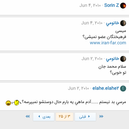
Jun 4, 2010
Sorin Z
خانومي
Jun 4, 2010
میسی
فرهیختگان عضو نمیشی؟
www.iran-far.com
خانومي
Jun 2, 2010
سلام محمد جان
تو خوبی؟
Jun 2, 2010
elahe.elahe2
E
مرسي بد نيستم ......آدم ماهي يه بارم حال دوستشو نميپرسه؟
اول
آخر
3 از 25
قبلی
بعدی