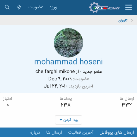
ورود
عضویت
کاربران
mohammad hoseni
عضو جدید
·
از
che farghi mikone
عضویت
Dec 9, 2009
آخرین بازدید
Jul 24, 2010
ارسال ها
پسندها
امتیاز
0
238
332
پیدا کردن
ارسال های پروفایل
آخرین فعالیت
ارسال ها
درباره