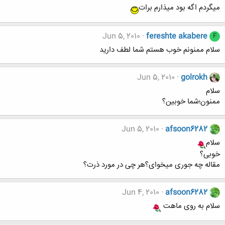
میگردم اگه بود میذارم برات
Jun 5, 2010
fereshte akabere
F
سلام ممنونم خوب هستم شما لطف داريد
Jun 5, 2010
golrokh
سلام
ممنون؛شما خوبین؟
Jun 5, 2010
afsoon6282
سلام
خوبی؟
مقاله چه جوری میخوای؟هر چی در مورد ذرت؟
Jun 4, 2010
afsoon6282
سلام به روی ماهت