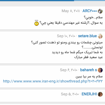
May 8, 2011
ARC2000
سلام...خوبي؟
يه سوال..!!رشته غير مهندسي دقيقا يعني چي؟
Sep 10, 2010
setare.blue
میتونی چشمات رو ببندی ومنو تو ذهنت تصور کنی؟
تونستی.........؟
به شما تبریک میگم شما ماه رو دیدید
عید سعید فطر مبارک
Sep 6, 2010
bahareh s
سلام يه سر بيا ببين
http://www.www.www.iran-eng.ir/showthread.php?t=201922
Sep 5, 2010
ENERJHI