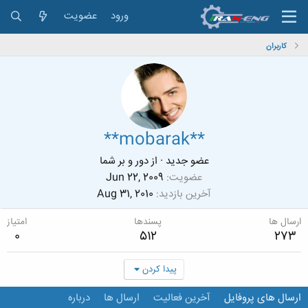
ورود
عضویت
کاربران
**mobarak**
عضو جدید
·
از
دور و بر شما
عضویت
Jun 22, 2009
آخرین بازدید
Aug 31, 2010
ارسال ها
پسندها
امتیاز
0
512
273
پیدا کردن
ارسال های پروفایل
آخرین فعالیت
ارسال ها
درباره