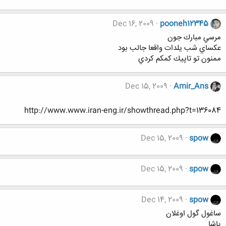
Dec 16, 2009
pooneh12345
مرسي مبارك جون
عكساي شب يلدات واقعا جالب بود
ممنون تو تاپيك كمكم كردي
Dec 15, 2009
Amir_Ans
http://www.www.iran-eng.ir/showthread.php?t=136084
Dec 15, 2009
spow
Dec 15, 2009
spow
Dec 14, 2009
spow
ساغول گول اوغلان
یاشا