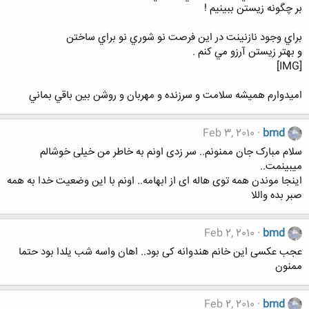
بر چگونه زيستن ببينيم !
براي وجود نازنينت در اين فرصت نو شوري نو براي ساختن
و بهتر زيستن آرزو مي كنم .
[IMG]
اميدوارم هميشه سلامت و سرزنده و مهربان و روشن بين باقي بماني
Feb 3, 2010
bmd
سلام مبارک جان ممنونم.. سر زدی اونم به خاطر من خیلی خوشالم
میبینمت..
اینجا موندن همه توی هاله ای از ابهامه.. اونم با این وضعیت خدا به همه
صبر بده واللا
Feb 2, 2010
bmd
عجب عکسی این خانم هندوانه کی بود.. اهان واسه شب یلدا بود حتما
ممنون
Feb 2, 2010
bmd