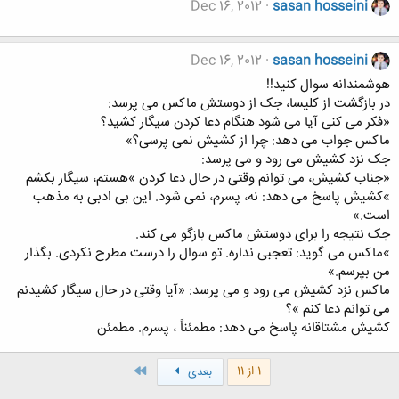
Dec 16, 2012
sasan hosseini
Dec 16, 2012
sasan hosseini
هوشمندانه سوال کنید!!
در بازگشت از کلیسا، جک از دوستش ماکس می پرسد:
«فکر می کنی آیا می شود هنگام دعا کردن سیگار کشید؟
ماکس جواب می دهد: چرا از کشیش نمی پرسی؟»
جک نزد کشیش می رود و می پرسد:
«جناب کشیش، می توانم وقتی در حال دعا کردن »هستم، سیگار بکشم
»کشیش پاسخ می دهد: نه، پسرم، نمی شود. این بی ادبی به مذهب
است.»
جک نتیجه را برای دوستش ماکس بازگو می کند.
»ماکس می گوید: تعجبی نداره. تو سوال را درست مطرح نکردی. بگذار
من بپرسم.»
ماکس نزد کشیش می رود و می پرسد: «آیا وقتی در حال سیگار کشیدنم
می توانم دعا کنم »؟
کشیش مشتاقانه پاسخ می دهد: مطمئناً ، پسرم. مطمئن
آخر
1 از 11
بعدی