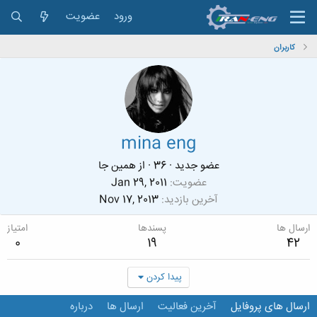
ورود
عضویت
کاربران
mina eng
عضو جدید
·
36
·
از
همین جا
عضویت
Jan 29, 2011
آخرین بازدید
Nov 17, 2013
ارسال ها
پسندها
امتیاز
0
19
42
پیدا کردن
ارسال های پروفایل
آخرین فعالیت
ارسال ها
درباره