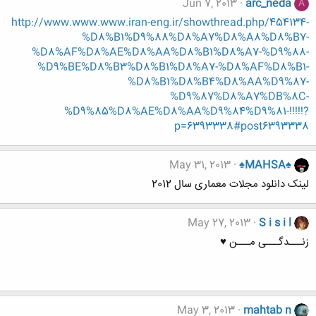
Jun 7, 2013
arc_neda
A
http://www.www.www.iran-eng.ir/showthread.php/454134-
%D8%B1%D9%88%D8%A7%D8%A8%D8%B7-
%D8%AF%D8%AE%D8%AA%D8%B1%D8%A7-%D9%88-
%D9%BE%D8%B3%D8%B1%D8%A7-%D8%AF%D8%B1-
%D8%B1%D8%B4%D8%AA%D9%87-
%D9%87%D8%A7%DB%8C-
%D9%85%D8%AE%D8%AA%D9%84%D9%81-!!!!!?
p=6393338#post6393338
May 31, 2013
♠MAHSA♠
لینک دانلود مجلات معماری سال 2012
May 27, 2013
S i s i l
زنـــدگـــی مـــن ♥
May 3, 2013
mahtab n