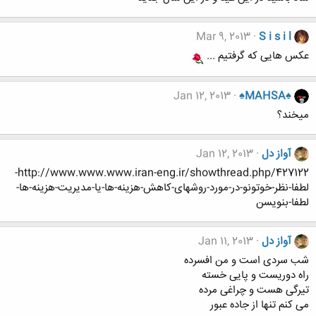
Mar 9, 2013
S i s i l
عکس هایی که گرفتیم ...
Jan 12, 2013
♠MAHSA♠
میخند؟
آواز دل
Jan 12, 2013
http://www.www.www.iran-eng.ir/showthread.php/427122-
لطفا-نظر-خوتونو-در-مورد-روشهای-کاهش-هزینه-ها-یا-مدیریت-هزینه-ها-
لطفا-بنویسن
آواز دل
Jan 11, 2013
شب سردی است و من افسرده
راه دوریست و پایی خسته
تیرگی هست و چراغی مرده
می کنم تنها از جاده عبور