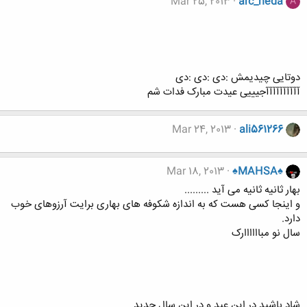
Mar 25, 2013
arc_neda
A
دوتایی چیدیمش :دی :دی :دی
آآآآآآآآآآجیییی عیدت مبارک فدات شم
Mar 24, 2013
ali561266
Mar 18, 2013
♠MAHSA♠
بهار ثانیه ثانیه می آید .........
و اینجا کسی هست که به اندازه شکوفه های بهاری برایت آرزوهای خوب
دارد.
سال نو مباااااارک
شاد باشید در این عید و در این سال جدید