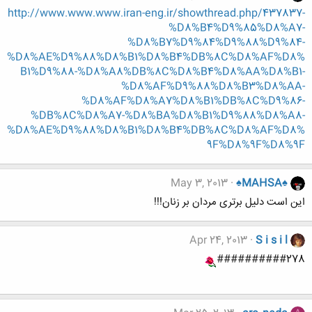
http://www.www.www.iran-eng.ir/showthread.php/437837-
%D8%B4%D9%85%D8%A7-
%D8%B7%D9%84%D9%88%D9%84-
%D8%AE%D9%88%D8%B1%D8%B4%DB%8C%D8%AF%D8%
B1%D9%88-%D8%A8%DB%8C%D8%B4%D8%AA%D8%B1-
%D8%AF%D9%88%D8%B3%D8%AA-
%D8%AF%D8%A7%D8%B1%DB%8C%D9%86-
%DB%8C%D8%A7-%D8%BA%D8%B1%D9%88%D8%A8-
%D8%AE%D9%88%D8%B1%D8%B4%DB%8C%D8%AF%D8%
9F%D8%9F%D8%9F
May 3, 2013
♠MAHSA♠
این است دلیل برتری مردان بر زنان!!!
Apr 24, 2013
S i s i l
##########278