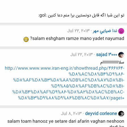
تو این شبا اگه قابل دونستین برا منم دعا کنین :gol:
ندا ضيايي مهر
Jul 22, 2013
ن
salam eshgham ramze mano yadet nayumad?
Jul 22, 2013
sajad 3000
سلااااااااااااااام
http://www.www.www.iran-eng.ir/showthread.php/466764-
%D8%AC%D8%B4%D9%86-
%D8%AF%D8%B3%D8%AA%DB%8C%D8%A7%D8%B1-
%D9%85%D8%AF%DB%8C%D8%B1-
%D8%B4%D8%AF%D9%86-%D8%A2%D8%AC%DB%8C-
%D8%B3%D9%88%D9%86%DB%8C%D8%A7/page10
Jul 8, 2013
deyvid corleone
salam toam hanooz ye setare dari afarin vaghan neshoon