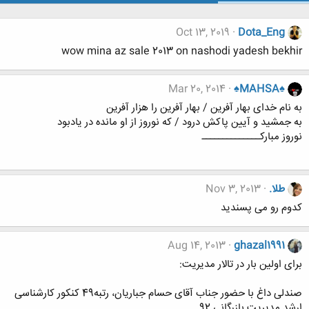
Oct 13, 2019
Dota_Eng
wow mina az sale 2013 on nashodi yadesh bekhir
Mar 20, 2014
♠MAHSA♠
به نام خدای بهار آفرین / بهار آفرین را هزار آفرین
به جمشید و آیین پاکش درود / که نوروز از او مانده در یادبود
نوروز مبارکــــــــــــــ
طلا.
Nov 3, 2013
کدوم رو می پسندید
Aug 14, 2013
ghazal1991
برای اولین بار در تالار مدیریت:
صندلی داغ با حضور جناب آقای حسام جباریان، رتبه49 کنکور کارشناسی
ارشد مدیریت بازرگانی 92