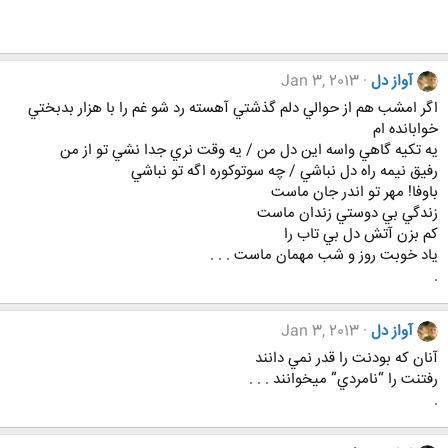
آواز دل
Jan 3, 2013
اگر امشب هم از حوالي دلم گذشتي آهسته رد شو غم را با هزار بدبختي
خوابانده ام
يه تكيه گاهي واسه اين دل من / يه وقت نري جدا نشي تو از من
رفيق نيمه راه دل نباشي / چه سوتوكوره اگه تو نباشي
باوفا! مهر تو اندر جان ماست
زندگي بي دوستي زندان ماست
کم بزن آتش دل بي تاب را
ياد خوبت روز و شب مهمان ماست . . .
.
آواز دل
Jan 3, 2013
آنان که بودنت را قدر نمي دانند
رفتنت را “نامردي” ميخوانند . . .
.