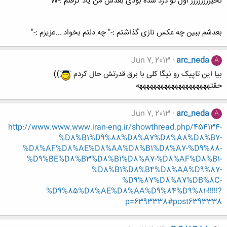
نخیرررررررر اول تو دزد شده بودی بعدش من یاد گرفتم :-W
بعدشم ببین چه عکس نازی گذاشتم :-" چه دلتم بخواد ...عزیزم :-"
Jun 7, 2013
arc_neda
A
بیا این تاپیک رو نیگا کلی با برق قدرتش حال کردم
))
حقتههههههههههههههههههههه
Jun 7, 2013
arc_neda
A
http://www.www.www.iran-eng.ir/showthread.php/454134-
%D8%B1%D9%88%D8%A7%D8%A8%D8%B7-
%D8%AF%D8%AE%D8%AA%D8%B1%D8%A7-%D9%88-
%D9%BE%D8%B3%D8%B1%D8%A7-%D8%AF%D8%B1-
%D8%B1%D8%B4%D8%AA%D9%87-
%D9%87%D8%A7%DB%8C-
%D9%85%D8%AE%D8%AA%D9%84%D9%81-!!!!!?
p=6393338#post6393338