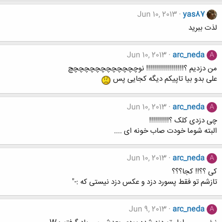
Jun 10, 2013
yas87
لذت ببرید
Jun 10, 2013
arc_neda
A
من دزدیم ؟!!!!!!!!!!!!!!!!!!! نوچچچچچچچچچچچچچ
علی بدو بیا تاپیکم دیگه کجایی پس
Jun 10, 2013
arc_neda
A
چی دزدی کلک ؟!!!!!!!!!!
البته شوما خودت صاب خونه ای ....
Jun 10, 2013
arc_neda
A
کی ؟؟!! کجا؟؟؟
تازشم تو فقط پسورد دزد و عکس دزد نیستی که :-"
Jun 9, 2013
arc_neda
A