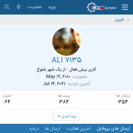
ورود
عضویت
کاربران
ALI 7135
کاربر بیش فعال
·
از
یک شهر شلوغ
عضویت
May 19, 2010
آخرین بازدید
Jul 14, 2021
ارسال ها
پسندها
امتیاز
64
384
354
پیدا کردن
ارسال های پروفایل
آخرین فعالیت
ارسال ها
درباره