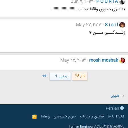
Jun 7, 2013
P O U R I A
یه سری حیوون واقعا عجیب !!!!!!!!!!!!!!!!!!!!!!
May 27, 2013
S i s i l
زنـــدگـــی مـــن ♥
May 27, 2013
mosh moshak
آخر
1 از 26
بعدی
کاربران
Persian
ارتباط با ما
قوانین و مقرّرات
حریم خصوصی
راهنما
R
S
S
®
Iranian Engineers' Club
© 1385-1401.