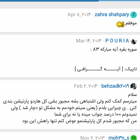
Apr 8, 2014
zahra shahpary
Z
موفقم.
Mar 14, 2014
P O U R I A
سوره بقره آیه مبارکه 83 :
تاپیک: [ آیــــــه گـــــــرافـی ]
Feb 2, 2014
behzadk2019
سلام
میترسم کمک کنم ولی اشتباهی بشه مجبور بشی کل هاردو پارتیشن بندی
کنی . ی چیزایی بلدم (یعنی سیتم خودمم به مشکل تو دچار شد ) ولی
نمیدونم 100 درصد جواب میده یا نه برای شما
من که مجبور شدم کل پارتیشنمو عوض کنم تنها راهش این بود
Nov 2, 2013
moh3n_s
M