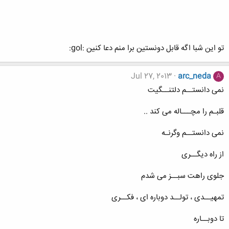
تو این شبا اگه قابل دونستین برا منم دعا کنین :gol:
Jul 27, 2013
arc_neda
A
نمی دانستــم دلتنــگیت
قلبـم را مچـــاله می کند ..
نمی دانستــم وگرنـه
از راه دیگــری
جلوی راهت سبــز می شدم
تمهیــدی ، تولــد دوباره ای ، فکــری
تا دوبــاره