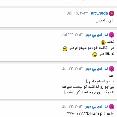
Jul 25, 2013
arc_neda
A
:دی : ایکس
ندا ضيايي مهر
Jul 23, 2013
ن
نخند
من اکانت خودمو میخوام علی
نه ،آقا علی
ندا ضيايي مهر
Jul 22, 2013
ن
اهم
کارمو انجام دادم :|
پیر جو رو گذاشتم تو لیست سیاهم :|
تا دیگه این بی نظمیا تکرار نشه :|
ندا ضيايي مهر
Jul 22, 2013
ن
beram pishe ki????? :-???