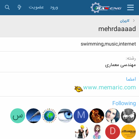
ورود
عضویت
کاربران
mehrdaaaad
swimming,music,internet
رشته
مهندسی معماری
امضا
www.memaric.com
Following
M
س
D