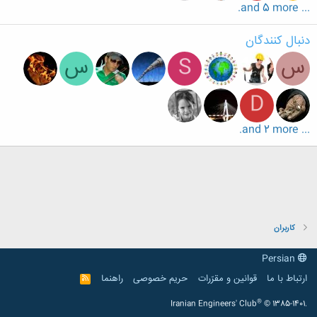
... and 5 more.
دنبال کنندگان
س
S
س
D
... and 2 more.
کاربران
Persian
ارتباط با ما
قوانین و مقرّرات
حریم خصوصی
راهنما
R
S
S
®
Iranian Engineers' Club
© 1385-1401.