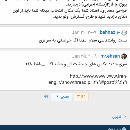
پروژه را فاز2(نقشه اجرایی) دربیارید.
طراحی معماری: استاد شما یک مکان انتخاب میکنه شما باید از اون
مکان بازدید کنید و طرح گسترش اونو بدید.
Jan 30, 2009
behnaz 10
تست روانشناسی سلام .لطفا اگه خواستی یه سر بزن
Jan 25, 2009
mr.ehsan
سری جدید عکس های چندشت آور و حشتناک......فقط 18+
http://www.www.www.iran-
eng.ir/showthread.p...679#post669679
آخر
1 از 3
بعدی
کاربران
Persian