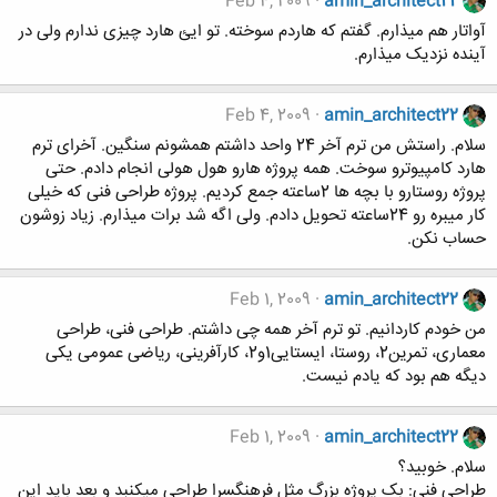
Feb 4, 2009
amin_architect22
آواتار هم میذارم. گفتم که هاردم سوخته. تو ایئ هارد چیزی ندارم ولی در
آینده نزدیک میذارم.
Feb 4, 2009
amin_architect22
سلام. راستش من ترم آخر 24 واحد داشتم همشونم سنگین. آخرای ترم
هارد کامپیوترو سوخت. همه پروژه هارو هول هولی انجام دادم. حتی
پروژه روستارو با بچه ها 2ساعته جمع کردیم. پروژه طراحی فنی که خیلی
کار میبره رو 24ساعته تحویل دادم. ولی اگه شد برات میذارم. زیاد زوشون
حساب نکن.
Feb 1, 2009
amin_architect22
من خودم کاردانیم. تو ترم آخر همه چی داشتم. طراحی فنی، طراحی
معماری، تمرین2، روستا، ایستایی1و2، کارآفرینی، ریاضی عمومی یکی
دیگه هم بود که یادم نیست.
Feb 1, 2009
amin_architect22
سلام. خوبید؟
طراحی فنی: بک پروژه بزرگ مثل فرهنگسرا طراحی میکنبد و بعد باید این