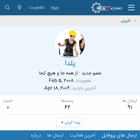
ورود
عضویت
کاربران
يلدا
عضو جدید
·
از
همه جا و هيچ كجا
عضویت
Feb 5, 2008
آخرین بازدید
Apr 18, 2009
ارسال ها
پسندها
امتیاز
0
62
91
پیدا کردن
ارسال های پروفایل
آخرین فعالیت
ارسال ها
درباره