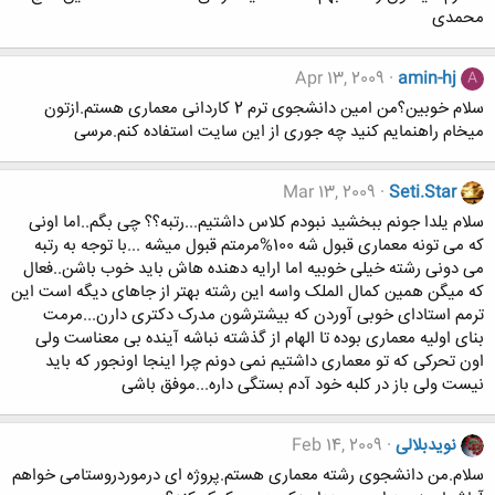
محمدی
Apr 13, 2009
amin-hj
A
سلام خوبین؟من امین دانشجوی ترم 2 کاردانی معماری هستم.ازتون
میخام راهنمایم کنید چه جوری از این سایت استفاده کنم.مرسی
Mar 13, 2009
Seti.Star
سلام یلدا جونم ببخشید نبودم کلاس داشتیم...رتبه؟؟ چی بگم..اما اونی
که می تونه معماری قبول شه 100%مرمتم قبول میشه ...با توجه به رتبه
می دونی رشته خیلی خوبیه اما ارایه دهنده هاش باید خوب باشن..فعال
که میگن همین کمال الملک واسه این رشته بهتر از جاهای دیگه است این
ترمم استادای خوبی آوردن که بیشترشون مدرک دکتری دارن...مرمت
بنای اولیه معماری بوده تا الهام از گذشته نباشه آینده بی معناست ولی
اون تحرکی که تو معماری داشتیم نمی دونم چرا اینجا اونجور که باید
نیست ولی باز در کلبه خود آدم بستگی داره...موفق باشی
نویدبلالی
Feb 14, 2009
سلام.من دانشجوی رشته معماری هستم.پروژه ای درموردروستامی خواهم