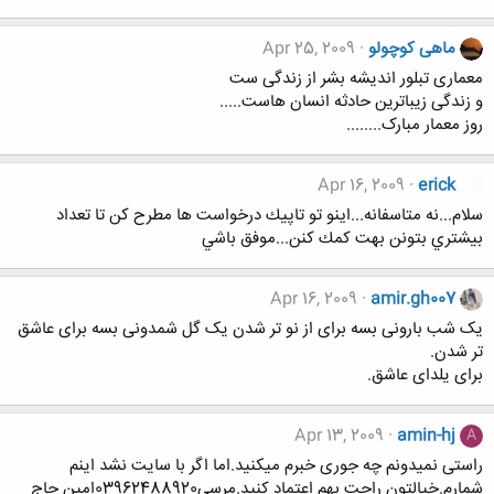
ماهی کوچولو
Apr 25, 2009
معماری تبلور اندیشه بشر از زندگی ست
و زندگی زیباترین حادثه انسان هاست.....
روز معمار مبارک........
Apr 16, 2009
erick
سلام...نه متاسفانه...اينو تو تاپيك درخواست ها مطرح كن تا تعداد
بيشتري بتونن بهت كمك كنن...موفق باشي
Apr 16, 2009
amir.gh007
یک شب بارونی بسه برای از نو تر شدن یک گل شمدونی بسه برای عاشق
تر شدن.
برای یلدای عاشق.
Apr 13, 2009
amin-hj
A
راستی نمیدونم چه جوری خبرم میکنید.اما اگر با سایت نشد اینم
شمارم.خیالتون راحت بهم اعتماد کنید.مرسی03962488920امین حاج