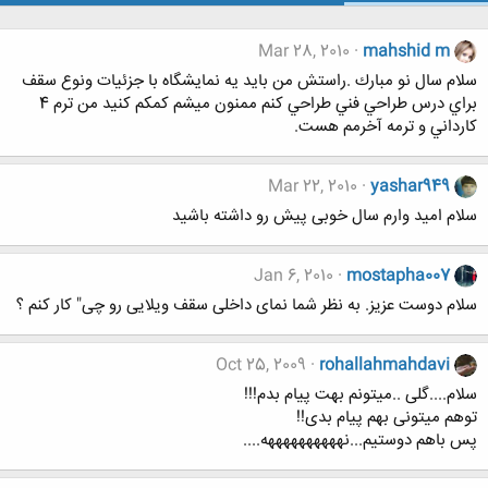
Mar 28, 2010
mahshid m
سلام سال نو مبارك .راستش من بايد يه نمايشگاه با جزئيات ونوع سقف
براي درس طراحي فني طراحي كنم ممنون ميشم كمكم كنيد من ترم 4
كارداني و ترمه آخرمم هست.
Mar 22, 2010
yashar949
سلام امید وارم سال خوبی پیش رو داشته باشید
Jan 6, 2010
mostapha007
سلام دوست عزیز. به نظر شما نمای داخلی سقف ویلایی رو چی" کار کنم ؟
Oct 25, 2009
rohallahmahdavi
سلام....گلی ..میتونم بهت پیام بدم!!!
توهم میتونی بهم پیام بدی!!
پس باهم دوستیم...نههههههههههه....