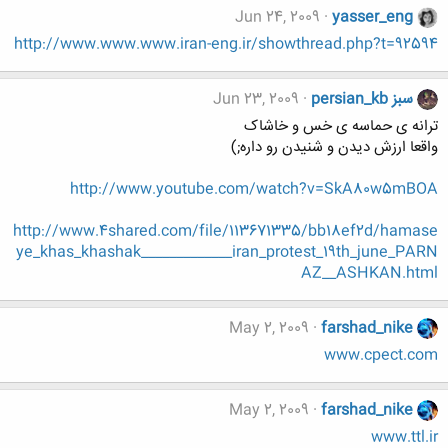
Jun 24, 2009
yasser_eng
http://www.www.www.iran-eng.ir/showthread.php?t=92594
persian_kb سبز
Jun 23, 2009
ترانه ی حماسه ی خس و خاشاک
واقعا ارزش دیدن و شنیدن رو داره;)
http://www.youtube.com/watch?v=SkA80w5mBOA
http://www.4shared.com/file/113671335/bb18ef2d/hamase
ye_khas_khashak_____________iran_protest_19th_june_PARN
AZ__ASHKAN.html
May 2, 2009
farshad_nike
www.cpect.com
May 2, 2009
farshad_nike
www.ttl.ir