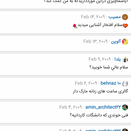
آیاشماچیزی دراین موردداریدکه به من کمک کند؟
مصیب
Feb 14, 2009
م
سلام افتخار آشنایی میدید
آلوین
Feb 13, 2009
يلدا
Feb 9, 2009
سلام عالي شما خوبيد؟
Feb 6, 2009
behnaz 10
گالری ساعت های زنانه مارک دار
Feb 4, 2009
amin_architect22
فنی خوندی که دانشگات کاردانیه؟