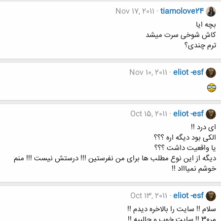
Nov 17, 2011
tiamolove24
بچه ایا
کاش شوخی سرت میشد
ترم چندی؟
Nov 10, 2011
eliot -esf
Oct 15, 2011
eliot -esf
ای درد !!
الکی بود دیگه اره ؟؟؟
یا واقعیت داشت ؟؟؟
دیگه از این نوع مطلب ها برای من نفرستین !!! درستش نیست !!! منم
خوشم نمیاااد !!
Oct 13, 2011
eliot -esf
سلام !! سایت را بالاخره دیدم !!
مر30 !! سایت خوب و جالبیه !!