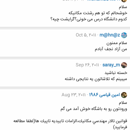
سلام
خوشحالم که تو هم رشتت مکانیکه
کدوم دانشگاه درس می خونی؟گرایشت چیه؟
Oct 5, 2011
m@hn@z
سلام ممنون
من آزاد نجف آبادم
Sep 26, 2011
saray_m
خسته نباشید
میبینم که تلاشاتون یه نتایجی داشته
امین قیاسی 1986
Aug 23, 2011
سلام
ورودتون رو به باشگاه خوش آمد می گم
قوانين تالار مهندسي مكانيك،الزامات تاييديه تاپيك ها(لطفا مطالعه
فرماييد)