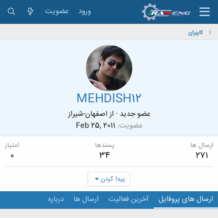
ورود
عضویت
کاربران
MEHDISH12
عضو جدید
·
از
اصفهان-شیراز
عضویت
Feb 25, 2011
ارسال ها
پسندها
امتیاز
0
34
271
پیدا کردن
ارسال های پروفایل
آخرین فعالیت
ارسال ها
درباره