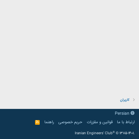
کاربران
Persian
ارتباط با ما
قوانین و مقرّرات
حریم خصوصی
راهنما
R
S
S
®
Iranian Engineers' Club
© 1385-1401.