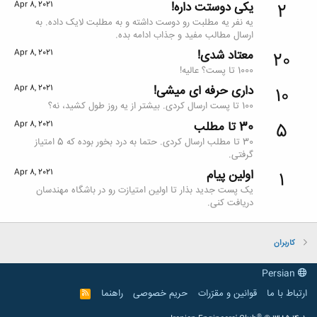
یکی دوستت داره!
Apr 8, 2021
2
یه نفر یه مطلبت رو دوست داشته و به مطلبت لایک داده. به
ارسال مطالب مفید و جذاب ادامه بده.
معتاد شدی!
Apr 8, 2021
20
1000 تا پست؟ عالیه!
داری حرفه ای میشی!
Apr 8, 2021
10
100 تا پست ارسال کردی. بیشتر از یه روز طول کشید، نه؟
30 تا مطلب
Apr 8, 2021
5
30 تا مطلب ارسال کردی. حتما به درد بخور بوده که 5 امتیاز
گرفتی.
اولین پیام
Apr 8, 2021
1
یک پست جدید بذار تا اولین امتیازت رو در باشگاه مهندسان
دریافت کنی.
کاربران
Persian
ارتباط با ما
قوانین و مقرّرات
حریم خصوصی
راهنما
R
S
S
®