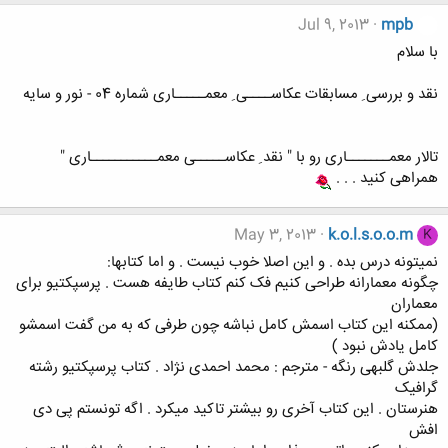
Jul 9, 2013
mpb
با سلام
نقد و بررسی ِ مسابقات عکاســــی ِ معمـــــاری شماره 04 - نور و سایه
تالار معمـــــــاری رو با " نقد ِ عکاســـــی معمـــــــــــاری "
همراهی کنید . . .
May 3, 2013
k.o.l.s.o.o.m
K
نمیتونه درس بده . و این اصلا خوب نیست . و اما کتابها:
چگونه معمارانه طراحی کنیم فک کنم کتاب طایفه هست . پرسپکتیو برای
معماران
(ممکنه این کتاب اسمش کامل نباشه چون طرفی که به من گفت اسمشو
کامل یادش نبود )
جلدش گلبهی رنگه - مترجم : محمد احمدی نژاد . کتاب پرسپکتیو رشته
گرافیک
هنرستان . این کتاب آخری رو بیشتر تاکید میکرد . اگه تونستم پی دی
افش