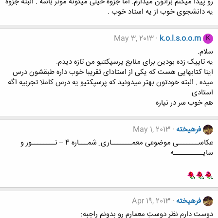
رو پیدا میکنم براتون میذارم. اما جزوه خیلی میتونه موثر باشه . البته جزوه
یه دانشجوی خوب از یه استاد خوب .
May 3, 2013
k.o.l.s.o.o.m
K
سلام.
یه تاپیک زده بودین برای منابع پرسپکتیو من تازه دیدم.
اینا کتابهایی هست که یکی از استادای تقریبا خوب داره طبقشون درس
میده . البته خودتون بهتر میدونید که پرسپکتیو یه درس کاملا تجربیه اگه
استادی
هم خوب سر در نیاره
فرهيخته
May 1, 2013
عکاســـــــی موضوعی معمـــــــاری ِ شمـــاره 4 – نــــــــور و
سایــــــــــه
فرهيخته
Apr 19, 2013
دوست دارم نظر دوستِ معمارم رو بدونم راجبه: