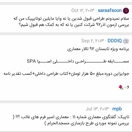
Oct 12, 2013
saraafsoon
S
سلام نمیدونم طراحی قبول شدین یا نه وایا مایلین توتایپیک من که
بررسی ازمون اذر92 شرکت کنین یا نه که به کمک هم قبول شیم؟
Sep 2, 2013
DDDIQ
برنامه ویژه تابستان 92 تالار معماری
مســـــابقه طــــــــــراحـی داخــــــلی اســــپا SPA
جوایزاین دوره:مبلغ 50 هزار تومان+کتاب طراحی داخلی+کسب تقدیر نامه
و...
Jul 13, 2013
mpb
تاپیک: گفتگوی معماری شماره 11 : معماری اسیر فرم های غالب ؟!! (
بررسی نمونه موردی طرح بازسازی مسجدالحرام )