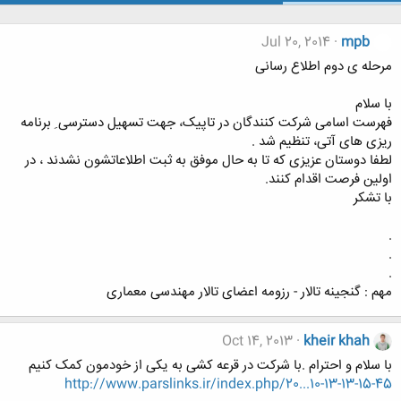
Jul 20, 2014
mpb
مرحله ی دوم اطلاع رسانی
با سلام
فهرست اسامی شرکت کنندگان در تاپیک، جهت تسهیل دسترسی ِ برنامه
ریزی های آتی، تنظیم شد .
لطفا دوستان عزیزی که تا به حال موفق به ثبت اطلاعاتشون نشدند ، در
اولین فرصت اقدام کنند.
با تشکر
.
.
.
مهم : گنجینه تالار - رزومه اعضای تالار مهندسی معماری
Oct 14, 2013
kheir khah
با سلام و احترام .با شرکت در قرعه کشی به یکی از خودمون کمک کنیم
http://www.parslinks.ir/index.php/20...10-13-13-15-45