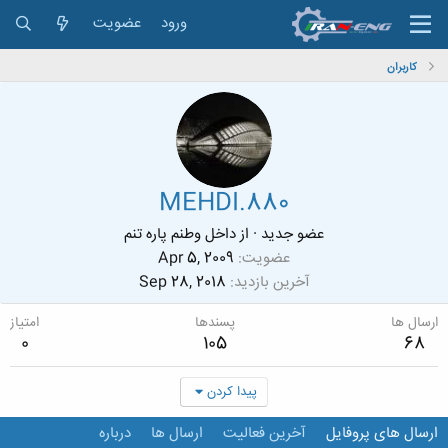
ورود
عضویت
کاربران
MEHDI.880
عضو جدید
·
از
داخل وطنم پاره تنم
عضویت
Apr 5, 2009
آخرین بازدید
Sep 28, 2018
ارسال ها
پسندها
امتیاز
0
105
68
پیدا کردن
ارسال های پروفایل
آخرین فعالیت
ارسال ها
درباره