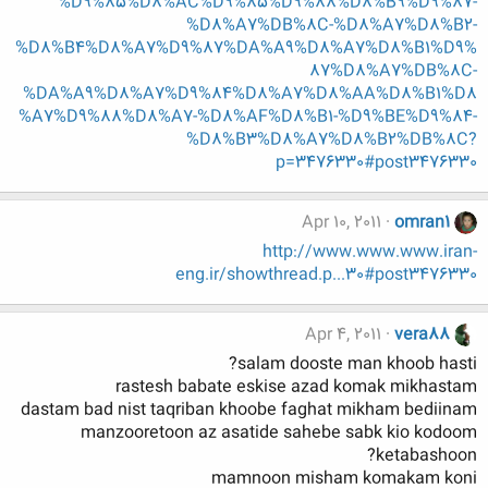
%D9%85%D8%AC%D9%85%D9%88%D8%B9%D9%87-
%D8%A7%DB%8C-%D8%A7%D8%B2-
%D8%B4%D8%A7%D9%87%DA%A9%D8%A7%D8%B1%D9%
87%D8%A7%DB%8C-
%DA%A9%D8%A7%D9%84%D8%A7%D8%AA%D8%B1%D8
%A7%D9%88%D8%A7-%D8%AF%D8%B1-%D9%BE%D9%84-
%D8%B3%D8%A7%D8%B2%DB%8C?
p=3476330#post3476330
Apr 10, 2011
omran1
http://www.www.www.iran-
eng.ir/showthread.p...30#post3476330
Apr 4, 2011
vera88
salam dooste man khoob hasti?
rastesh babate eskise azad komak mikhastam
dastam bad nist taqriban khoobe faghat mikham bediinam
manzooretoon az asatide sahebe sabk kio kodoom
ketabashoon?
mamnoon misham komakam koni