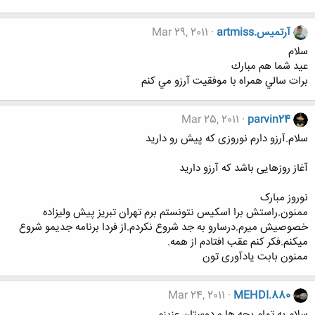
آرتميس.artmiss
Mar 29, 2011
سلام
عيد شما هم مبارك
برات سالي همراه با موفقيت آرزو مي كنم
Mar 25, 2011
parvin24
سلام.آرزو دارم نوروزی که پیش رو دارید
آغاز روزهایی باشد که آرزو دارید
نوروز مبارک
ممنون.راستش برا اسکیس نتونستم برم تهران تبریز پیش ولیزاده
خصوصیش میرم.درسارو به جد شروع نکردم.از فردا برنامه جدیمو شروع
میکنم.فکر کنم عقب افتادم از همه.
ممنون بابت یادآوری تون
Mar 24, 2011
MEHDI.880
سلام به تمام بچه ها و دوستان عزیزم