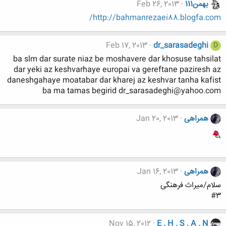
بهمن111
Feb 26, 2013
http://bahmanrezaei88.blogfa.com/
Feb 17, 2013
dr_sarasadeghi
D
ba slm dar surate niaz be moshavere dar khosuse tahsilat
dar yeki az keshvarhaye europai va gereftane paziresh az
daneshgahaye moatabar dar kharej az keshvar tanha kafist
ba ma tamas begirid dr_sarasadeghi@yahoo.com
همراهی
Jan 20, 2013
همراهی
Jan 16, 2013
سلام/میراث فرهنگی
#3
Nov 15, 2012
E . H . S . A . N