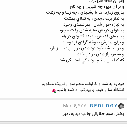
ودر آن ساقه سرودن ،
و بر آن ميوه چه شيرين و چه تلخ
بدرون زمزمه ها را بشنيدن ، چه زيبا و چه زشت
به نماز پرده دريدن ، به تمناي بهشت
به نياز ، خوار شدن ، بهر تسلاي وجود
به هواي كرمش سايه شدن وقت سجود
به صفاي قدمش ، ديده گشودن در راه
و براي سفرش ، توشه گرفتن از دوست
و در انديشه خود زرد شدن در پس ديوار زمان
و سپس راز شدن در دل خاك
كه كدامين سفرم بود ، كي آمد ، كي شد .
ـــــــــــــــــــــــ
عید رو به شما و خانواده محترمتون تبریک میگویم
انشالله سال خوب و پربرکتی داشته باشید
Mar 16, 2013
G E O L O G Y
بخش سوم حقایقی جالب درباره زمین