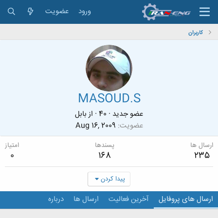
ورود
عضویت
کاربران
MASOUD.S
عضو جدید
·
40
·
از
بابل
عضویت
Aug 16, 2009
ارسال ها
پسندها
امتیاز
0
168
235
پیدا کردن
ارسال های پروفایل
آخرین فعالیت
ارسال ها
درباره