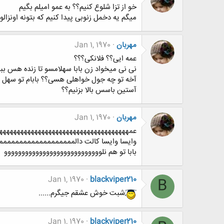
خو از تزا شلوع کنیم؟؟ به عمو امیلم بگیم
میگم یه دخمل زنوبی پیدا کنیم که بتونه اونزال
مهربان
Jan 1, 1970
عمه ایی؟؟ فلانکی؟؟؟
نی نی میخواد زن بابا سهلامسو تا زنده هس ببی
آخه تو چه جول خواهلی هسی؟؟ بابام تو سهل غ
آستین باسس بالا بزنیم؟؟
مهربان
Jan 1, 1970
عمههههههههههههههههههههههههههههههههههههه
وایسا وایسا کالت دالممممممممممممممممممم
بابا تو هم نلوووووووووووووووووووووووووووو
Jan 1, 1970
blackviper210
B
شبت خوش عشقم جيگرم......
Jan 1, 1970
blackviper210