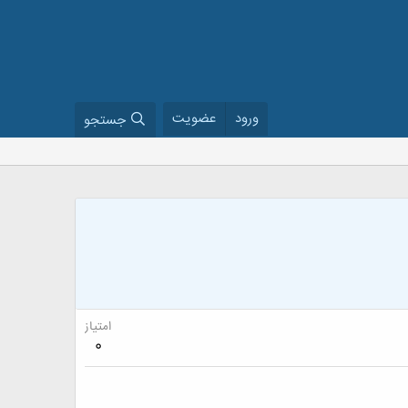
ورود
عضویت
جستجو
امتیاز
0