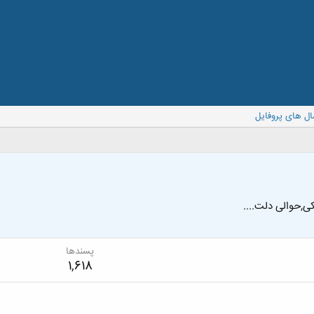
ال های پروفایل
ی,حوالی دلت....
پسندها
1,618