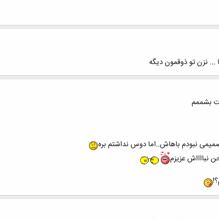
... نزن تو ذوقمون دیگه
نت بشممم
صمیمی نبودم باهاش..اما دوس نداشتم بره
ن نبااااش عزیزم
؟!