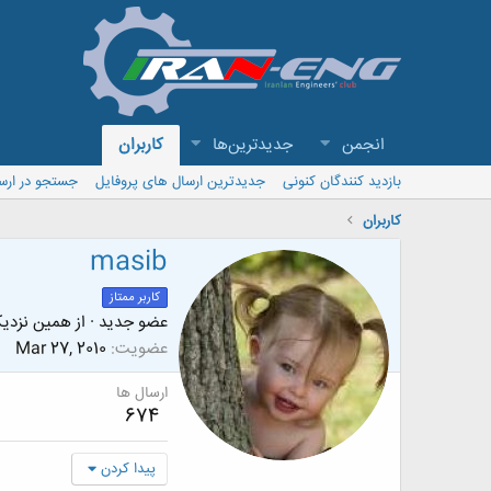
انجمن
جدیدترین‌ها
کاربران
بازدید کنندگان کنونی
جدیدترین ارسال های پروفایل
جستجو در ارس
کاربران
masib
کاربر ممتاز
عضو جدید
·
از
همین نزدیک
عضویت
Mar 27, 2010
ارسال ها
674
پیدا کردن