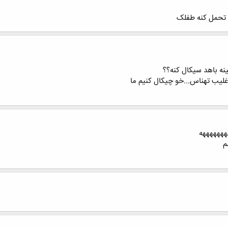
و تحمل کنه طفلک
نه باهد سیکال کنه؟؟
لیب تهناس...خو چیکال کنیم ما
هههههههه
م