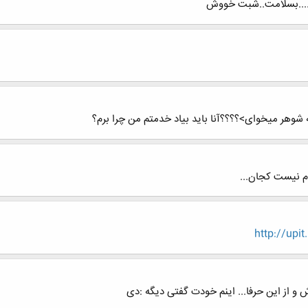
......بسلامت..شبت خووش
وهر میخوای>؟؟؟؟آنا باید بیاد خدمتم من چرا برم؟
م نیست کجان...
http://upi
و از این حرفا... اینم خودت گفتی دیگه :دی