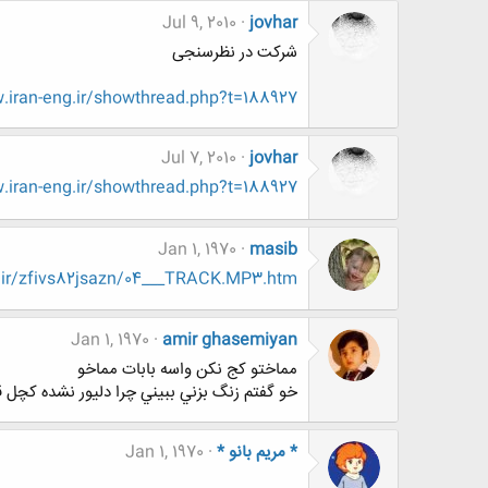
Jul 9, 2010
jovhar
شرکت در نظرسنجی
iran-eng.ir/showthread.php?t=188927
Jul 7, 2010
jovhar
iran-eng.ir/showthread.php?t=188927
Jan 1, 1970
masib
d.ir/zfivs82jsazn/04___TRACK.MP3.htm
Jan 1, 1970
amir ghasemiyan
مماختو كج نكن واسه بابات مماخو
خو گفتم زنگ بزني ببيني چرا دليور نشده كچل ق
* مریم بانو *
Jan 1, 1970