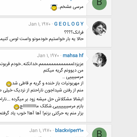
B
مرسى عشخم..
Jan 1, 1970
G E O L O G Y
فرانک؟؟؟؟
حالا یه بار خواستیم خودمونو واست لوس کنیما 
Jan 1, 1970
mahsa hf
عزیزدلمممممممممممممم.خدانکنه..خودم قربو
من دیوونم گریه میکنم
مرسییییی ..
از مهربونیات باز خنده و گریه م قاطی شد
منم از رفتن شیداجون ناراحتم از نزدیک خیلی 
ایشالا مشکلاش حل میشه زود بر میگرده ...ناراح
بازم مرسیییییییی.شکلک ماااااااااااچ
بزار منم یه حرکتی بزنم! آها آها! خوب یاد گرفتم
Jan 1, 1970
blackviper210
B