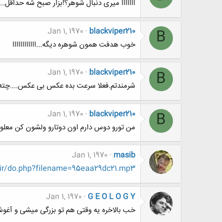
ااااااا میری دنبال شوهر؟!بزار صبح شه حداقل
Jan 1, 1970
blackviper210
B
خوب هدفت همون شوهره دیگه...اااااااااااا
Jan 1, 1970
blackviper210
B
شرمندتم.فعلا سرعت بده عکس بی عکس....چته ش
Jan 1, 1970
blackviper210
B
من تورو دوس دارم اون دوتارو ولشون کن معلو
Jan 1, 1970
masib
t.ir/do.php?filename=95eaa29dc21.mp3
Jan 1, 1970
G E O L O G Y
خب بالاخره یه وقتی هم تو بزرگی میشی و آغوش 