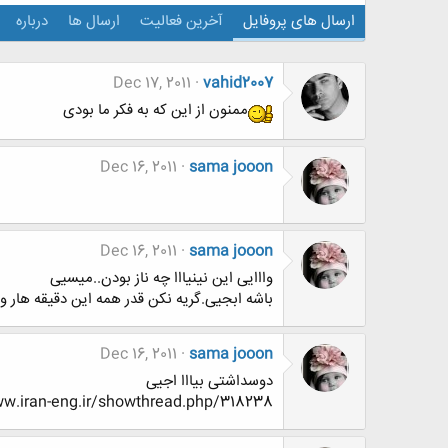
ارسال های پروفایل
آخرین فعالیت
ارسال ها
درباره
Dec 17, 2011
vahid2007
ممنون از این که به فکر ما بودی
Dec 16, 2011
sama jooon
Dec 16, 2011
sama jooon
وااایی این نینیااا چه ناز بودن..میسیی
باشه ابجیی.گریه نکن قدر همه این دقیقه هار و بد
Dec 16, 2011
sama jooon
دوسداشتی بیااا اجیی
http://www.www.www.iran-eng.ir/showthread.php/318238-بفرمايين-داخل-گپ-و-گفتگوی-خو