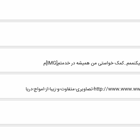
میکنممم..کمک خواستی من همیشه در خدمتم[IMG]م
ری-متفاوت-و-زیبا-از-امواج-دریا