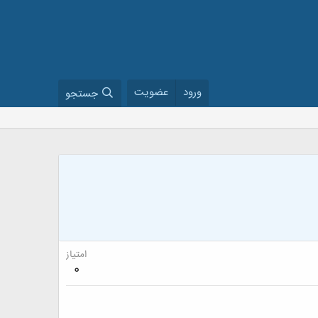
ورود
عضویت
جستجو
امتیاز
0