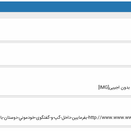
ون اجییی[IMG]
دموني-دوستان-باشگاه-مهندسان-ايران/page1455