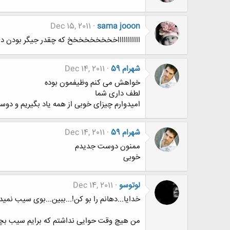
Dec 15, 2011
sama jooon
اااااااااااخخخخخخخخخ که چقدر جیگر بودن 
شهرام 59
Dec 14, 2011
خواهش می کنم وظیفمون بوده
لطف داری شما
امیدوارم چیزای خوبی از همه یاد بگیریم و دو
شهرام 59
Dec 14, 2011
ممنون دوست جدیدم
خوبی
لوتوسو
Dec 14, 2011
خدایا...دهانم را بو کن!...ببین...بوی سیب نمید
من هیچ وقت حوایی نداشتم که برایم سیب بچی