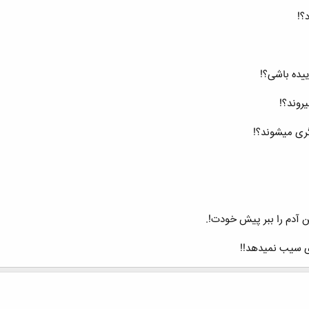
؟!
یده باشی؟!
روند؟!
ری میشوند؟!
ین آدم را ببر پیش خودت!.
بوی سیب نمیدهد!!