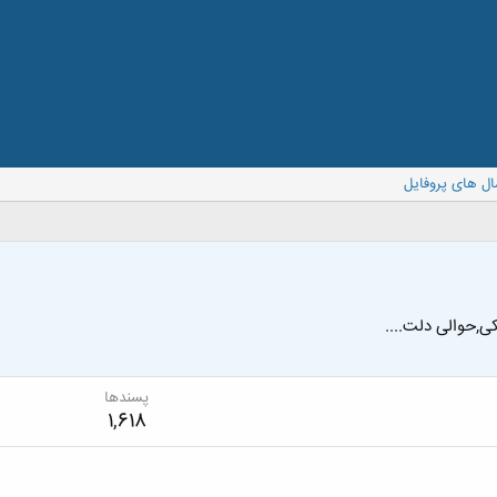
ال های پروفایل
ی,حوالی دلت....
پسندها
1,618