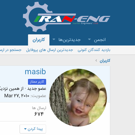
انجمن
جدیدترین‌ها
کاربران
بازدید کنندگان کنونی
جدیدترین ارسال های پروفایل
جستجو در ارس
کاربران
masib
کاربر ممتاز
عضو جدید
·
از
همین نزدیک
عضویت
Mar 27, 2010
ارسال ها
674
پیدا کردن