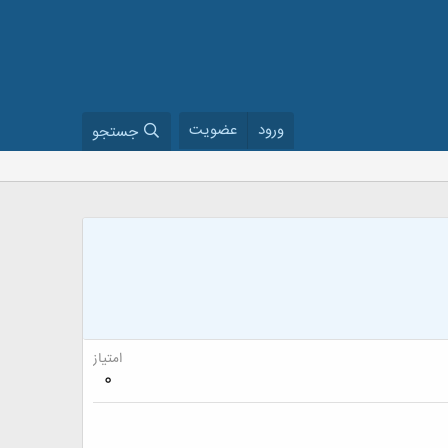
ورود
عضویت
جستجو
امتیاز
0