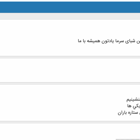
نشينيم
يكي ها
ستاره باران
..............