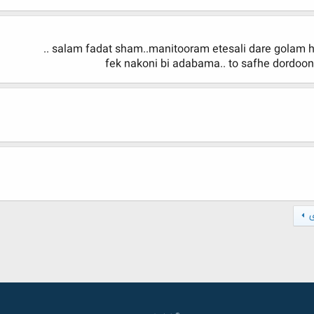
salam fadat sham..manitooram etesali dare golam he
fek nakoni bi adabama.. to safhe dordo
ی