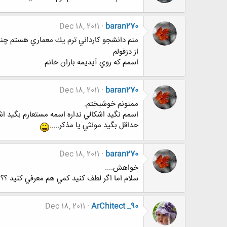
Dec 18, 2011
baran270
منم دانشجو كارداني ترم يك معماري هستم چند روزه پي
از دزفولم
اسمم كه روي آيديمه باران خانم
Dec 18, 2011
baran270
ممنونم خوشبختم.
اسمم نگيد اشكالي نداره اسمه مستعارم بگيد اش
حداقل بگيد مونثي يا مذكر.....
Dec 18, 2011
baran270
خواهش....
سلام اما اگر لطف كنيد كمي هم معرفي كنيد ؟؟؟
Dec 18, 2011
ArChitect _90