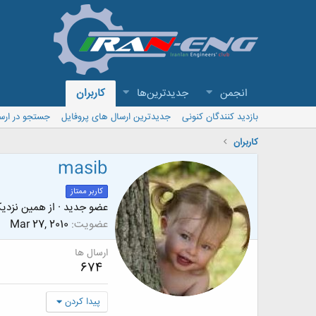
انجمن
جدیدترین‌ها
کاربران
بازدید کنندگان کنونی
جدیدترین ارسال های پروفایل
جستجو در ارس
کاربران
masib
کاربر ممتاز
عضو جدید
·
از
همین نزدیک
عضویت
Mar 27, 2010
ارسال ها
674
پیدا کردن