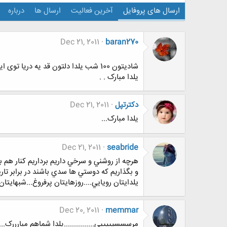
ارسال های پروفایل
آخرین فعالیت
ارسال ها
درباره
Dec 21, 2011
baran270
شادیتون 100 شب یلدا دلتون قد یه دریا توی این شبای سرما یادتون همیشه با ما
یلدا مبارک . .
دکترتپل
Dec 21, 2011
یلدا مبارک...
Dec 21, 2011
seabride
هرچه از روشني و سرخي داريم برداريم كنار هم ب
و بگذاريم كه دوستي ها سدي باشند در برابر تار
يلدايتان رويايي....روزهايتان پرفروغ...شبهايتان 
Dec 20, 2011
memmar
مرسسسیییییی...............یلدا شماهم مبارررک........