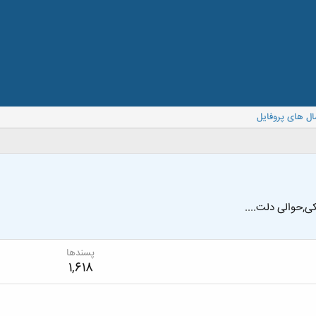
ال های پروفایل
ی,حوالی دلت....
پسندها
1,618