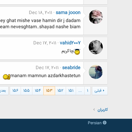
Dec 18, 2011
sama jooon
y ghat mishe vase hamin dir j dadam ..
oneam nevesghtam..shayad nashe biam
Dec 17, 2011
vahid2007
چاکریم
Dec 17, 2011
seabride
manam mamnun azdarkhastetun
قبلی
1
...
151
152
153
154
155
156
بعد
کاربران
Persian