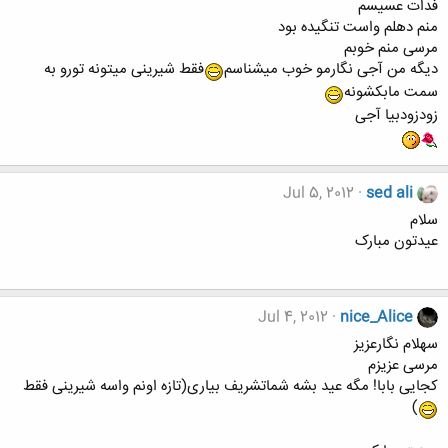
فدات عسیسم
منم دهلم واست تنگیده بود
مرسی منم خوبم
دیگه من آجی نگارمو خوب میشناسم
فقط شیرینی میتونه تورو به
سمت مابکشونه
زودزودبیا آجی
Jul 5, 2012
sed ali
سلام
عیدتون مبارک
Jul 4, 2012
nice_Alice
سهلام نگارعزیز
مرسی عزیزم
کجایی بابا! مگه عید بشه شماتشریف بیاری(تازه اونم واسه شیرینی فقط
)