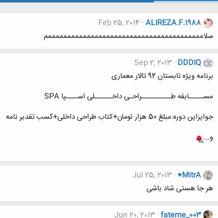
Feb 25, 2014
ALIREZA.F.1988
سلاممممممممممممممممممممممممممممممممممممممممم
Sep 2, 2013
DDDIQ
برنامه ویژه تابستان 92 تالار معماری
مســـــابقه طــــــــــراحـی داخــــــلی اســــپا SPA
جوایزاین دوره:مبلغ 50 هزار تومان+کتاب طراحی داخلی+کسب تقدیر نامه
و...
Jul 25, 2013
♥MitrA
هر جا هستی شاد باشی
Jun 20, 2013
fateme_003