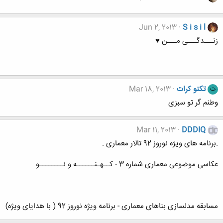
Jun 2, 2013
S i s i l
زنـــدگـــی مـــن ♥
تکنو کرات
Mar 18, 2013
ت
وطنم گر تو سبزی
Mar 11, 2013
DDDIQ
.برنامه های ویژه نوروز 92 تالار معماری .
عکاسی موضوعی معماری شماره 3 - کــهـنــــــه و نــــــــو
مسابقه مدلسازی بناهای معماری - برنامه ویژه نوروز 92 ( با هدایای ویژه)