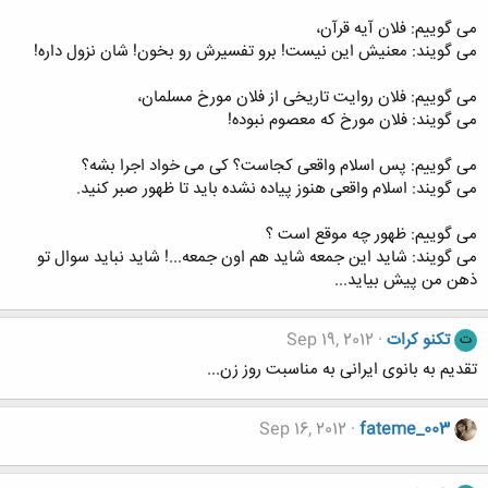
می گوییم: فلان آیه قرآن،
می گویند: معنیش این نیست! برو تفسیرش رو بخون! شان نزول داره!
می گوییم: فلان روایت تاریخی از فلان مورخ مسلمان،
می گویند: فلان مورخ که معصوم نبوده!
می گوییم: پس اسلام واقعی کجاست؟ کی می خواد اجرا بشه؟
می گویند: اسلام واقعی هنوز پیاده نشده باید تا ظهور صبر کنید.
می گوییم: ظهور چه موقع است ؟
می گویند: شاید این جمعه شاید هم اون جمعه...! شاید نباید سوال تو
ذهن من پیش بیاید...
تکنو کرات
Sep 19, 2012
ت
تقدیم به بانوی ایرانی به مناسبت روز زن...
Sep 16, 2012
fateme_003