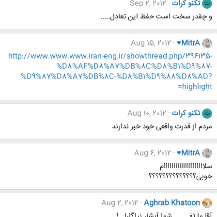
تکنو کرات
Sep 2, 2012
ت
و چقدر سخت است حفظ این تعادل.....
Aug 15, 2012
♥MitrA
http://www.www.www.iran-eng.ir/showthread.php/396135-
%D8%AF%D8%A7%DB%8C%D8%B1%D9%87-
%D9%87%D8%A7%DB%8C-%D8%B1%D9%88%D8%AD?
highlight=
تکنو کرات
Aug 10, 2012
ت
مردم از قدرت واقعی خود خبر ندارند
Aug 6, 2012
♥MitrA
سلااااااااااااااااااااام
خوبی؟؟؟؟؟؟؟؟؟؟؟؟؟؟
Aug 2, 2012
Aghrab Khatoon
آقا ما تفــــ...شما آبشار نیاگارا...!