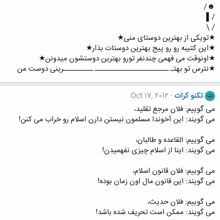
☻/
/▌
/ \
★تویکی از بهترین دوستای منی★
★این کتیبه رو رو پیج بهترین دوستات بذار★
★اونوقت می فهمی چندنفر تورو بهترین دوستشون میدونن★
★نترس تو بهتـ ـــــــــــــــــــــــــ ــــــــــرینی دوست من
تکنو کرات
Oct 17, 2012
ت
می گوییم: فلان مرجع تقلید،
می گویند: این آخوندا مسلمون نیستن دارن اسلام رو خراب می کنن!
می گوییم: القاعده و طالبان،
می گویند: اینا از اسلام چیزی نفهمیدن!
می گوییم: فلان قانون اسلام،
می گویند: این قانون مال اون زمان بوده!
می گوییم: فلان حدیث،
می گویند: ممکن است تحریف شده باشد!