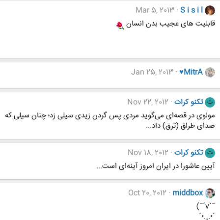
Mar 5, 2013
S i s i l
قابلیت های عجیب بدن انسان
Jan 25, 2013
♥MitrA
تکنو کرات
Nov 22, 2012
ت
مولوی در قصه‌ای می‌گوید مردی پس گردن زیدی سیلی زد؛ چنان سیلی که
صدای طراق (ترق) داد...
تکنو کرات
Nov 18, 2012
ت
آیین عاشورا در ایران امروز آینه‌ای است...
Oct 20, 2012
middbox
¯`v´¯)
`•.¸.•´