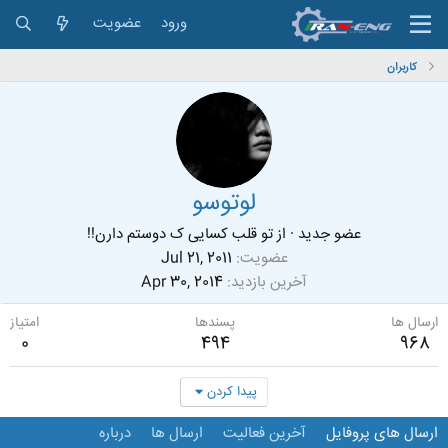
ورود
عضویت
کاربران
لوتوسو
عضو جدید
·
از
تو قلب کسایی ک دوستم دارن!!
عضویت
Jul 21, 2011
آخرین بازدید
Apr 30, 2014
ارسال ها
پسندها
امتیاز
0
494
968
پیدا کردن
ارسال های پروفایل
آخرین فعالیت
ارسال ها
درباره