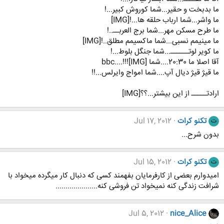
ما بدبخت و حقیر...شما کوروش کبیر...!
ما واشر...شما ارباب حلقه ها...![IMG]
ما طرح مسکن مهر...شما برج العربــ..!
ما مینیمم نسبی...شما ماکسیمم مطلق..![IMG]
ما کویر لوتــــــ...شما جنگل بلوط...!
آقا اصلا ما 20:30....شما bbc....!!![IMG]
ما قیژ قیژ دیال آپ....شما امواج وایرلس...!!
ارادتـــــ از این بیشتر...؟؟[IMG]
تکنو کرات
Jul 17, 2012
ت
بدون شرح...
تکنو کرات
Jul 15, 2012
ت
امیدوارم بعضی از کارفرمایان بفهمند کسی که دنبال کار میگرده میخواد با
شرافت زندگی کنه نمیخواد تن فروشی کنه.....................
Jul 5, 2012
nice_Alice