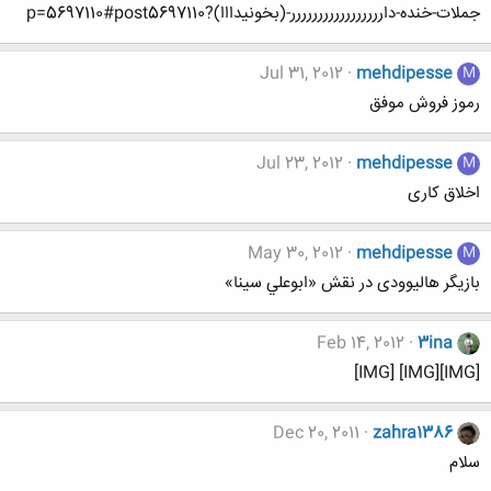
جملات-خنده-داررررررررررررررررر-(بخونیدااا)?p=5697110#post5697110
Jul 31, 2012
mehdipesse
M
رموز فروش موفق
Jul 23, 2012
mehdipesse
M
اخلاق کاری
May 30, 2012
mehdipesse
M
بازیگر هالیوودی در نقش «ابوعلي سينا»
Feb 14, 2012
3ina
[IMG][IMG] [IMG]
Dec 20, 2011
zahra1386
سلام