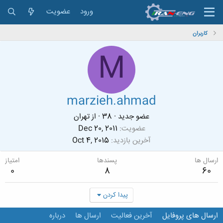
ورود
عضویت
کاربران
M
marzieh.ahmad
عضو جدید
·
38
·
از
تهران
عضویت
Dec 20, 2011
آخرین بازدید
Oct 4, 2015
ارسال ها
پسندها
امتیاز
0
8
60
پیدا کردن
ارسال های پروفایل
آخرین فعالیت
ارسال ها
درباره