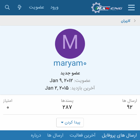
ورود
عضویت
کاربران
M
maryam0
عضو جدید
عضویت
Jan 9, 2012
آخرین بازدید
Jan 2, 2015
ارسال ها
پسندها
امتیاز
0
287
92
پیدا کردن
ارسال های پروفایل
آخرین فعالیت
ارسال ها
درباره