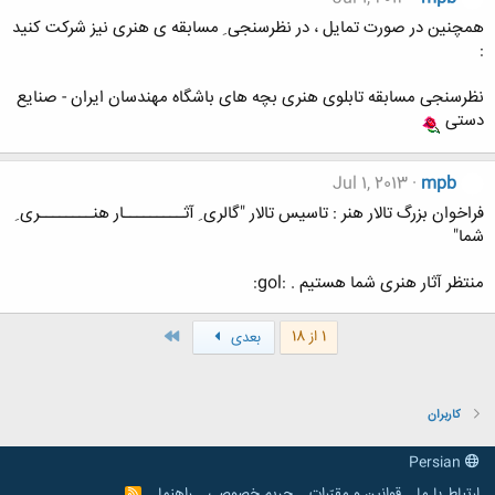
همچنین در صورت تمایل ، در نظرسنجی ِ مسابقه ی هنری نیز شرکت کنید
:
نظرسنجی مسابقه تابلوی هنری بچه های باشگاه مهندسان ایران - صنایع
دستی
Jul 1, 2013
mpb
فراخوان بزرگ تالار هنر : تاسیس تالار "گالری ِ آثـــــــــار هنــــــــری ِ
شما"
منتظر آثار هنری شما هستیم . :gol:
آخر
1 از 18
بعدی
کاربران
Persian
ارتباط با ما
قوانین و مقرّرات
حریم خصوصی
راهنما
R