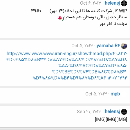
Oct 6, 2013
helensj
WIP کار شرکت کننده ها تا این لحظه(14 مهر)------->#39
منتظر حضور باقی دوستان هم هستیم
مهلت تا اخر مهر
Oct 5, 2013
yamaha R6
http://www.www.www.iran-eng.ir/showthread.php/498112-
%D9%85%D8%B3%D8%A7%D8%A8%D9%82%D8%A7%D8
%AA-%D8%AC%D8%A7%D9%85-
%D9%BE%D9%84%DB%8C%D8%B3-
%D9%85%D8%B4%D9%87%D8%AF-12-07-1392
Oct 5, 2013
mpb
Sep 20, 2013
helensj
[IMG][IMG][IMG]