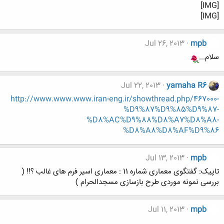
[IMG]
[IMG]
Jul 26, 2013
mpb
سلام...
Jul 22, 2013
yamaha R6
http://www.www.www.iran-eng.ir/showthread.php/467000-
%D9%87%D9%85%D9%87-
%D8%AC%D9%88%D8%A7%D8%A8-
%D8%A8%D8%AF%D9%86
Jul 13, 2013
mpb
تاپیک: گفتگوی معماری شماره 11 : معماری اسیر فرم های غالب ؟!! (
بررسی نمونه موردی طرح بازسازی مسجدالحرام )
Jul 11, 2013
mpb