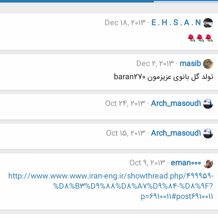
Dec 18, 2013
E . H . S . A . N
Dec 2, 2013
masib
تولد گل بانوی عزیزمون baran270
Oct 24, 2013
Arch_masoud1
Oct 15, 2013
Arch_masoud1
Oct 9, 2013
eman000
http://www.www.www.iran-eng.ir/showthread.php/499959-
%D8%B3%D9%88%D8%A7%D9%84-%D8%9F?
p=6910011#post6910011