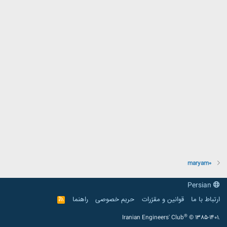
maryam0
Persian
ارتباط با ما
قوانین و مقرّرات
حریم خصوصی
راهنما
R
S
S
®
Iranian Engineers' Club
© 1385-1401.