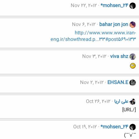
Nov 22, 2012
*mohsen_24
Nov 6, 2012
bahar jon jon
http://www.www.www.iran-
eng.ir/showthread.p...33#post5690133
Nov 3, 2012
viva shz
Nov 2, 2012
EHSAN.E
علی اریا
Oct 26, 2012
[/URL]
Oct 19, 2012
*mohsen_24
¯`v´¯)