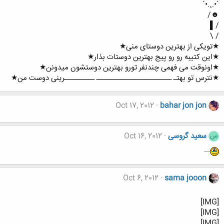
`•.¸.•´
☻/
/▌
/ \
★تویکی از بهترین دوستای منی★
★این کتیبه رو رو پیج بهترین دوستات بذار★
★اونوقت می فهمی چندنفر تورو بهترین دوستشون میدونن★
★نترس تو بهتـ ـــــــــــــــــــــــــ ــــــــــرینی دوست من★
Oct 17, 2012
bahar jon jon
سعید گروسی
Oct 16, 2012
س
...
Oct 6, 2012
sama jooon
[IMG]
[IMG]
[IMG]