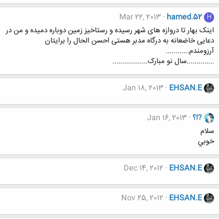
Mar 22, 2013
hamed.52
H
اینک بهار تا دروازه های شهر رسیده و رستاخیز زمین دوباره دمیده و من در
دعایی خاضعانه به درگاه مدبر هستی احسن الحال را برایتان
آرزومندم............
..............سال نو مبارک..................
Jan 18, 2013
EHSAN.E
?!؟
Jan 16, 2013
سلام
خوبي
Dec 14, 2012
EHSAN.E
Nov 25, 2012
EHSAN.E