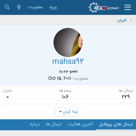
ورود
عضویت
کاربران
mahsa92
عضو جدید
عضویت
Oct 15, 2011
ارسال ها
پسندها
امتیاز
0
106
229
پیدا کردن
ارسال های پروفایل
آخرین فعالیت
ارسال ها
درباره