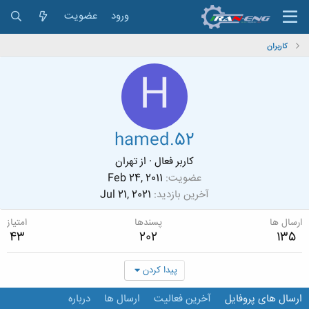
ورود
عضویت
کاربران
H
hamed.52
کاربر فعال
·
از
تهران
عضویت
Feb 24, 2011
آخرین بازدید
Jul 21, 2021
ارسال ها
پسندها
امتیاز
43
202
135
پیدا کردن
ارسال های پروفایل
آخرین فعالیت
ارسال ها
درباره