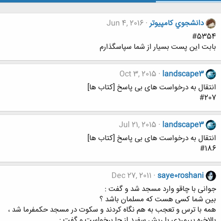
دانشجوي كامپيوتر
Jun 4, 2016
#5354
بابت این پست بسیار از شما سپاسگذارم
Oct 3, 2015
landscape3
انتقال به درخواست های بی پاسخ [کتاب ها]
#207
Jul 21, 2015
landscape3
انتقال به درخواست های بی پاسخ [کتاب ها]
#186
Dec 27, 2011
saye0roshani
جوانی با چاقو وارد مسجد شد و گفت :
بین شما کسی هست که مسلمان باشد ؟
همه با ترس و تعجب به هم نگاه کردند و سکوت در مسجد حکمفرما شد ،
بالاخره پیرمردی با ریش سفید از جا برخواست و گفت :