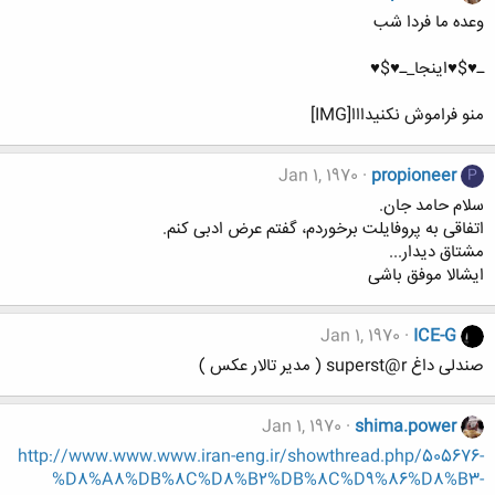
وعده ما فردا شب
ـ♥$♥اینجا_ـ♥$♥
منو فراموش نکنیدااا[IMG]
Jan 1, 1970
propioneer
P
سلام حامد جان.
اتفاقی به پروفایلت برخوردم، گفتم عرض ادبی کنم.
مشتاق دیدار...
ایشالا موفق باشی
Jan 1, 1970
ICE-G
صندلی داغ superst@r ( مدیر تالار عکس )
Jan 1, 1970
shima.power
http://www.www.www.iran-eng.ir/showthread.php/505676-
%D8%A8%DB%8C%D8%B2%DB%8C%D9%86%D8%B3-