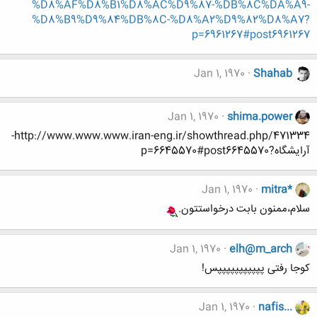
%D8%AF%D8%B1%D8%AC%D9%87-%DB%8C%DA%A9-
%D8%B9%D9%84%DB%8C-%D8%A2%D9%82%D8%A7?
p=6961267#post6961267
Jan 1, 1970
Shahab
Jan 1, 1970
shima.power
http://www.www.www.iran-eng.ir/showthread.php/471334-
آرایشگاه?p=6645570#post6645570
Jan 1, 1970
mitra*
سلام،ممنون بابت درخواستتون.
Jan 1, 1970
elh@m_arch
کوجا رفتی پپپپپپپپپپپس!
Jan 1, 1970
nafis...