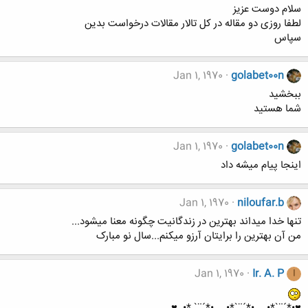
سلام دوست عزیز
لطفا روزی دو مقاله در کل تالار مقالات درخواست بدین
سپاس
Jan 1, 1970
golabet00n
ببخشید
شما هستید
Jan 1, 1970
golabet00n
اینجا پیام میشه داد
Jan 1, 1970
niloufar.b
تنها خدا میداند بهترین در زندگانیت چگونه معنا میشود...
من آن بهترین را برایتان آرزو میکنم...سال نو مبارک
Jan 1, 1970
Ir. A. P
I