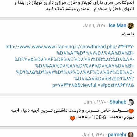
اندوکتانس سری دارای کوپلاژ و خازن موازی دارای کوپلاژ در ابندا و
انتهای خط) را میخوام... ممنون میشم کمک کنید..
Jan 1, 1970
Ice Man
با سلام
http://www.www.www.iran-eng.ir/showthread.php/134947-
%D8%AF%D9%81%D8%AA%D8%B1-
%D9%85%D8%AF%DB%8C%D8%B1%DB%8C%D8%AA-
%D8%AA%D8%A7%D9%84%D8%A7%D8%B1-
%D9%85%D9%87%D9%86%D8%AF%D8%B3%DB%8C-
%D8%A8%D8%B1%D9%82?
p=7864285&viewfull=1#post7864285
Jan 1, 1970
Shahab
تـــولــد خاص تـــرین و دوست داشتنی تــرین آجیه دنیا ، آجیه
خودم •●♥●•٠·˙ ICE-G ˙·٠•●♥●•٠
Jan 1, 1970
parmehr