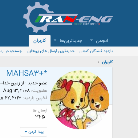
انجمن
جدیدترین‌ها
کاربران
بازدید کنندگان کنونی
جدیدترین ارسال های پروفایل
جستجو در ارس
کاربران
MAHSA3+*
عضو جدید
·
از
زمین خدا-- 
عضویت
Aug 13, 2008
آخرین بازدید
pr 22, 2013
ارسال ها
325
پیدا کردن