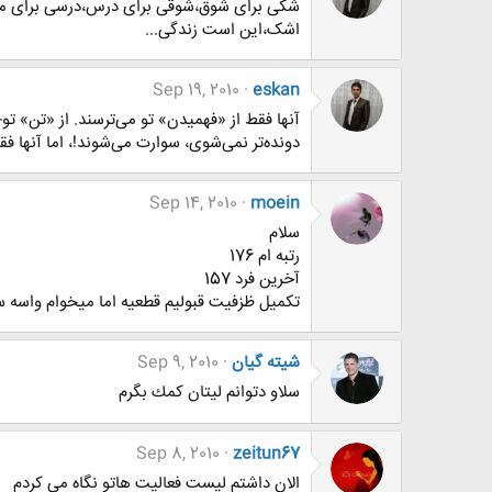
شکی برای شوق،شوقی برای درس،درسی برای میز،
اشک،این است زندگی...
Sep 19, 2010
eskan
آنها فقط از «فهمیدن» تو می‌ترسند. از «تن» تو-
دونده‌تر نمی‌شوی، سوارت می‌شوند!، اما آنها فق
Sep 14, 2010
moein
سلام
رتبه ام 176
آخرین فرد 157
تکمیل ظزفیت قبولیم قطعیه اما میخوام واسه س
شيته گيان
Sep 9, 2010
سلاو دتوانم ليتان كمك بگرم
Sep 8, 2010
zeitun67
الان داشتم لیست فعالیت هاتو نگاه می کردم