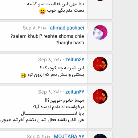
بابا مهی این فعالیتت منو کشته
دست منم بگیر خوب
Sep 8, 2010
ahmad pashaei
salam khubi? reshte shoma chie?
barghi hasti?
Sep 8, 2010
zeitun67
این شیرینه چه کوچیکه!!
بستنی واسش بخر که ارزون تره
Sep 8, 2010
zeitun67
مهسا خانوم خوبین؟!!
درخواست اد دادم اومده آیا؟!
بابا فعــــــــــــــــــــــــــال
هی الکی نقشه فعال شدن بکشم آخرشم هیچی ب
Sep 5, 2010
MOJTABA 77