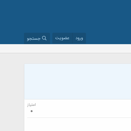
ورود
عضویت
جستجو
امتیاز
0