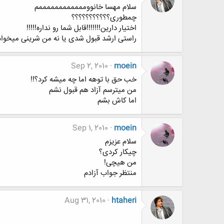
سلام مهسا خانووممممممممممممم
چمطوری؟؟؟؟؟؟؟؟؟؟؟
اختیار دارین!!!!!!!قابل شما رو نداره!!!!!
راستی ارشد قبول شدی یا نه من شرینی میخوام ها!!
Sep 2, 2010
moein
خب حق با توهه اما چه میشه کرد؟!!
من میترسم آزاد هم قبول نشم
اما کاش بشم
Sep 1, 2010
moein
سلام عزیزم
چیکار کردی؟
من هیچی!
منتظر جواب آزادم
Aug 31, 2010
htaheri