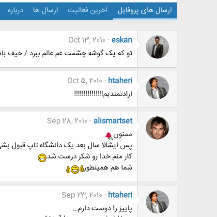
ارسال های پروفایل
آخرین فعالیت
ارسال ها
درباره
Oct 13, 2010
eskan
تو که یک گوشه چشمت غم عالم ببرد / حیف باشد 
Oct 5, 2010
htaheri
ارادتمندیم!!!!!!!!!!!!!!!
Sep 28, 2010
alismartset
ممنون
پس ایشالا سال بعد یک دانشگاه تاپ قبول بش
کار منم خدا رو شکر درست شد
شما هم همینطور
Sep 23, 2010
htaheri
پاییز را دوست دارم...