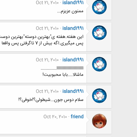
Oct 21, 2010
island1991
ممنون عزیزم...
Oct 21, 2010
island1991
پس میگیری.اگه بیش از 7 تاگرفتی پس واقعا محبوبی! "دوستت دارم دوست خوبم
Oct 21, 2010
island1991
اااااااااااااااااااااا.............
ماشالا....بابا محبوبیت!
Oct 21, 2010
island1991
سلام دوس جون...شیطولی؟!خوفی؟!
Oct 20, 2010
friend