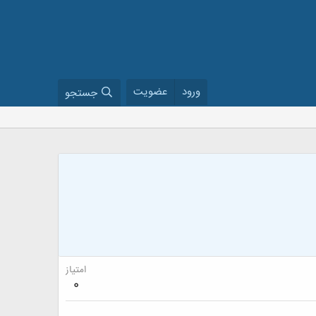
ورود
عضویت
جستجو
امتیاز
0