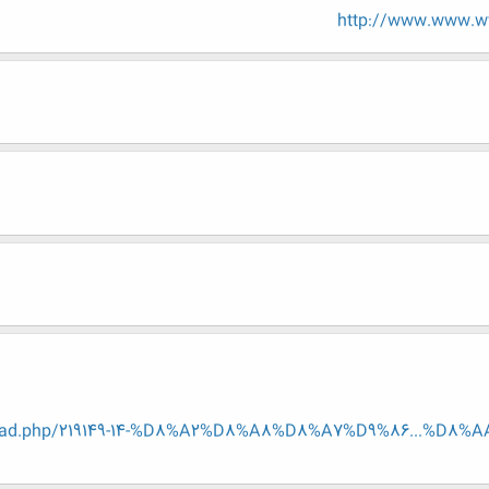
http://www.www.ww
thread.php/219149-14-%D8%A2%D8%A8%D8%A7%D9%86...%D8