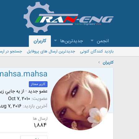
انجمن
جدیدترین‌ها
کاربران
بازدید کنندگان کنونی
جدیدترین ارسال های پروفایل
جستجو در ارس
کاربران
mahsa.mahsa
کاربر ممتاز
عضو جدید
·
از
يه جايي زير
عضویت
Oct 7, 2010
آخرین بازدید
ug 7, 2016
ارسال ها
1,884