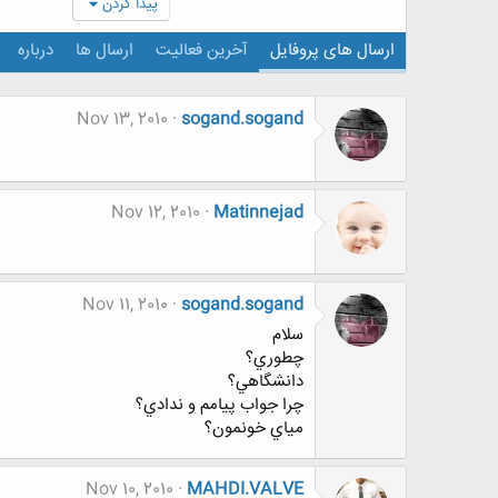
پیدا کردن
ارسال های پروفایل
آخرین فعالیت
ارسال ها
درباره
Nov 13, 2010
sogand.sogand
Nov 12, 2010
Matinnejad
Nov 11, 2010
sogand.sogand
سلام
چطوري؟
دانشگاهي؟
چرا جواب پيامم و ندادي؟
مياي خونمون؟
Nov 10, 2010
MAHDI.VALVE