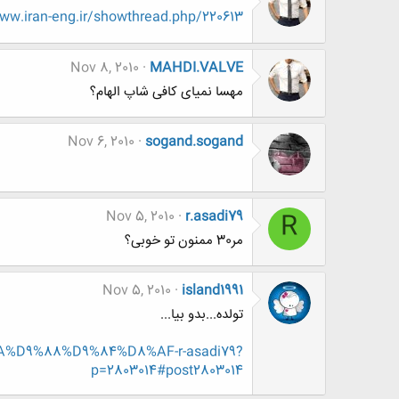
w.iran-eng.ir/showthread.php/220613
Nov 8, 2010
MAHDI.VALVE
مهسا نمیای کافی شاپ الهام؟
Nov 6, 2010
sogand.sogand
Nov 5, 2010
r.asadi79
R
مر30 ممنون تو خوبی؟
Nov 5, 2010
island1991
تولده...بدو بیا...
%AA%D9%88%D9%84%D8%AF-r-asadi79?
p=2803014#post2803014