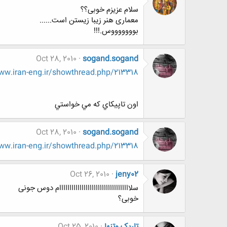
سلام عزیزم خوبی؟؟
معماری هنر زیبا زیستن است......
بوووووووس.!!!
Oct 28, 2010
sogand.sogand
http://www.www.www.iran-eng.ir/showthread.php/213318-افسوس-به-خاطر-ب
اون تاپيكاي كه مي خواستي
Oct 28, 2010
sogand.sogand
http://www.www.www.iran-eng.ir/showthread.php/213318-افسوس-به-خاطر-ب
Oct 26, 2010
jeny02
سلااااااااااااااااااااااااااااااااااام دوس جونی
خوبی؟
تاریک وتنها
Oct 25, 2010