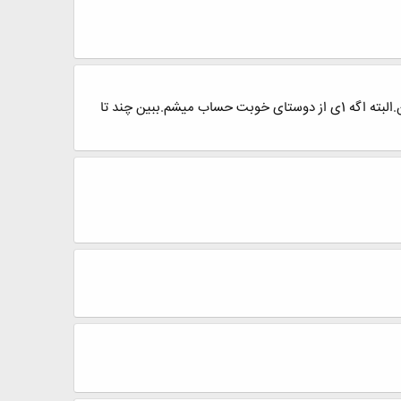
این هفته.هفته ی"بهترین دوسته"بهترین دوست تو کیه؟این مطلب رو واسه ی همه ی دوستای خوبت بفرست.حتی واسه من.البته اگه 1ی از دوستای خوبت حساب میشم.ببین چند تا