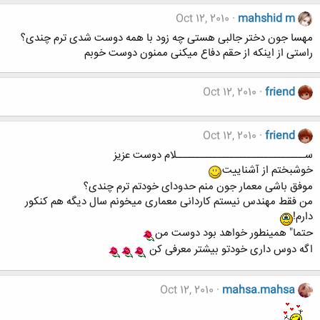
Oct 12, 2010
mahshid m
مهسا جون دختر جالبی هستی چه زود با همه دوست شدی ترم چندی؟
راستی از اینکه از حقم دفاع میکنی ممنون دوست خوبم
Oct 12, 2010
friend
Oct 12, 2010
friend
ســــــــــــــــــــــــــــــلام دوست عزیز
خوشبختم از آشناییت
موفق باشی معمار جون منم حدودای خودتم ترم چندی؟
من فقط مهندس نیستم کاردانی معماری میخونم سال دیگه هم کنکور
دارم!
حتما" همینطور خواهد بود دوست من
اگه دوس داری خودتو بیشتر معرفی کن
Oct 12, 2010
mahsa.mahsa