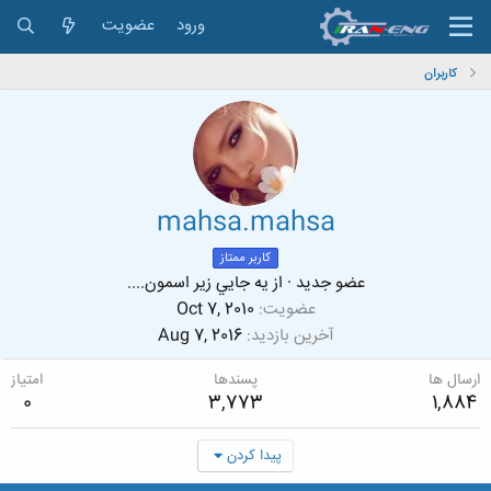
ورود
عضویت
کاربران
mahsa.mahsa
کاربر ممتاز
عضو جدید
·
از
يه جايي زير اسمون....
عضویت
Oct 7, 2010
آخرین بازدید
Aug 7, 2016
ارسال ها
پسندها
امتیاز
0
3,773
1,884
پیدا کردن