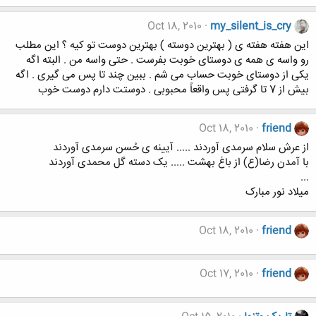
Oct 18, 2010
my_silent_is_cry
این هفته هفته ی ( بهترین دوسته ) بهترین دوست تو کیه ؟ این مطلب
رو واسه ی همه ی دوستای خوبت بفرست . حتی واسه من . البته اگه
یکی از دوستای خوبت حساب می شم . ببین چند تا پس می گیری . اگه
بیش از 7 تا گرفتی پس واقعاً محبوبی . دوستت دارم دوست خوب
Oct 18, 2010
friend
از عرش سلام سرمدی آوردند ..... آیینه ی حُسن سرمدی آوردند
با آمدن رضا(ع) از باغ بهشت ..... یک دسته گل محمدی آوردند
...
میلاد نور مبارک
Oct 18, 2010
friend
Oct 17, 2010
friend