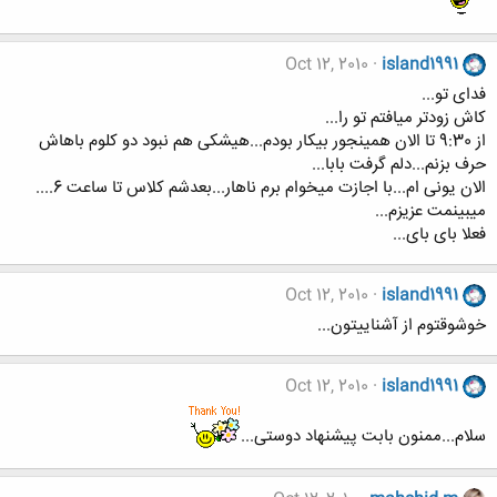
Oct 12, 2010
island1991
فدای تو...
کاش زودتر میافتم تو را...
از 9:30 تا الان همینجور بیکار بودم...هیشکی هم نبود دو کلوم باهاش
حرف بزنم...دلم گرفت بابا...
الان یونی ام...با اجازت میخوام برم ناهار...بعدشم کلاس تا ساعت 6....
میبینمت عزیزم...
فعلا بای بای...
Oct 12, 2010
island1991
خوشوقتوم از آشناییتون...
Oct 12, 2010
island1991
سلام...ممنون بابت پیشنهاد دوستی...