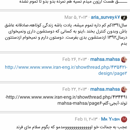
ـــــق هست ارزون میدم نسیه هم نمرده بدو بدو تا تموم نشده
Mar 5, 2013
aria_survey87
سال1391کم کم داره تموم میشه، یادت باشه زندگی کوتاهه،صادقانه عاشق
باش وبدون کنترل بخند ،اینو به کسانی که دوستشون داری ونمیخوای
درسال1392 ازدستشون بدی بفرست. دوستون دارم و نمیخوام ازدستتون
بدم
Feb 26, 2013
mahsa.mahsa
http://www.www.www.iran-eng.ir/showthread.php/435421-
design/page2
Feb 22, 2013
mahsa.mahsa
http://www.www.www.iran-eng.ir/showthread.php/434491-
تولد-آبجی-گلم-mahsa-mahsa/page6
Feb 11, 2013
Mʀ Yᴀsɪɴ
M
عجب به جمالت خو اووووووووووووومدمو که بگوم سلام مای فرند