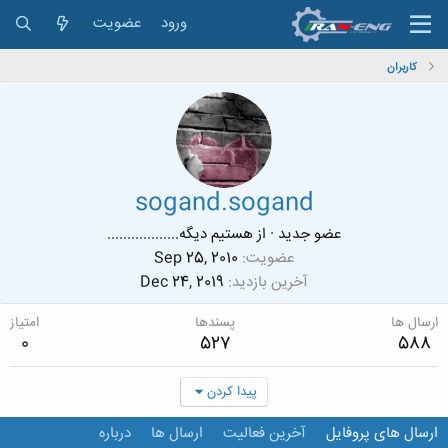
ورود
عضویت
کاربران
sogand.sogand
عضو جدید
·
از
هستیم دیگه..................
عضویت
Sep 25, 2010
آخرین بازدید
Dec 24, 2019
ارسال ها
پسندها
امتیاز
0
527
588
پیدا کردن
ارسال های پروفایل
آخرین فعالیت
ارسال ها
درباره