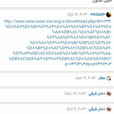
خیلی ممنون
Apr 12, 2014
♥milad♥
http://www.www.www.iran-eng.ir/showthread.php/570234-
%D8%A7%D8%B7%D9%84%D8%A7%D8%B9%D8%A7%D8
%AA%DB%8C-%D8%AF%D8%B1-
%D9%85%D9%88%D8%B1%D8%AF-
%D8%A8%D9%86%D8%B2%DB%8C%D9%86-
%D8%B2%D8%AF%D9%86-(%DB%8C%DA%A9-
%D9%84%DB%8C%D8%AA%D8%B1-%D9%87%D9%85-
%DB%8C%DA%A9-%D9%84%DB%8C%D8%AA%D8%B1)?
p=7497303#post7497303
عطار
Jan 19, 2014
دختر شرقی
Dec 19, 2013
دختر شرقی
Oct 7, 2013