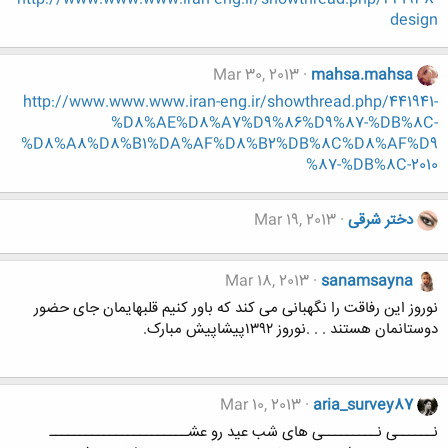
design
Mar 30, 2013
mahsa.mahsa
http://www.www.www.iran-eng.ir/showthread.php/441941-
%D8%AE%D8%A7%D9%86%D9%87-%DB%8C-
%D8%A8%D8%B1%DA%AF%D8%B2%DB%8C%D8%AF%D9
%87-%DB%8C-2010
دختر شرقی
Mar 19, 2013
Mar 18, 2013
sanamsayna
نوروز این رفاقت را نگهبانی می کند که باور کنیم قلبهایمان جای حضور
دوستانمان هستند . . .نوروز ۱۳۹۲پیشاپیش مبارک.
Mar 10, 2013
aria_survey87
نــــــی نـــــــــی های شب عید رو عشـــــــــــــــــــــــ