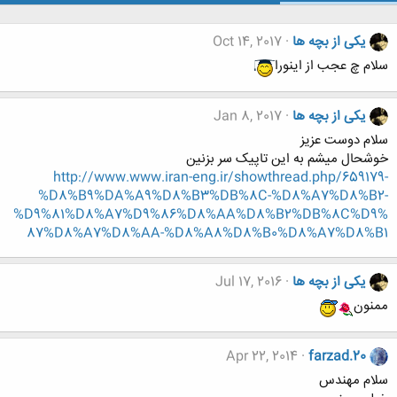
یکی از بچه ها
Oct 14, 2017
سلام چ عجب از اینورا
یکی از بچه ها
Jan 8, 2017
سلام دوست عزیز
خوشحال میشم به این تاپیک سر بزنین
http://www.www.iran-eng.ir/showthread.php/659179-
%D8%B9%DA%A9%D8%B3%DB%8C-%D8%A7%D8%B2-
%D9%81%D8%A7%D9%86%D8%AA%D8%B2%DB%8C%D9%
87%D8%A7%D8%AA-%D8%A8%D8%B0%D8%A7%D8%B1
یکی از بچه ها
Jul 17, 2016
ممنون
Apr 22, 2014
farzad.20
سلام مهندس