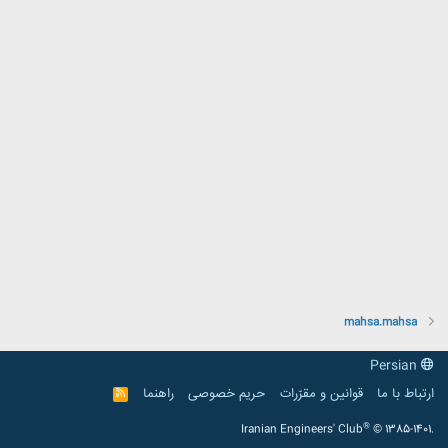
mahsa.mahsa
Persian
ارتباط با ما
قوانین و مقرّرات
حریم خصوصی
راهنما
R
S
S
®
Iranian Engineers' Club
© 1385-1401.