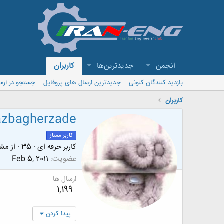
انجمن
جدیدترین‌ها
کاربران
بازدید کنندگان کنونی
جدیدترین ارسال های پروفایل
جستجو در ارس
کاربران
zbagherzade
کاربر ممتاز
کاربر حرفه ای
·
35
·
از
مشه
عضویت
Feb 5, 2011
ارسال ها
1,199
پیدا کردن