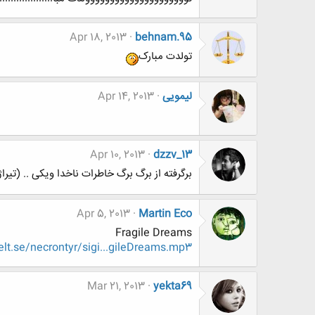
Apr 18, 2013
behnam.95
تولدت مبارک
لیمویی
Apr 14, 2013
Apr 10, 2013
dzzv_13
برگرفته از برگ برگ خاطرات ناخدا ویکی .. (تیرا
Apr 5, 2013
Martin Eco
Fragile Dreams
felt.se/necrontyr/sigi...gileDreams.mp3
Mar 21, 2013
yekta69