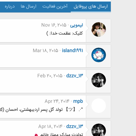
ارسال های پروفایل
آخرین فعالیت
ارسال ها
درباره
لیمویی
Nov 16, 2015
کلیک: عظمت خدا: )
Mar 18, 2015
island1991
Feb 20, 2015
dzzv_13
Apr 24, 2014
mpb
°·. 【ツ】 تولد گل پسر اردیبهشتی، احسان (persian_land) عزیز【ツ】°·.
Apr 18, 2014
dzzv_13
تولدت مبارک مهناز خانم