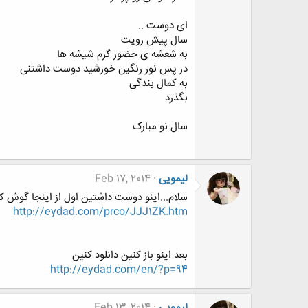
ای دوست ..
سال پیش رویت
به شعشه ی حضور گرم شیشه ها
در پس نور رنگین خورشید دوست داشتنی
به کمال بندگی
بگذرد
سال نو مبارک
لیمویی
Feb 17, 2014
سلام...اینو دوست داشتین اول از اینجا گوش کن
http://eydad.com/prco/JJJ1ZK.htm
بعد اینو باز کنین دانلود کنین
http://eydad.com/en/?p=94
لیمویی
Feb 13, 2014