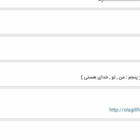
ژ پنجم : من , تو , خدای هستی )
http://olagill