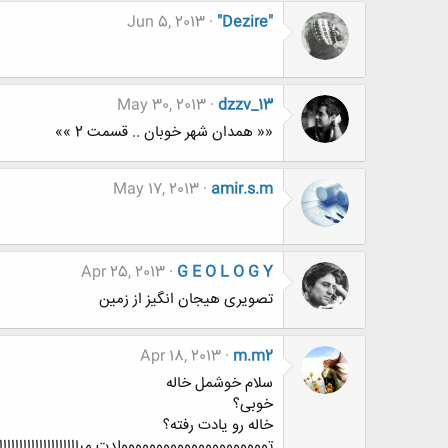
Jun 5, 2013
"Dezire"
May 30, 2013
dzzv_13
«« همدان شهر خوبان .. قسمت 2 »»
May 17, 2013
amir.s.m
Apr 25, 2013
G E O L O G Y
تصویری هیجان انگیز از زمین
Apr 18, 2013
m.m2
سلام خوشمل خاله
خوبی؟
خاله رو یادت رفته؟
تووووووووووووووووووووولدت مبااااااااااااااااااااااااا