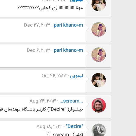
مهناااااااااااااااازی کجایی؟؟؟؟؟؟؟؟؟؟
Dec 27, 2013
pari khano0m
Dec 6, 2013
pari khano0m
لیمویی
Oct 24, 2013
Aug 24, 2013
...scream...
نیـلـوفر( "Dezire") کاربـر باشـگاه مهندسان فوت کرد ...
Aug 18, 2013
"Dezire"
تولد (...scream...)