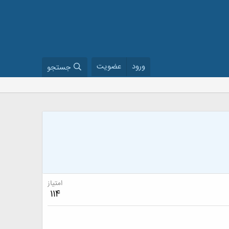
ورود
عضویت
جستجو
امتیاز
114