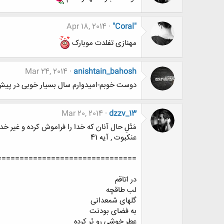
Apr 18, 2014
"Coral"
مهنازی تفلدت موبارک
Mar 24, 2014
anishtain_bahosh
دوست خوبم-امیدوارم سال بسیار خوبی در پیش 
Mar 20, 2014
dzzv_13
مَثَلِ حال آنان که خدا را فراموش کرده و غیر 
عنکبوت , آیه 41
===============================
در اتاقم
لب طاقچه
گلهای شمعدانی
به فضای بودنت
عطر خوشی رو پُر کرده