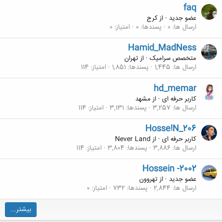
faq
عضو جدید
·
از
کرج
ارسال ها
0
پسندها
0
امتیاز
0
Hamid_MadNess
متخصص سرامیک
·
از
تهران
ارسال ها
1,445
پسندها
1,851
امتیاز
114
hd_memar
کاربر حرفه ای
·
از
مشهد
ارسال ها
3,257
پسندها
3,131
امتیاز
114
Hosse!N_206
کاربر حرفه ای
·
از
Never Land
ارسال ها
3,886
پسندها
3,804
امتیاز
114
Hossein -2002
عضو جدید
·
از
تهروون
ارسال ها
2,844
پسندها
732
امتیاز
0
بیشتر...