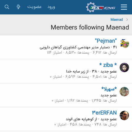
ورود
عضویت
Maenad
Members following Maenad
"Pejman"
41
·
دستیار مدیر مهندسی کشاورزی گیاهان دارویی
ارسال ها
6,412
پسندها
8,530
امتیاز
114
* ziba *
عضو جدید
·
38
·
از
زیر سایه خدا
ارسال ها
4,501
پسندها
6,594
امتیاز
0
*سهیلا*
عضو جدید
ارسال ها
1,345
پسندها
1,192
امتیاز
0
3erERFAN
عضو جدید
·
از
کوهپایه های الوند
ارسال ها
748
پسندها
458
امتیاز
0