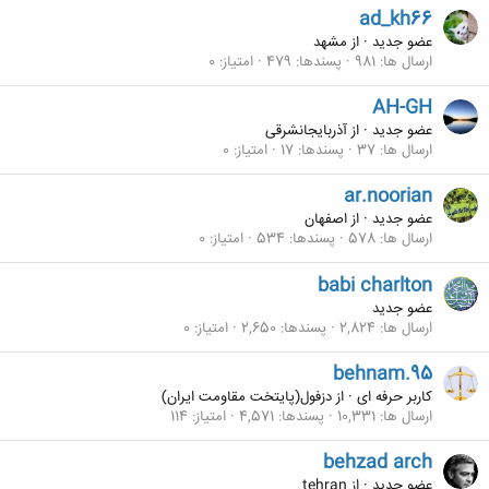
ad_kh66
عضو جدید
·
از
مشهد
ارسال ها
981
پسندها
479
امتیاز
0
AH-GH
عضو جدید
·
از
آذربایجانشرقی
ارسال ها
37
پسندها
17
امتیاز
0
ar.noorian
عضو جدید
·
از
اصفهان
ارسال ها
578
پسندها
534
امتیاز
0
babi charlton
عضو جدید
ارسال ها
2,824
پسندها
2,650
امتیاز
0
behnam.95
کاربر حرفه ای
·
از
دزفول(پايتخت مقاومت ايران)
ارسال ها
10,331
پسندها
4,571
امتیاز
114
behzad arch
عضو جدید
·
از
tehran