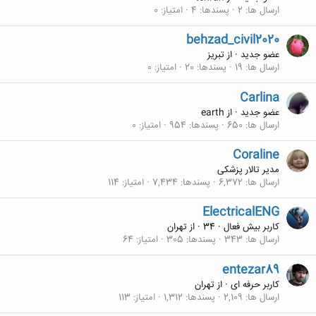
ارسال ها
2
پسندها
4
امتیاز
0
behzad_civil2020
عضو جدید
·
از
تبریز
ارسال ها
19
پسندها
20
امتیاز
0
Carlina
عضو جدید
·
از
earth
ارسال ها
650
پسندها
954
امتیاز
0
Coraline
مدیر تالار پزشکی
ارسال ها
6,372
پسندها
7,434
امتیاز
114
ElectricalENG
کاربر بیش فعال
·
34
·
از
تهران
ارسال ها
343
پسندها
305
امتیاز
64
entezar89
کاربر حرفه ای
·
از
تهران
ارسال ها
2,109
پسندها
1,312
امتیاز
113