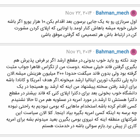
Nov 22, 2014
Bahman_mech
B
اول سربازی رو به یک جایی برسون بعد اقدام بکن.10 هزار یورو اگر باشه
خیلی خوبه میشه باهاش کنار اومد.با اونایی که اپلای کردن مشورت
کن.در ارتباط باش هر تصمیمی که گرفتی.موفق باشی
Nov 21, 2014
Bahman_mech
B
چند نکته رو باید خوب بدونی.در مقطع ارشد اگر بر فرض پذیرش هم
بگیری گرفتن فاند خیلی سخته .دوست من از تگزاس ظاهرا جواب مثبت
گرفته بود ولی بدون فاند میگفت حدودا 200 میلیون هزینش میشه.الان
داره پلی تکنیک تورین ایتالیا ارشد میخونه.اگر هدف آمریکا و کانادا باشه
برای ارشد رفتن سخته.پیشنهاد من اینه که ارشد رو همینجا در یک
دانشگاه خوب بخونی بعد برای دکترا اپلای کنی که فاند بیشتر در مقطع
دکترا هستش تا ارشد.در مورد امریه در عسلویه هم من تا حالا نشنیدم
کسی اقدام کرده باشه.استخدام ماهایی که بومی نبودیم به راحتی نبوده
چه برسه به اینکه کسی امریه بگیره بیاد اینجا. کلا الان سیاست این
شرکتهای منطقه اینه که نیروی بومی بگیرن بعید میدونم بشه برای امریه
کاری از پیش برد.بازم سوالی باشه در خدمتت هستم