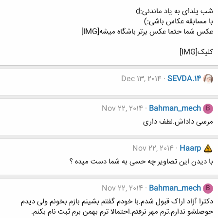
شب یلدای به یاد ماندنی:d
با مسابقه عکاس باشی:)
عکس شما حتما عکس برتر باشگاه میشه[IMG]
کلیک[IMG]
Dec 13, 2014
SEVDA.14
Nov 22, 2014
Bahman_mech
B
مرسی داداش.لطف داری
Nov 22, 2014
Haarp
با دیدن این تصاویر چه حسی به شما دست میده ؟
Nov 22, 2014
Bahman_mech
B
دکترا آزاد اراک قبول شدم.با خودم گفتم بشینم بازم بخونم ولی دیدم
حوصلشو ندارم.ترم مهر نرفتم.احتمالا ترم بهمن برم ثبت نام بکنم.