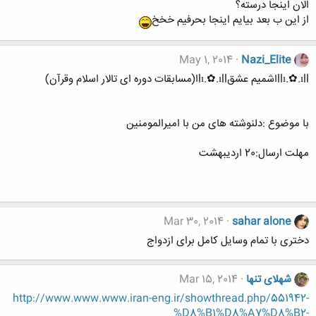
الان اینجا درسته؟
از این ب بعد بیایم اینجا بحرفیم خخخ
May 1, 2014
Nazi_Elite
llı.✿.ıllاشمیم عشقlı.✿.ıllا(مسابقات دوره ای تالار اسلام وقرآن)
با موضوع :دلنوشته های من با امیرالمومنین
مهلت ارسال:20 اردیبهشت
Mar 30, 2014
sahar alone
دختری با تمام وسایل کامل برای ازدواج
شهلای تنها
Mar 15, 2014
http://www.www.www.iran-eng.ir/showthread.php/551942-
%D8%B1%D8%A7%D8%B2-