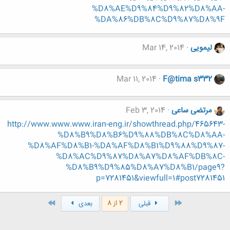
%D8%AE%D9%84%D9%82%D8%AA-
%DA%86%DB%8C%D9%87%D8%9F
لیمویی
Mar 14, 2014
Mar 11, 2014
F@tima s332
مرتضی ساعی
Feb 3, 2014
http://www.www.www.iran-eng.ir/showthread.php/465643-
%D8%B9%D8%B6%D9%88%DB%8C%D8%AA-
%D8%AF%D8%B1-%DA%AF%D8%B1%D9%88%D9%87-
%D8%AC%D9%87%D8%A7%D8%AF%DB%8C-
%D8%B9%D9%85%D8%A7%D8%B1/page9?
p=7281451&viewfull=1#post7281451
اول
آخر
2 از 8
قبلی
بعدی