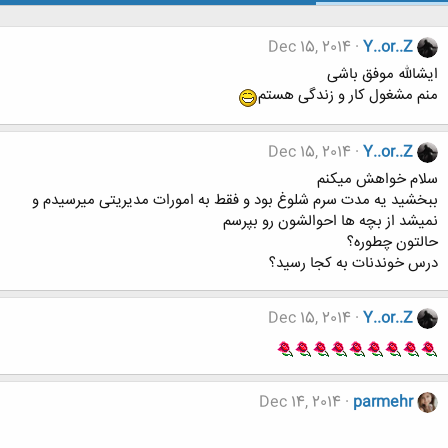
Dec 15, 2014
Y..or..Z
ایشالله موفق باشی
منم مشغول کار و زندگی هستم
Dec 15, 2014
Y..or..Z
سلام خواهش میکنم
ببخشید یه مدت سرم شلوغ بود و فقط به امورات مدیریتی میرسیدم و
نمیشد از بچه ها احوالشون رو بپرسم
حالتون چطوره؟
درس خوندنات به کجا رسید؟
Dec 15, 2014
Y..or..Z
Dec 14, 2014
parmehr