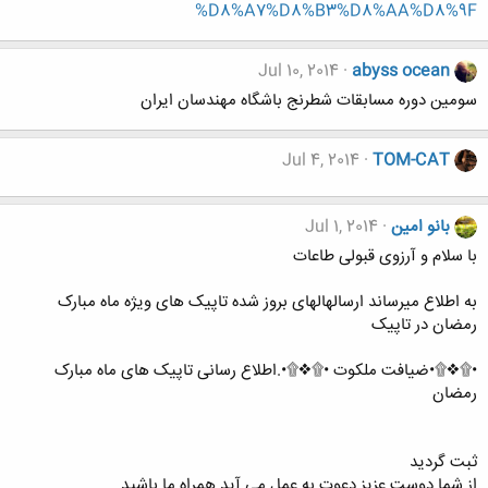
%D8%A7%D8%B3%D8%AA%D8%9F
Jul 10, 2014
abyss ocean
سومین دوره مسابقات شطرنج باشگاه مهندسان ایران
Jul 4, 2014
TOM-CAT
بانو امین
Jul 1, 2014
با سلام و آرزوی قبولی طاعات
به اطلاع میرساند ارسالهالهای بروز شده تاپیک های ویژه ماه مبارک
رمضان در تاپیک
•۩❖۩•ضیافت ملکوت •۩❖۩•.اطلاع رسانی تاپیک های ماه مبارک
رمضان
ثبت گردید
از شما دوست عزیز دعوت به عمل می آید همراه ما باشید