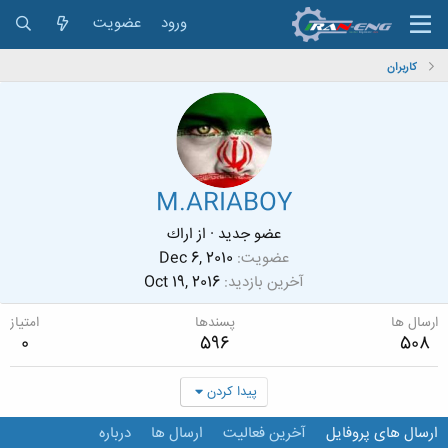
ورود
عضویت
کاربران
M.ARIABOY
عضو جدید
·
از
اراك
عضویت
Dec 6, 2010
آخرین بازدید
Oct 19, 2016
ارسال ها
پسندها
امتیاز
0
596
508
پیدا کردن
ارسال های پروفایل
آخرین فعالیت
ارسال ها
درباره