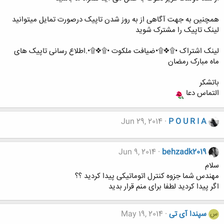
همچنین به جهت آگاهی از به روز شدن تاپیک درصورت تمایل میتوانید
لینک تاپیک را مشترک شوید
لینک اشتراک •۩❖۩•ضیافت ملکوت •۩❖۩•.اطلاع رسانی تاپیک های
ماه مبارک رمضان
باتشکر
التماس دعا
Jun 29, 2014
P O U R I A
Jun 9, 2014
behzadk2019
سلام
مهندس شما جزوه کنترل اتوماتیکی پیدا کردید ؟؟
اگر پیدا کردید لطفا برای منم قرار بدید
سپندا آی تی
May 19, 2014
س