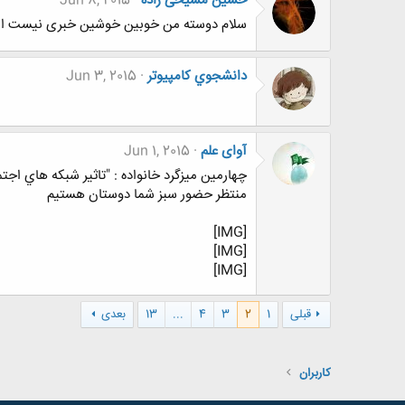
حسین مسیحی زاده
Jun 8, 2015
سلام دوسته من خوبین خوشین خبری نیست از
دانشجوي كامپيوتر
Jun 3, 2015
آوای علم
Jun 1, 2015
چهارمين ميزگرد خانواده : "تاثير شبكه هاي اجت
منتظر حضور سبز شما دوستان هستيم
[IMG]
[IMG]
[IMG]
قبلی
1
2
3
4
...
13
بعدی
کاربران