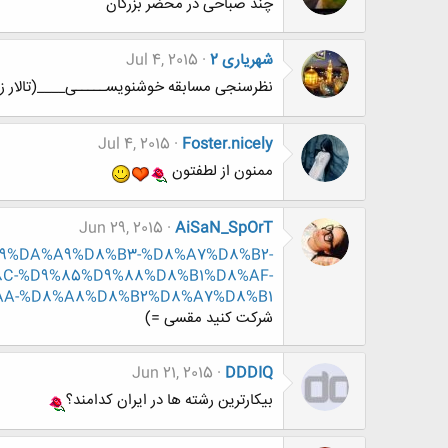
چند صباحی در محضر بزرگان
شهریاری 2
Jul 4, 2015
نظرسنجی مسابقه خوشنویســـــی____(تالار زب
Jul 4, 2015
Foster.nicely
ممنون از لطفتون
Jun 29, 2015
AiSaN_SpOrT
D8%B9%DA%A9%D8%B3-%D8%A7%D8%B2-
C-%D9%85%D9%88%D8%B1%D8%AF-
AA-%D8%A8%D8%B2%D8%A7%D8%B1
شرکت کنید مقسی =)
Jun 21, 2015
DDDIQ
بیکارترین رشته‌ ها در ایران کدامند؟