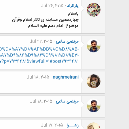
یارانراد
Jul 26, 2015
باسلام
چهاردهمین مسابقه ی تالار اسلام وقرآن
موضوع: امام دهم علیه السلام
مرتضی ساعی
Jul 22, 2015
%D8%AD%D8%A7%D8%AF%DB%8C%D8%AB-
A7%D9%84%D9%86%D9%81%D8%B3-
934481&viewfull=1#post7934481
Jul 18, 2015
naghmeirani
مرتضی ساعی
Jul 18, 2015
زهـــرا
Jul 17, 2015