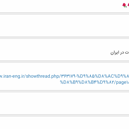
در ایران
w.iran-eng.ir/showthread.php/363179-%D9%85%D8%AC%
%D8%B9%D8%B4%D9%82/page18?p