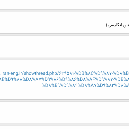
ان انگلیسی)
w.iran-eng.ir/showthread.php/639581-%DB%8C%D9%87-%
AE%D9%88%D8%A7%D9%86%D9%86%D8%AF%D9%87-%DB%8
%D8%B9%D9%84%D8%A7%D9%82%D8%