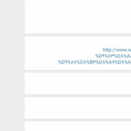
http://www
%D9%83%D8%A
%D9%88%D8%B3%D8%A7%D8%A6%