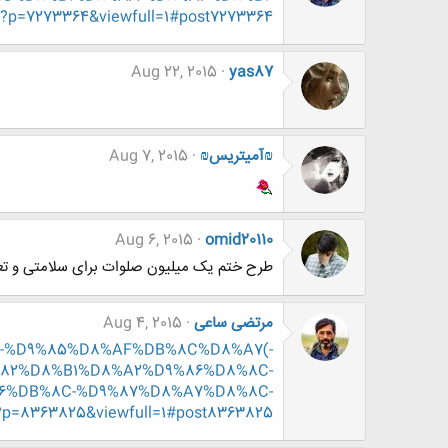
7273364&viewfull=1#post7273364
Aug 22, 2015
yas87
₪آمیتریس₪
Aug 7, 2015
Aug 6, 2015
omid20110
طرح ختم یک میلیون صلوات برای سلامتی و تعج
مرتضی ساعی
Aug 4, 2015
%8C-%D9%85%D8%AF%DB%8C%D8%A7(-
82%D8%B1%D8%A2%D9%86%D8%8C-
6%DB%8C-%D9%87%D8%A7%D8%8C-
363825&viewfull=1#post8363825