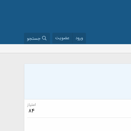
ورود
عضویت
جستجو
امتیاز
84