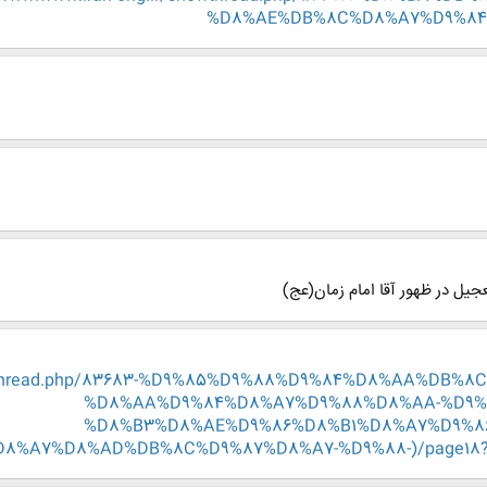
%D8%AE%DB%8C%D8%A7%D9%84?p=
یل در ظهور آقا امام زمان(عج)
showthread.php/83683-%D9%85%D9%88%D9%84%D8%AA%DB
%D8%AA%D9%84%D8%A7%D9%88%D8%AA-%D9%
%D8%B3%D8%AE%D9%86%D8%B1%D8%A7%D9%8
%A7%D8%AD%DB%8C%D9%87%D8%A7-%D9%88-)/page18?p=8