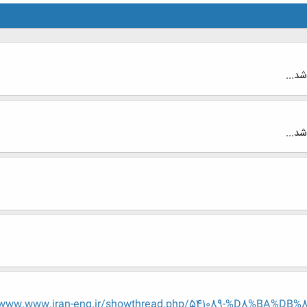
د...
د...
.www.www.iran-eng.ir/showthread.php/541089-%D8%BA%