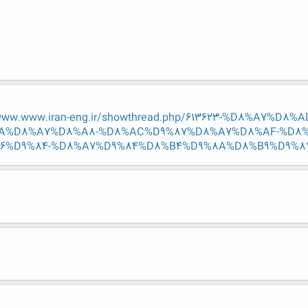
.www.www.iran-eng.ir/showthread.php/613623-%D8%A7
A%D8%A7%D8%A8-%D8%AC%D9%87%D8%A7%D8%AF-%D8%
D9%84-%D8%A7%D9%84%D8%B4%D9%8A%D8%B9%D9%87?p=7