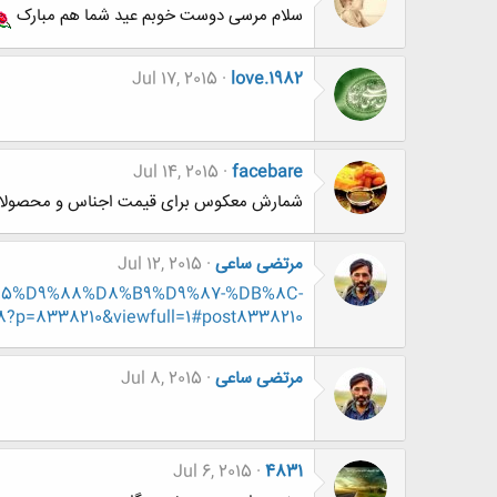
سلام مرسی دوست خوبم عید شما هم مبارک
Jul 17, 2015
love.1982
Jul 14, 2015
facebare
شمارش معکوس برای قیمت اجناس و محصولات 
مرتضی ساعی
Jul 12, 2015
D9%85%D9%88%D8%B9%D9%87-%DB%8C-
=8338210&viewfull=1#post8338210
مرتضی ساعی
Jul 8, 2015
Jul 6, 2015
4831