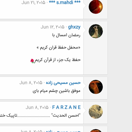
Jun 21, 2015
*** s.mahdi ***
Jun 12, 2015
ghxzy
رمضان امسال با
«محفل حفظ قران کریم »
حفظ یک جزء از قرآن کریم
حسین مسیحی زاده
Jun 8, 2015
موفق باشین چشم میام بای
Jun 8, 2015
F A R Z A N E
"احسن الحدیث" ............................تاپیک ختم