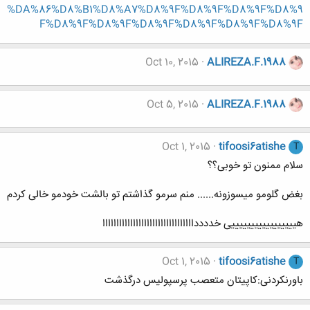
%DA%86%D8%B1%D8%A7%D8%9F%D8%9F%D8%9F%D8%9
F%D8%9F%D8%9F%D8%9F%D8%9F%D8%9F%D8%9F
Oct 10, 2015
ALIREZA.F.1988
Oct 5, 2015
ALIREZA.F.1988
Oct 1, 2015
tifoosi6atishe
T
سلام ممنون تو خوبی؟؟
بغض گلومو میسوزونه...... منم سرمو گذاشتم تو بالشت خودمو خالی کردم
هیییییییییییییییییی خددددااااااااااااااااااااااااااااااااا
Oct 1, 2015
tifoosi6atishe
T
باورنکردنی:کاپیتان متعصب پرسپولیس درگذشت