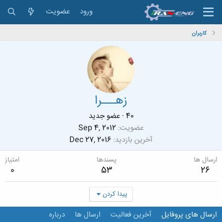
ورود
عضویت
کاربران
زهـــرا
40
·
عضو جدید
عضویت
Sep 4, 2012
آخرین بازدید
Dec 27, 2016
ارسال ها
پسندها
امتیاز
0
53
26
پیدا کردن
ارسال های پروفایل
آخرین فعالیت
ارسال ها
درباره