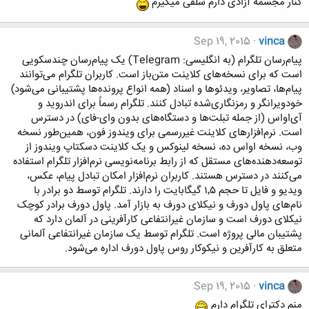
کنار مجسمه آزادی دارم سلفی میگیرم
Sep 19, 2015
vinca
پیام‌رسان تلگرام (به انگلیسی: Telegram) یک پیام‌رسان چندسکویی
است که برای نسخه‌های کلاینت متن‌باز است. کاربران تلگرام می‌توانند
پیام‌ها، تصاویر، ویدئوها و اسناد (همه انواع پرونده‌ها پشتیبانی می‌شود)
خودویرانگر و رمزنگاری‌شده تبادل کنند. تلگرام رسماً برای اندروید و
آی‌اواس (از جمله تبلت‌ها و دستگاه‌های بدون وای-فای) در دسترس
است. نرم‌افزارهای کلاینت غیررسمی برای ویندوز فون، همین‌طور نسخه
وب، نسخه اواس ده، نسخه لینوکس و یک کلاینت دسکتاپ ویندوز از
توسعه‌دهنده‌های مستقل که از رابط برنامه‌نویسی نرم‌افزار تلگرام استفاده
می‌کنند در دسترس هستند. کاربران نرم‌افزار امکان تبادل پیام، عکس،
ویدیو و فایل تا حجم ۱٬۵ گیگابایت را دارند. تلگرام توسط دو برادر با
نام‌های پاول دورف و نیکلای دورف به بازار آمد. پاول دورف برادر کوچک
نیکلای دورف است و سازمان غیرانتفاعی کارآفرینی در آلمان دارد که
پشتیبان مالی پروژه است. تلگرام توسط یک سازمان غیرانتفاعی آلمانی
متعلق به کارآفرین و نیکوکار روس پاول دورف اداره می‌شود.
Sep 19, 2015
vinca
منم دکترای تلگرام دارم