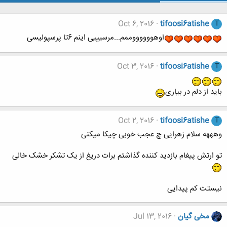
Oct 6, 2016
tifoosi6atishe
T
اوهووووووممم...مرسیییی اینم 6تا پرسپولیسی
Oct 3, 2016
tifoosi6atishe
T
باید از دلم در بیاری
Oct 2, 2016
tifoosi6atishe
T
وهههه سلام زهرایی چ عجب خوبی چیکا میکنی
تو ارتش پیغام بازدید کننده گذاشتم برات دریغ از یک تشکر خشک خالی
نیستت کم پیدایی
مخی گیان
Jul 13, 2016