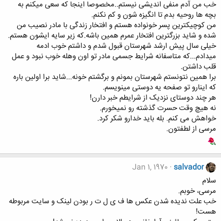
خب من آدم منفی اندیشی نیستم..مخصوصا اینجا که سعی میکنم به
بچه ها روحیه بدم تا انگیزه شون و کم نکنم.
من کوچیکترین پسر خونواده هستم و افتخار زندگی با مادر نصیب من
شده و شاید بزرگترین افتخار عمرم همین باشه.که زیر سایه ایشون هستم.
خیلی سال پیش ارشد شهرستان قبول شدم و داشتم خوب ادمه
میدادم...که متاسفانه شرایط جسمی مادر تو اون وهله خوب نبود و عمل
قلب داشتن.
برا همین نتونستم شهرستان بمونم و برگشتم خونه...شاید برا اولین باره
که اینارو تو صفحه یه دوستی مینویسم.
هر چند دوستای نزدیک از شرایطم خبر دارن!
نه هیچ وقت حسرت گذشته رو نمیخورم.
خواهش می کنم. بله باید خدارو شکر کرد.
مرسی از لطفتون.
Jan 1, 1970
salvador
سلام
مرسی، خوبم.
خب علت ندیده شدن عکس ها ف ی ل ت ر بودن لینک و سایت مربوطه
هست!