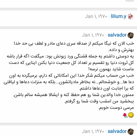
Jan 1, 1970
lilium.y
Jan 1, 1970
salvador
خب الان که نیگا میکنم از صدقه سری دعای مادر و لطف بی حد خدا
بهترش و داده.
یه دوستی داشتم یه جمله قشنگی ورد زبونش بود: میگفت اگه قرار باشه
کل ثروت دنیا رو تقسیم بر تعداد کل جمعیت دنیا بکنن اینایی که دست
ماست شاید بهمون نرسه!
خب من حساب میکنم شکر خدا این امکاناتی که دارم، برمیگرده به اون
دعا ها...و خوشحالم...نه بخاطر مادیاتشون...بلکه به منزلت دعاها و لیاقتی
که برا اجابت اون دعاها داشتم.
ممنون خدا والدین شما رو هم حفظ کنه و ایشالا همیشه سالم باشن.
ببخشید من امشب وقت شما رو گرفتم.
مرسی دوست خوبم.
Jan 1, 1970
salvador