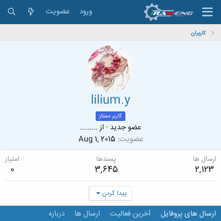
ورود
عضویت
کاربران
lilium.y
کاربر ممتاز
عضو جدید
·
از
.........
عضویت
Aug 1, 2015
ارسال ها
پسندها
امتیاز
0
3,645
2,123
پیدا کردن
ارسال های پروفایل
آخرین فعالیت
ارسال ها
درباره