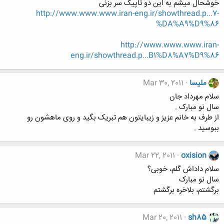
خوشحال میشم به این دو تاپیک سر بزنی
http://www.www.www.iran-eng.ir/showthread.p...7-
%DA%A9%D9%86
http://www.www.www.iran-
eng.ir/showthread.p...B1%D8%A7%D9%86
ملیسا
Mar 30, 2011
سلام مهرداد جان
سال نو مبارک .
از طرف به خانم عزیز و زیبایتون هم تبریک بگید و روی ماهشون رو
ببوسید .
Mar 22, 2011
oxision
سلام داداش گلم، خوبی؟
سال نو مبارک
برگشتم، بلاخره برگشتم
Mar 20, 2011
sh85