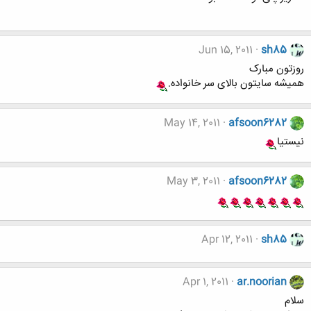
Jun 15, 2011
sh85
روزتون مبارک
همیشه سایتون بالای سر خانواده.
May 14, 2011
afsoon6282
نیستیا
May 3, 2011
afsoon6282
Apr 12, 2011
sh85
Apr 1, 2011
ar.noorian
سلام