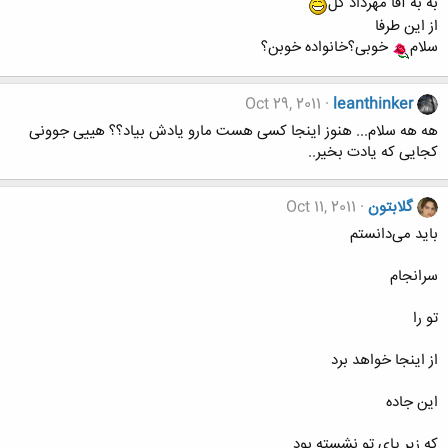
به به آقا مهرداد گل
از این طرفا
سلام
خوبی؟خانواده خوبن؟
Oct 29, 2011
leanthinker
هه هه سلام... هنوز اینجا کسی هست مارو یادش بیاد؟؟ هییی جوونی
کجایی که یادت بخیر..
گلابتون
Oct 11, 2011
باید می‌دانستم
سرانجام
تو را
از اینجا خواهد برد
این جاده
که زیر پای تو نشسته بود