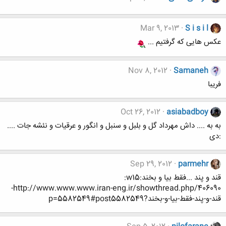
Mar 9, 2013
S i s i l
عکس هایی که گرفتیم ...
Nov 8, 2012
Samaneh
فریبا
Oct 26, 2012
asiabadboy
به به .... داش مهرداد گل و بلبل و سنبل و انگور و عرقیات و نئشه جات ....
:دی
Sep 29, 2012
parmehr
قند و پند ...فقط بیا و بخند:w15:
http://www.www.www.iran-eng.ir/showthread.php/406090-
قند-و-پند-فقط-بیا-و-بخند?p=5582549#post5582549