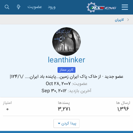
ورود
عضویت
کاربران
leanthinker
کاربر ممتاز
عضو جدید
·
از
خاک پاک ایران زمین...پاینده باد ایران.... /\/124|
عضویت
Oct 28, 2007
آخرین بازدید
Sep 30, 2012
ارسال ها
پسندها
امتیاز
0
3,271
1,396
پیدا کردن