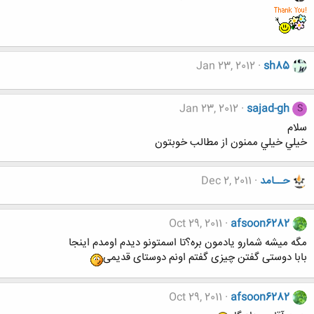
Jan 23, 2012
sh85
Jan 23, 2012
sajad-gh
S
سلام
خيلي خيلي ممنون از مطالب خوبتون
حــامد
Dec 2, 2011
Oct 29, 2011
afsoon6282
مگه میشه شمارو یادمون بره؟تا اسمتونو دیدم اومدم اینجا
بابا دوستی گفتن چیزی گفتم اونم دوستای قدیمی
Oct 29, 2011
afsoon6282