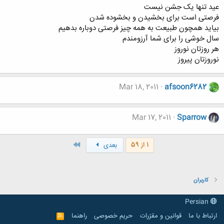
عید تنها یک جشن نیست
فرصتی است برای بخشیدن و بخشوده شدن
بیاید همچون طبیعت به همه چیز فرصتی دوباره بدهیم
سال خوشی را برای شما آرزومندم
هر روزتان نوروز
نوروزتان پیروز
Mar 18, 2011
afsoon6282
Mar 17, 2011
Sparrow
آخر
1 از 59
بعدی
کاربران
Persian
ارتباط با ما
قوانین و مقرّرات
حریم خصوصی
راهنما
R
S