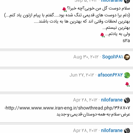
Sep 5, 2012
nilofarane
سلام دوست گل من.خوبی؟چه خبرا؟
(دلم برا دوست های قدیمی تنگ شده بود....گفتم با پیام ازتون یاد کنم...)
بهترین لحظات وقتی اند که بهترین ها به یادت باشند....
بهترین نیستم...
ولی به یادتم...
s2a
Aug 30, 2012
Sogol1681
Jun 27, 2012
afsoon6282
Apr 28, 2012
nilofarane
http://www.www.www.iran-eng.ir/showthread.php/368707-
عرض-سلام-به-همه-دوستان-قدیمی-و-جدید
Apr 28, 2012
nilofarane