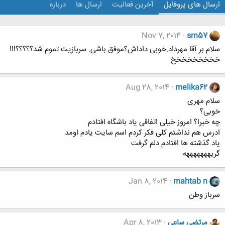
ارسال های پروفایل
آخرین فعالیت
ارسال ها
درباره
Nov 7, 2014
srn57
سلام بر آقا مهرداد.خوبی داداش؟موفق باشی. سربازیت تموم شد؟؟؟؟؟!!!
خخخخخخخخخ
Aug 28, 2014
melika62
سلام مهری
خوبی؟
چه خبرا؟ امروز خیلی اتفاقی یاد باشگاه افتادم
ادرس هم نداشتم کلی فکر کردم اسم سایت یادم اومد
یاد گذشته ها افتادم دلم گرفت
گریهههههههه
Jan 8, 2014
mahtab n
سرباز وطن
مرتضی ساعی
Apr 8, 2013