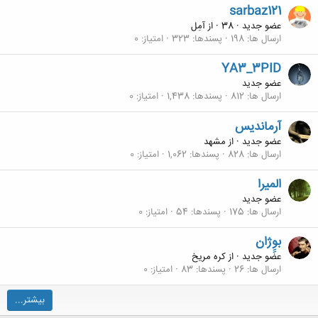
sarbaz121
عضو جدید
·
38
·
از
آمِل
ارسال ها
198
پسندها
323
امتیاز
0
YA3_3PID
عضو جدید
ارسال ها
812
پسندها
1,438
امتیاز
0
آرماندیس
عضو جدید
·
از
مشهد
ارسال ها
828
پسندها
1,062
امتیاز
0
الميرا
عضو جدید
ارسال ها
175
پسندها
54
امتیاز
0
بوِِژان
عضو جدید
·
از
کره مریخ
ارسال ها
26
پسندها
83
امتیاز
0
بیشتر...