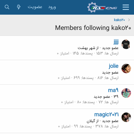
ورود
عضویت
kako20
Members following kako20
jjjj
عضو جدید
·
از
شهر بهشت
ارسال ها
153
پسندها
145
امتیاز
0
jolie
عضو جدید
ارسال ها
816
پسندها
699
امتیاز
0
ma9
39
·
عضو جدید
ارسال ها
72
پسندها
80
امتیاز
0
magic2021
عضو جدید
·
از
گیلان
ارسال ها
378
پسندها
99
امتیاز
0