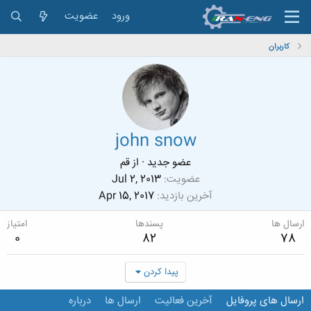
ورود
عضویت
کاربران
john snow
عضو جدید
·
از
قم
عضویت
Jul 2, 2013
آخرین بازدید
Apr 15, 2017
ارسال ها
پسندها
امتیاز
0
82
78
پیدا کردن
ارسال های پروفایل
آخرین فعالیت
ارسال ها
درباره