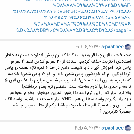
%D8%AA%D9%88%D9%84%D8%AF-
%D8%AA%D8%A7%D8%B1%DB%8C%DA%A9-%D9%88-
%D8%AA%D9%86%D9%87%D8%A7-%29-
%D8%A8%D8%AF%D9%88%DB%8C%D9%86-
%D8%A8%DB%8C%D8%A7%DB%8C%D9%86/page40
Feb 6, 2014
s-pashaee
عجب! خب الان چیا قراره بردارید؟ ما که ترم پیش اندازه داشتیم به خاطر
استادش اکثریت حذف کردیم. استاده از 20 نفر تو کلاس فقط 4 نفر رو
پاس کرد! آموزش گیر داد با شیفت دادن در حد 4 نمره تازه نصف رو پاس
کرد! اونایی ام که خودشون پاس شدن با 10 و 11و 12 پاس شدن! خلاصه
که هر ترم به اون استاد میدن! باید ببینیم شانس میاریم یا نه! من الان 5
تا سه واحدی دارم! کارم ساخته ست! منطقی ترم بعدو برداشتم!
والا نرم افزار که از این ترم استادا ازشون تمرین میخوان!بخوام نخوایم
باید یاد بگیریم واسه منطقی هم VHDL نیاز هست بلد باشیم! واسه الک
اسپایس واسه سیگنالم متلب! خودمم فقط یکم از متلب میدونم! شما
چطور؟ کارکردین ؟
Feb 5, 2014
s-pashaee