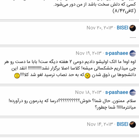
کسی که دلش سخت باشد از من دور می‌شود.
(کافی8/42)
Nov 20, 2013
BISEI
.....
Nov 19, 2013
s-pashaee
اوه اوه! ما الک اولیشو دادیم دومی 2 هفته دیگه ست! بابا ما دست رو هر
چی میذاریم خشکسالی میشه! کلاسا اصلا برگزار نشد!!!!!!!!!!! انقد این
دانشجوها بی ذوق شدن
که به حد نصاب نرسید لغو شد کلا!!!
Nov 18, 2013
s-pashaee
سلام. ممنون. حال شما؟ خوش؟؟؟؟؟؟؟؟؟؟درسا که پدرمون رو درآورده!
میانترماااا! شما چطور؟
Nov 14, 2013
BISEI