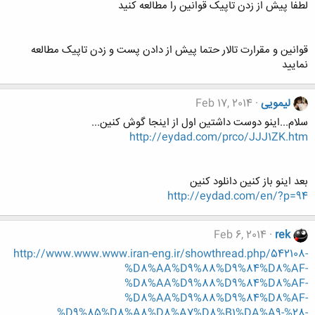
لطفا پیش از زدن تاپیک قوانین را مطالعه کنید
قوانین و مقرارت تالار حتما پیش از دادن پست و زدن تاپیک مطالعه
نمایید
لیمویی
Feb 17, 2014
سلام...اینو دوست داشتین اول از اینجا گوش کنین...
http://eydad.com/prco/JJJ1ZK.htm
بعد اینو باز کنین دانلود کنین
http://eydad.com/en/?p=94
Feb 6, 2014
rek
http://www.www.www.iran-eng.ir/showthread.php/542108-
%D8%AA%D9%88%D9%84%D8%AF-
%D8%AA%D9%88%D9%84%D8%AF-
%D8%AA%D9%88%D9%84%D8%AF-
%D9%85%D8%A8%D8%A7%D8%B1%DA%A9-%28-