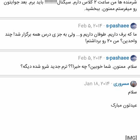
شرمنده ها من ساعت 2 کلاس دارم. سیگنال!!!!!!!!!! باید برم. بعد جوابتون
رو میفرستم.ممنون. ببخشید.
Feb 5, 2014
s-pashaee
ما که برف داریم. طوفان داریم و... ولی به جز ی درس همه برگزار شد! چند
واحدین؟ من 20 رو برداشتم!
Feb 5, 2014
s-pashaee
سلام. ممنون. شما خوبین؟ چه خبرا؟؟ ترم جدید شرو شده دیگه؟
مسروری
Jan 18, 2014
سلام
عیدتون مبارک
[IMG]