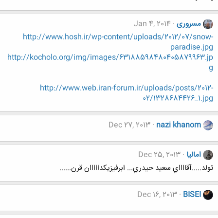
مسروری
Jan 4, 2014
http://www.hosh.ir/wp-content/uploads/2012/07/snow-
paradise.jpg
http://kocholo.org/img/images/63188598480405879963.jp
g
http://www.web.iran-forum.ir/uploads/posts/2012-
02/1328684426_1.jpg
Dec 27, 2013
nazi khanom
امالیا
Dec 25, 2013
تولد.....آقااااي سعيد حيدري... ابرفيزيكدااااان قرن......
Dec 16, 2013
BISEI