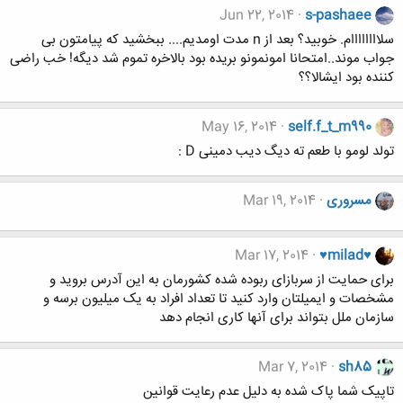
Jun 22, 2014
s-pashaee
سلاااااااام. خوبید؟ بعد از n مدت اومدیم.... ببخشید که پیامتون بی
جواب موند..امتحانا امونمونو بریده بود بالاخره تموم شد دیگه! خب راضی
کننده بود ایشالا؟؟
May 16, 2014
self.f_t_m990
تولد لومو با طعم ته دیگ دیب دمینی D :
مسروری
Mar 19, 2014
Mar 17, 2014
♥milad♥
برای حمایت از سربازای ربوده شده کشورمان به این آدرس بروید و
مشخصات و ایمیلتان وارد کنید تا تعداد افراد به یک میلیون برسه و
سازمان ملل بتواند برای آنها کاری انجام دهد
Mar 7, 2014
sh85
تاپیک شما پاک شده به دلیل عدم رعایت قوانین