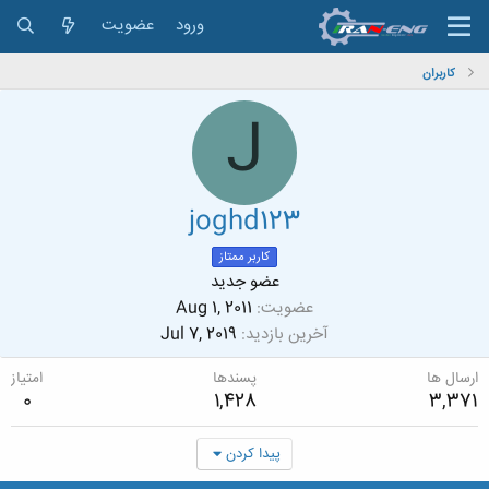
ورود
عضویت
کاربران
J
joghd123
کاربر ممتاز
عضو جدید
عضویت
Aug 1, 2011
آخرین بازدید
Jul 7, 2019
ارسال ها
پسندها
امتیاز
0
1,428
3,371
پیدا کردن