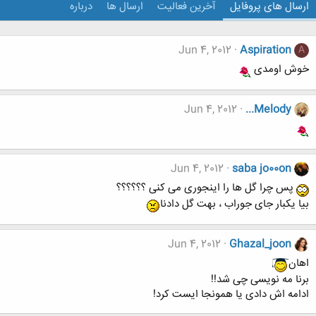
ارسال های پروفایل
آخرین فعالیت
ارسال ها
درباره
Jun 4, 2012
Aspiration
A
خوش اومدی
Jun 4, 2012
...Melody
Jun 4, 2012
saba jo00on
پس چرا گل ها را اینجوری می کنی ؟؟؟؟؟؟
بیا یکبار جای جوراب ، بهت گل دادنا
Jun 4, 2012
Ghazal_joon
اهان
برنا مه نویسی چی شد!!
ادامه اش دادی یا همونجا ایست کرد!