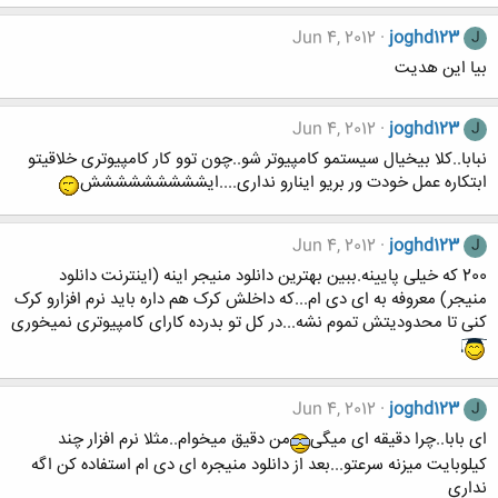
Jun 4, 2012
joghd123
J
بیا این هدیت
Jun 4, 2012
joghd123
J
نبابا..کلا بیخیال سیستمو کامپیوتر شو..چون توو کار کامپیوتری خلاقیتو
ابتکاره عمل خودت ور بریو اینارو نداری....ایششششششششش
Jun 4, 2012
joghd123
J
200 که خیلی پایینه.ببین بهترین دانلود منیجر اینه (اینترنت دانلود
منیجر) معروفه به ای دی ام...که داخلش کرک هم داره باید نرم افزارو کرک
کنی تا محدودیتش تموم نشه...در کل تو بدرده کارای کامپیوتری نمیخوری
Jun 4, 2012
joghd123
J
ای بابا..چرا دقیقه ای میگی
من دقیق میخوام..مثلا نرم افزار چند
کیلوبایت میزنه سرعتو...بعد از دانلود منیجره ای دی ام استفاده کن اگه
نداری