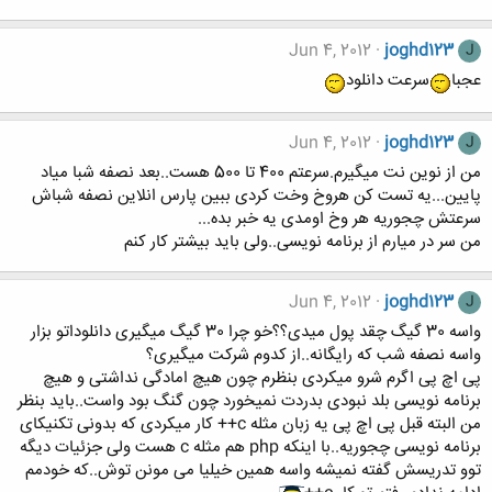
Jun 4, 2012
joghd123
J
عجبا
سرعت دانلود
Jun 4, 2012
joghd123
J
من از نوین نت میگیرم.سرعتم 400 تا 500 هست..بعد نصفه شبا میاد
پایین...یه تست کن هروخ وخت کردی ببین پارس انلاین نصفه شباش
سرعتش چجوریه هر وخ اومدی یه خبر بده...
من سر در میارم از برنامه نویسی..ولی باید بیشتر کار کنم
Jun 4, 2012
joghd123
J
واسه 30 گیگ چقد پول میدی؟؟خو چرا 30 گیگ میگیری دانلوداتو بزار
واسه نصفه شب که رایگانه..از کدوم شرکت میگیری؟
پی اچ پی اگرم شرو میکردی بنظرم چون هیچ امادگی نداشتی و هیچ
برنامه نویسی بلد نبودی بدردت نمیخورد چون گنگ بود واست..باید بنظر
من البته قبل پی اچ پی یه زبان مثله c++ کار میکردی که بدونی تکنیکای
برنامه نویسی چجوریه..با اینکه php هم مثله c هست ولی جزئیات دیگه
توو تدریسش گفته نمیشه واسه همین خیلیا می مونن توش..که خودمم