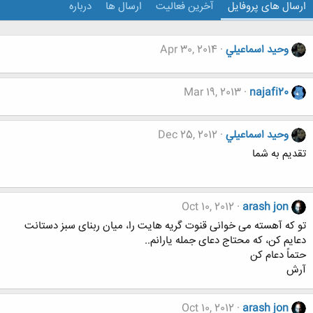
ارسال های پروفایل
آخرین فعالیت
ارسال ها
درباره
وحيد اسماعيلي
Apr 30, 2014
Mar 19, 2013
najafi20
وحيد اسماعيلي
Dec 25, 2012
تقدیم به شما
Oct 10, 2012
arash jon
تو که آهسته می خوانی قنوت گریه هایت را، میان ربنای سبز دستانت
دعایم کن، که محتاج دعای جمله یارانم..
حتماً دعام کن
آرش
Oct 10, 2012
arash jon