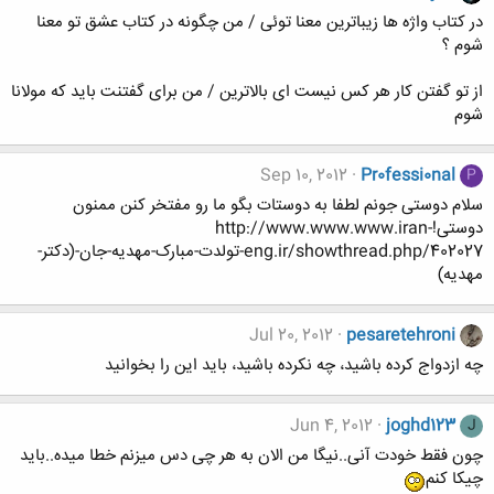
در کتاب واژه ها زیباترین معنا توئی / من چگونه در کتاب عشق تو معنا
شوم ؟
از تو گفتن کار هر کس نیست ای بالاترین / من برای گفتنت باید که مولانا
شوم
Sep 10, 2012
Pr0fessi0nal
P
سلام دوستی جونم لطفا به دوستات بگو ما رو مفتخر کنن ممنون
دوستی!http://www.www.www.iran-
eng.ir/showthread.php/402027-تولدت-مبارک-مهدیه-جان-(دکتر-
مهدیه)
Jul 20, 2012
pesaretehroni
چه ازدواج کرده باشید، چه نکرده باشید، باید این را بخوانید
Jun 4, 2012
joghd123
J
چون فقط خودت آنی..نیگا من الان به هر چی دس میزنم خطا میده..باید
چیکا کنم