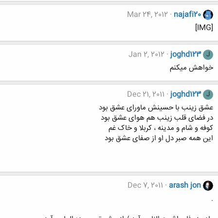
Mar 24, 2012
najafi20
[IMG]
Jan 2, 2012
joghd123
J
خواهش میکنم
Dec 21, 2011
joghd123
J
عشق زینب با حسینش ماورای عشق بود
در فضای قلب زینب هم هوای عشق بود
کوفه و شام و مدینه ، کربلا و خاک غم
این همه صبر دل او از صفای عشق بود
Dec 7, 2011
arash jon
.