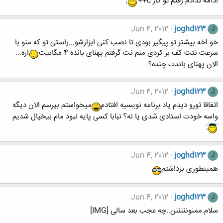
ادامه ندادم رفتم تو کار c++
Jun 4, 2012
joghd123
J
خو اخه بیشتر تو پیگیر بودی تا نصب کنی ابزارشو...راستی تو که منو با
سرعت نتت کف بر کردی منم نت گرفتم پهنای بانده 4 مگابیت
اره...
الان پهنای باندت چنده؟
Jun 4, 2012
joghd123
J
اتفاقا تورو دیدم یاد برنامه نویسیه افتادم
میخواستم بپرسم الان دیگه
واسه خودت استادی شدی یا نه؟ نبابا کسی پایه نبود مام بیخیال شدیم
Jun 4, 2012
joghd123
J
همینطوری برداشتم
Jun 4, 2012
joghd123
J
سلام.ممنونننننن..چه عجب بعد سالی [IMG]