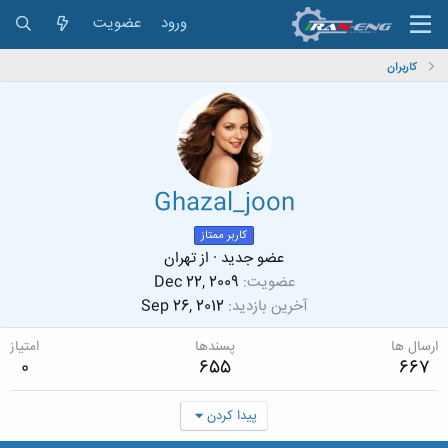
ورود
عضویت
کاربران
Ghazal_joon
کاربر ممتاز
عضو جدید
·
از
تهران
عضویت
Dec 22, 2009
آخرین بازدید
Sep 26, 2012
ارسال ها
پسندها
امتیاز
0
655
667
پیدا کردن