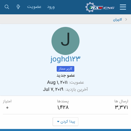
ورود
عضویت
کاربران
J
joghd123
کاربر ممتاز
عضو جدید
عضویت
Aug 1, 2011
آخرین بازدید
Jul 7, 2019
ارسال ها
پسندها
امتیاز
0
1,428
3,371
پیدا کردن