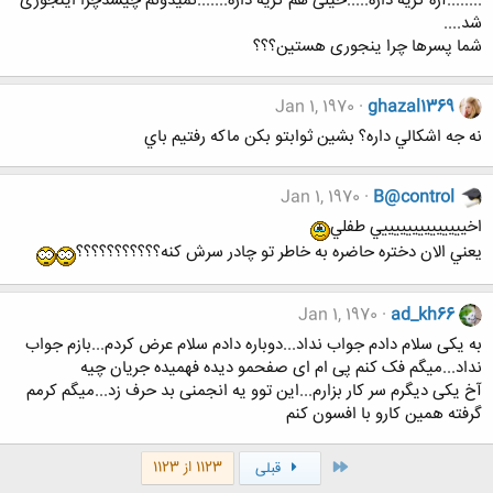
........آره گریه داره.....خیلی هم گریه داره.......نمیدونم چیشدچرا اینجوری
شد....
شما پسرها چرا ینجوری هستین؟؟؟
Jan 1, 1970
ghazal1369
نه جه اشكالي داره؟ بشين ثوابتو بكن ماكه رفتيم باي
Jan 1, 1970
B@control
اخييييييييييييييي طفلي
يعني الان دختره حاضره به خاطر تو چادر سرش كنه؟؟؟؟؟؟؟؟؟؟؟
Jan 1, 1970
ad_kh66
به یکی سلام دادم جواب نداد...دوباره دادم سلام عرض کردم...بازم جواب
نداد...میگم فک کنم پی ام ای صفحمو دیده فهمیده جریان چیه
آخ یکی دیگرم سر کار بزارم...این توو یه انجمنی بد حرف زد...میگم کرمم
گرفته همین کارو با افسون کنم
اول
1123 از 1123
قبلی