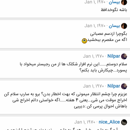
بیسان
Jan 1, 1970
باشه نگوخدافظ
بیسان
Jan 1, 1970
بگوچرا ازدسم عصبانی
اگه من مقصرم ببخشید
Jan 1, 1970
Nilpar
سلام دوستم......این نرم افزار شکلک ها از من رجیستر میخواد با
پسورد...چیکارش باید بکنم؟
Jan 1, 1970
Nilpar
عزیزم چرا چشم انتظار میمونی که بهت اخطار بدن؟ برو به سارپ سلام کن
اخراج موقت می شی...یعنی 4 هفته.....اگه خواستی دائم اخراج شی
باهاش احوال پرسی کن :دیییی
Jan 1, 1970
nice_Alice