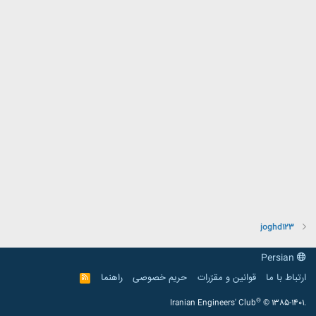
joghd123
Persian
ارتباط با ما
قوانین و مقرّرات
حریم خصوصی
راهنما
R
S
S
®
Iranian Engineers' Club
© 1385-1401.