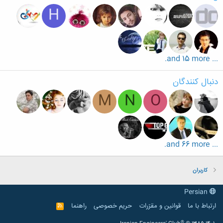
H
... and 15 more.
دنبال کنندگان
M
N
O
... and 66 more.
کاربران
Persian
ارتباط با ما
قوانین و مقرّرات
حریم خصوصی
راهنما
R
S
S
®