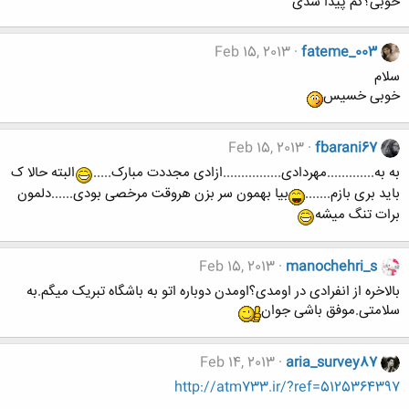
خوبی؟کم پیدا شدی
Feb 15, 2013
fateme_003
سلام
خوبی خسیس
Feb 15, 2013
fbarani67
به به.............مهردادی................ازادی مجددت مبارک.....
البته حالا ک
باید بری بازم.......
بیا بهمون سر بزن هروقت مرخصی بودی......دلمون
برات تنگ میشه
Feb 15, 2013
manochehri_s
بالاخره از انفرادی در اومدی؟اومدن دوباره اتو به باشگاه تبریک میگم.به
سلامتی.موفق باشی جوان
Feb 14, 2013
aria_survey87
http://atm733.ir/?ref=5125364397