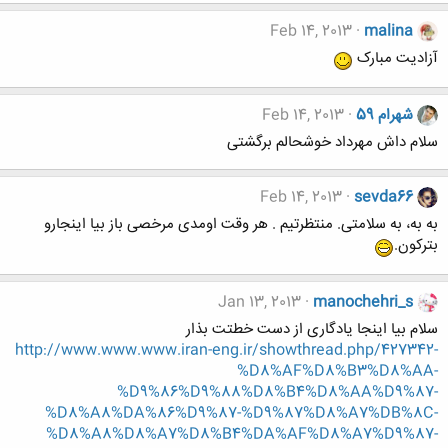
Feb 14, 2013
malina
آزادیت مبارک
شهرام 59
Feb 14, 2013
سلام داش مهرداد خوشحالم برگشتی
Feb 14, 2013
sevda66
به به، به سلامتی. منتظرتیم . هر وقت اومدی مرخصی باز بیا اینجارو
بترکون.
Jan 13, 2013
manochehri_s
سلام بیا اینجا یادگاری از دست خطتت بذار
http://www.www.www.iran-eng.ir/showthread.php/427342-
%D8%AF%D8%B3%D8%AA-
%D9%86%D9%88%D8%B4%D8%AA%D9%87-
%D8%A8%DA%86%D9%87-%D9%87%D8%A7%DB%8C-
%D8%A8%D8%A7%D8%B4%DA%AF%D8%A7%D9%87-