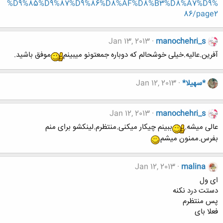
%D9%85%D9%87%D9%86%D8%AF%D8%B3%D8%A7%D9%
86/page2
Jan 13, 2013
manochehri_s
آفرین.عالیه.خیلی خوشحالم که دوباره جمعتونو میبینم
موفق باشید.
*سهیلا*
Jan 12, 2013
Jan 12, 2013
manochehri_s
عالی میشه.
ببینم چیکار میکنی.منتظرم.لینکشو برای منم
بفرس.ممنون میشم
Jan 12, 2013
malina
ای ول
دستت درد نکنه
پس منتظرم
فعلا بای