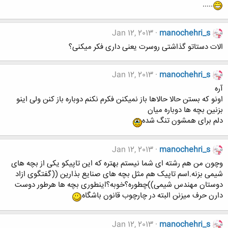
.....
Jan 12, 2013
manochehri_s
الات دستاتو گذاشتی روسرت یعنی داری فکر میکنی؟
Jan 12, 2013
manochehri_s
آره
اونو که بستن حالا حالاها باز نمیکنن فکرم نکنم دوباره باز کنن ولی اینو
بزنین بچه ها دوباره میان
دلم برای همشون تنگ شده
Jan 12, 2013
manochehri_s
وچون من هم رشته ای شما نیستم بهتره که این تاپیکو یکی از بچه های
شیمی بزنه.اسم تاپیک هم مثل بچه های صنایع بذارین ((گفتگوی ازاد
دوستان مهندس شیمی))چطوره؟خوبه؟اینطوری بچه ها هرطور دوست
دارن حرف میزنن البته در چارچوب قانون باشگاه
Jan 12, 2013
manochehri_s