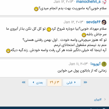
Jan 12, 2013
manochehri_s
سلام خوبی؟یه ماموریت بهت بدم انجام میدی؟
Jan 12, 2013
sevda66
سلام مهرداد خوبی؟بیا دوباره شروع کرد
تو کل کل نکن بذار آبروی ما
سر جاش باشه
تو که هنوز میچرخی واسه خودت . اول بهمن رفتنی هستی؟
منم بد نیستم مشغول امتحانای ترمم.
آره اینجا که خیلی دلگیر شده هر کی رفت واسه خودش .زندگیه دیگه
آیورودا
Jan 11, 2013
آ
زمانی که از باباتون پول می خواین
اول
آخر
3 از 29
قبلی
بعدی
کاربران