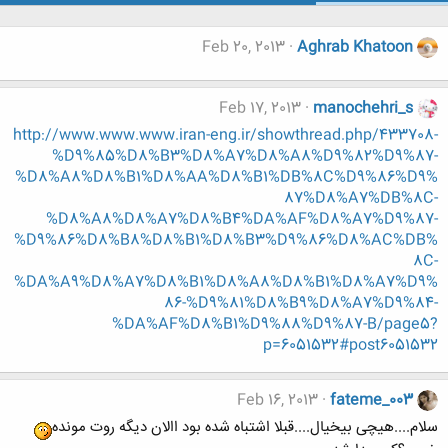
Feb 20, 2013
Aghrab Khatoon
Feb 17, 2013
manochehri_s
http://www.www.www.iran-eng.ir/showthread.php/433708-
%D9%85%D8%B3%D8%A7%D8%A8%D9%82%D9%87-
%D8%A8%D8%B1%D8%AA%D8%B1%DB%8C%D9%86%D9%
87%D8%A7%DB%8C-
%D8%A8%D8%A7%D8%B4%DA%AF%D8%A7%D9%87-
%D9%86%D8%B8%D8%B1%D8%B3%D9%86%D8%AC%DB%
8C-
%DA%A9%D8%A7%D8%B1%D8%A8%D8%B1%D8%A7%D9%
86-%D9%81%D8%B9%D8%A7%D9%84-
%DA%AF%D8%B1%D9%88%D9%87-B/page5?
p=6051532#post6051532
Feb 16, 2013
fateme_003
سلام....هیچی بیخیال....قبلا اشتباه شده بود االان دیگه روت مونده