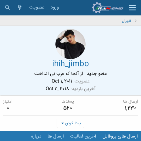
ورود
عضویت
کاربران
ihih_jimbo
عضو جدید
·
از
آنجا که عرب نی انداخت
عضویت
Oct 1, 2011
آخرین بازدید
Oct 11, 2018
ارسال ها
پسندها
امتیاز
0
520
1,230
پیدا کردن
ارسال های پروفایل
آخرین فعالیت
ارسال ها
درباره