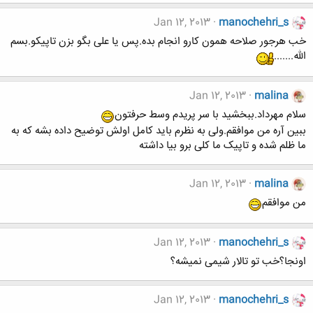
Jan 12, 2013
manochehri_s
خب هرجور صلاحه همون کارو انجام بده.پس یا علی بگو بزن تاپیکو.بسم
الله.......
Jan 12, 2013
malina
سلام مهرداد.ببخشید با سر پریدم وسط حرفتون
ببین آره من موافقم.ولی به نظرم باید کامل اولش توضیح داده بشه که به
ما ظلم شده و تاپیک ما کلی برو بیا داشته
Jan 12, 2013
malina
من موافقم
Jan 12, 2013
manochehri_s
اونجا؟خب تو تالار شیمی نمیشه؟
Jan 12, 2013
manochehri_s